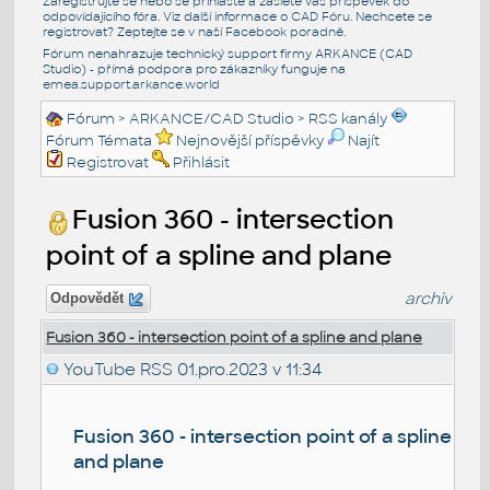
Zaregistrujte se nebo se přihlašte a zašlete váš příspěvek do
odpovídajícího fóra. Viz další informace o
CAD Fóru
. Nechcete se
registrovat? Zeptejte se v naší
Facebook poradně
.
Fórum nenahrazuje technický support firmy ARKANCE (CAD
Studio) - přímá podpora pro zákazníky funguje na
emea.support.arkance.world
Fórum
>
ARKANCE/CAD Studio
>
RSS kanály
Fórum Témata
Nejnovější příspěvky
Najít
Registrovat
Přihlásit
Fusion 360 - intersection
point of a spline and plane
archiv
Odpovědět
Fusion 360 - intersection point of a spline and plane
YouTube RSS
01.pro.2023 v 11:34
Fusion 360 - intersection point of a spline
and plane