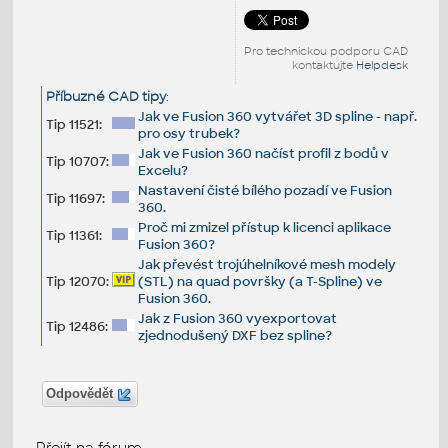
Pro technickou podporu CAD
kontaktujte
Helpdesk
Příbuzné CAD tipy
:
Jak ve Fusion 360 vytvářet 3D spline - např.
Tip 11521:
pro osy trubek?
Jak ve Fusion 360 načíst profil z bodů v
Tip 10707:
Excelu?
Nastavení čisté bílého pozadí ve Fusion
Tip 11697:
360.
Proč mi zmizel přístup k licenci aplikace
Tip 11361:
Fusion 360?
Jak převést trojúhelníkové mesh modely
Tip 12070:
(STL) na quad površky (a T-Spline) ve
Fusion 360.
Jak z Fusion 360 vyexportovat
Tip 12486:
zjednodušený DXF bez spline?
Odpovědět
Přejít na fórum