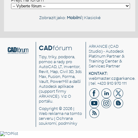
Zobrazit jako:
Mobilní
|
Klasické
CAD
fórum
ARKANCE
(CAD
Studio) - Autodesk
Platinum Partner &
Tipy, triky, podpora,
Training Center &
pomoc a rady pro
Services Partner
AutoCAD, LT, Inventor,
Revit, Map, Civil 3D, 3ds
KONTAKT:
Max, Fusion, Forma,
webmaster.cz@arkance.w
Vault, PowerMill a další
| tel. +420 910 970 111
Autodesk aplikace
(support firmy
ARKANCE). Viz
O
portálu
.
Copyright © 2026 |
Web reklama
na tomto
serveru |
Ochrana
soukromí, podmínky