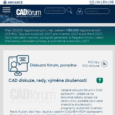
CZ
|
SK
|
EN
|
DE
Přes 123.000 registrovaných u nás, celkem
1.130.000
registrovaných
(CZ+EN)
. Tipy pro
AutoCAD 2027
, pro
Inventor 2027
a pro
Revit 2027
.
Nový
Kalkulátor nosníků
,
Spirograf generátor
a
Regresní křivky
v sekci
Převodníky
.
Kompletní
příkazy
a
proměnné AutoCADu 2027
.
RSS tipy
Diskuzní fórum, poradna
RSS diskuze
?
CAD diskuze, rady, výměna zkušeností
Veřejné diskuzní fórum k CAD
aplikacím - ptejte se na
libovolné otázky týkající se
oboru CAx, podělte se o vaše
znalosti a zkušenosti s
programy AutoCAD, Inventor,
Revit, Fusion, 3ds Max, Vault a s dalšími CAD/BIM/PDM aplikacemi.