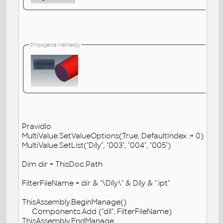
Připojené náhledy
Pravidlo
MultiValue.SetValueOptions(True, DefaultIndex := 0)
MultiValue.SetList("Díly", "003", "004", "005")
Dim dir = ThisDoc.Path
FilterFileName = dir & "\Díly\" & Díly & ".ipt"
ThisAssembly.BeginManage()
Components.Add ("díl", FilterFileName)
ThisAssembly.EndManage