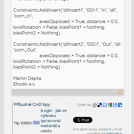
Constraints.AddInsert("dílInsert1", "001:1", "In", "díl",
"com_In",
axesOpposed := True, distance := 0.0,
lockRotation := False, biasPoint1 := Nothing,
biasPoint2 := Nothing)
Constraints.AddInsert("dílInsert2", "002:1", "Out", "díl",
"com_Out",
axesOpposed := True, distance := 0.0,
lockRotation := False, biasPoint1 := Nothing,
biasPoint2 := Nothing)
Martin Depta
Eltodo a.s.
Příbuzné CAD tipy
:
Sdílet na:
iLogic - jak ve
výkresu
zpracovat
Tip 10851:
materiál a
Pro technickou podporu CAD
cestu
kontaktujte
Helpdesk