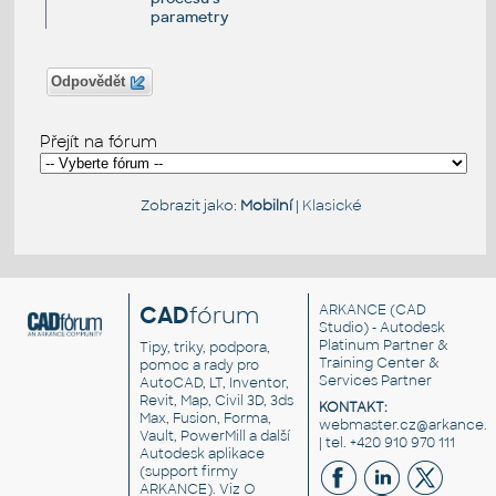
parametry
Odpovědět
Přejít na fórum
Zobrazit jako:
Mobilní
|
Klasické
CAD
fórum
ARKANCE
(CAD
Studio) - Autodesk
Platinum Partner &
Tipy, triky, podpora,
Training Center &
pomoc a rady pro
Services Partner
AutoCAD, LT, Inventor,
Revit, Map, Civil 3D, 3ds
KONTAKT:
Max, Fusion, Forma,
webmaster.cz@arkance.w
Vault, PowerMill a další
| tel. +420 910 970 111
Autodesk aplikace
(support firmy
ARKANCE). Viz
O