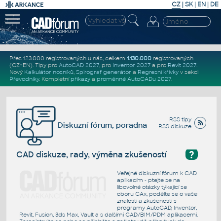
CZ
|
SK
|
EN
|
DE
Přes 123.000 registrovaných u nás, celkem
1.130.000
registrovaných
(CZ+EN)
. Tipy pro
AutoCAD 2027
, pro
Inventor 2027
a pro
Revit 2027
.
Nový
Kalkulátor nosníků
,
Spirograf generátor
a
Regresní křivky
v sekci
Převodníky
.
Kompletní
příkazy
a
proměnné AutoCADu 2027
.
RSS tipy
Diskuzní fórum, poradna
RSS diskuze
?
CAD diskuze, rady, výměna zkušeností
Veřejné diskuzní fórum k CAD
aplikacím - ptejte se na
libovolné otázky týkající se
oboru CAx, podělte se o vaše
znalosti a zkušenosti s
programy AutoCAD, Inventor,
Revit, Fusion, 3ds Max, Vault a s dalšími CAD/BIM/PDM aplikacemi.