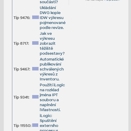
součásti?
Ukládání
DWG kopie
Tip 9476:
IDW výkresu
pojmenované
podle revize.
Jak ve
výkresu
Tip 8717:
zobrazit
těžiště
podsestavy?
Automatické
publikování
Tip 9467:
schválených
výkresů z
Inventoru.
Použití iLogic
na rozklad
jména IPT
Tip 9341:
souboru a
naplnění
iVlastností.
iLogic:
Spuštění
Tip 11550:
externího
procesu s