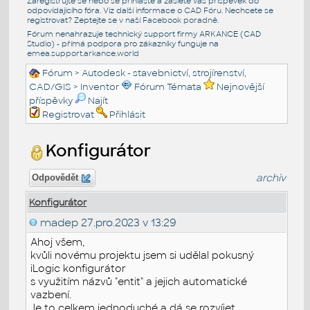
Zaregistrujte se nebo se přihlašte a zašlete váš příspěvek do
odpovídajícího fóra. Viz další informace o
CAD Fóru
. Nechcete se
registrovat? Zeptejte se v naší
Facebook poradně
.
Fórum nenahrazuje technický support firmy ARKANCE (CAD
Studio) - přímá podpora pro zákazníky funguje na
emea.support.arkance.world
Fórum
>
Autodesk - stavebnictví, strojírenství,
CAD/GIS
>
Inventor
Fórum Témata
Nejnovější
příspěvky
Najít
Registrovat
Přihlásit
Konfigurátor
archiv
Odpovědět
Konfigurátor
madep
27.pro.2023 v 13:29
Ahoj všem,
kvůli novému projektu jsem si udělal pokusný
iLogic konfigurátor
s využitím názvů "entit" a jejich automatické
vazbení.
Je to celkem jednoduché a dá se rozvíjet.