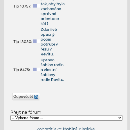
tak, aby byla
Tip 10757:
zachována
správná
orientace
kót?
Zdánlivě
opačný
popis
Tip 13030:
potrubí v
řezu v
Revitu.
Úprava
šablon rodin
Tip 8475:
a vlastní
šablony
rodin Revitu.
Odpovědět
Přejít na fórum
Zobrazit jako:
Mobilní
|
Klasické