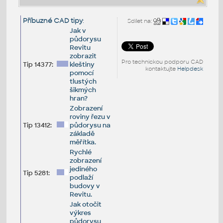
Příbuzné CAD tipy
:
Sdílet na:
Jak v
půdorysu
Revitu
zobrazit
Pro technickou podporu CAD
Tip 14377:
kleštiny
kontaktujte
Helpdesk
pomocí
tlustých
šikmých
hran?
Zobrazení
roviny řezu v
Tip 13412:
půdorysu na
základě
měřítka.
Rychlé
zobrazení
jediného
Tip 5281:
podlaží
budovy v
Revitu.
Jak otočit
výkres
půdorysu