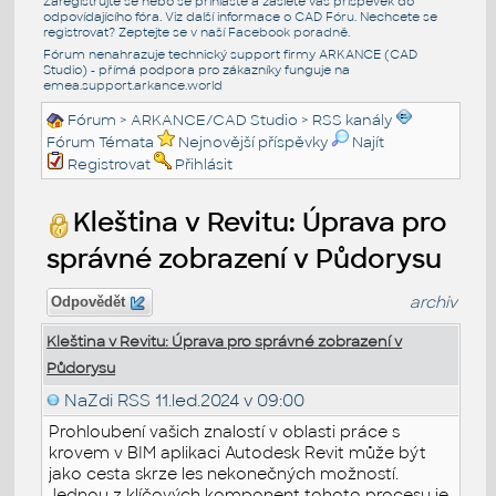
Zaregistrujte se nebo se přihlašte a zašlete váš příspěvek do
odpovídajícího fóra. Viz další informace o
CAD Fóru
. Nechcete se
registrovat? Zeptejte se v naší
Facebook poradně
.
Fórum nenahrazuje technický support firmy ARKANCE (CAD
Studio) - přímá podpora pro zákazníky funguje na
emea.support.arkance.world
Fórum
>
ARKANCE/CAD Studio
>
RSS kanály
Fórum Témata
Nejnovější příspěvky
Najít
Registrovat
Přihlásit
Kleština v Revitu: Úprava pro
správné zobrazení v Půdorysu
archiv
Odpovědět
Kleština v Revitu: Úprava pro správné zobrazení v
Půdorysu
NaZdi RSS
11.led.2024 v 09:00
Prohloubení vašich znalostí v oblasti práce s
krovem v BIM aplikaci Autodesk Revit může být
jako cesta skrze les nekonečných možností.
Jednou z klíčových komponent tohoto procesu je