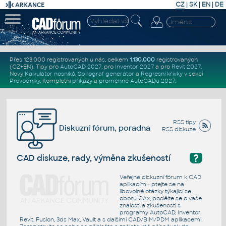
CZ
|
SK
|
EN
|
DE
Přes 123.000 registrovaných u nás, celkem
1.130.000
registrovaných
(CZ+EN)
. Tipy pro
AutoCAD 2027
, pro
Inventor 2027
a pro
Revit 2027
.
Nový
Kalkulátor nosníků
,
Spirograf generátor
a
Regresní křivky
v sekci
Převodníky
.
Kompletní
příkazy
a
proměnné AutoCADu 2027
.
RSS tipy
Diskuzní fórum, poradna
RSS diskuze
?
CAD diskuze, rady, výměna zkušeností
Veřejné diskuzní fórum k CAD
aplikacím - ptejte se na
libovolné otázky týkající se
oboru CAx, podělte se o vaše
znalosti a zkušenosti s
programy AutoCAD, Inventor,
Revit, Fusion, 3ds Max, Vault a s dalšími CAD/BIM/PDM aplikacemi.