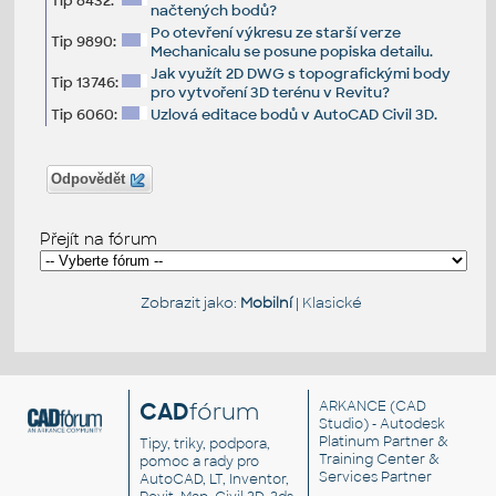
Tip 8432:
načtených bodů?
Po otevření výkresu ze starší verze
Tip 9890:
Mechanicalu se posune popiska detailu.
Jak využít 2D DWG s topografickými body
Tip 13746:
pro vytvoření 3D terénu v Revitu?
Tip 6060:
Uzlová editace bodů v AutoCAD Civil 3D.
Odpovědět
Přejít na fórum
Zobrazit jako:
Mobilní
|
Klasické
CAD
fórum
ARKANCE
(CAD
Studio) - Autodesk
Platinum Partner &
Tipy, triky, podpora,
Training Center &
pomoc a rady pro
Services Partner
AutoCAD, LT, Inventor,