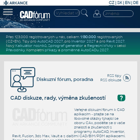
CZ
|
SK
|
EN
|
DE
Přes 123.000 registrovaných u nás, celkem
1.130.000
registrovaných
(CZ+EN)
. Tipy pro
AutoCAD 2027
, pro
Inventor 2027
a pro
Revit 2027
.
Nový
Kalkulátor nosníků
,
Spirograf generátor
a
Regresní křivky
v sekci
Převodníky
.
Kompletní
příkazy
a
proměnné AutoCADu 2027
.
RSS tipy
Diskuzní fórum, poradna
RSS diskuze
?
CAD diskuze, rady, výměna zkušeností
Veřejné diskuzní fórum k CAD
aplikacím - ptejte se na
libovolné otázky týkající se
oboru CAx, podělte se o vaše
znalosti a zkušenosti s
programy AutoCAD, Inventor,
Revit, Fusion, 3ds Max, Vault a s dalšími CAD/BIM/PDM aplikacemi.