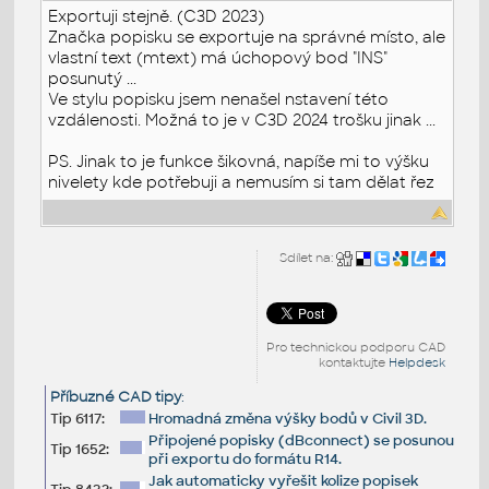
Exportuji stejně. (C3D 2023)
Značka popisku se exportuje na správné místo, ale
vlastní text (mtext) má úchopový bod "INS"
posunutý ...
Ve stylu popisku jsem nenašel nstavení této
vzdálenosti. Možná to je v C3D 2024 trošku jinak ...
PS. Jinak to je funkce šikovná, napíše mi to výšku
nivelety kde potřebuji a nemusím si tam dělat řez
Sdílet na:
Pro technickou podporu CAD
kontaktujte
Helpdesk
Příbuzné CAD tipy
:
Tip 6117:
Hromadná změna výšky bodů v Civil 3D.
Připojené popisky (dBconnect) se posunou
Tip 1652:
při exportu do formátu R14.
Jak automaticky vyřešit kolize popisek