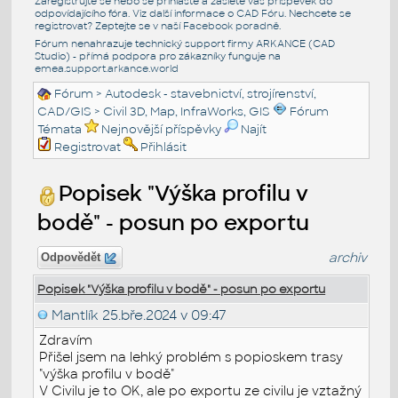
Zaregistrujte se nebo se přihlašte a zašlete váš příspěvek do
odpovídajícího fóra. Viz další informace o
CAD Fóru
. Nechcete se
registrovat? Zeptejte se v naší
Facebook poradně
.
Fórum nenahrazuje technický support firmy ARKANCE (CAD
Studio) - přímá podpora pro zákazníky funguje na
emea.support.arkance.world
Fórum
>
Autodesk - stavebnictví, strojírenství,
CAD/GIS
>
Civil 3D, Map, InfraWorks, GIS
Fórum
Témata
Nejnovější příspěvky
Najít
Registrovat
Přihlásit
Popisek "Výška profilu v
bodě" - posun po exportu
archiv
Odpovědět
Popisek "Výška profilu v bodě" - posun po exportu
Mantlík
25.bře.2024 v 09:47
Zdravím
Přišel jsem na lehký problém s popioskem trasy
"výška profilu v bodě"
V Civilu je to OK, ale po exportu ze civilu je vztažný