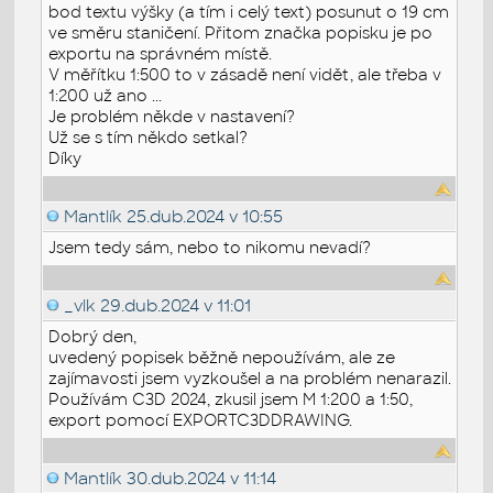
bod textu výšky (a tím i celý text) posunut o 19 cm
ve směru staničení. Přitom značka popisku je po
exportu na správném místě.
V měřítku 1:500 to v zásadě není vidět, ale třeba v
1:200 už ano ...
Je problém někde v nastavení?
Už se s tím někdo setkal?
Díky
Mantlík
25.dub.2024 v 10:55
Jsem tedy sám, nebo to nikomu nevadí?
_vlk
29.dub.2024 v 11:01
Dobrý den,
uvedený popisek běžně nepoužívám, ale ze
zajímavosti jsem vyzkoušel a na problém nenarazil.
Používám C3D 2024, zkusil jsem M 1:200 a 1:50,
export pomocí EXPORTC3DDRAWING.
Mantlík
30.dub.2024 v 11:14