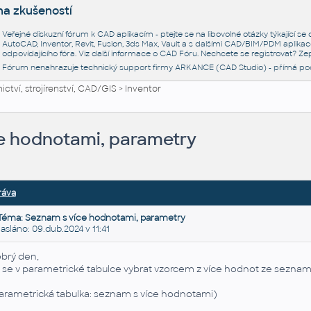
na zkušeností
Veřejné diskuzní fórum k CAD aplikacím - ptejte se na libovolné otázky týkající s
AutoCAD, Inventor, Revit, Fusion, 3ds Max, Vault a s dalšími CAD/BIM/PDM aplikac
odpovídajícího fóra. Viz další informace o
CAD Fóru
. Nechcete se registrovat? Zep
Fórum nenahrazuje technický support firmy ARKANCE (CAD Studio) - přímá po
ctví, strojírenství, CAD/GIS
>
Inventor
e hodnotami, parametry
ráva
Téma: Seznam s více hodnotami, parametry
láno: 09.dub.2024 v 11:41
brý den,
 se v parametrické tabulce vybrat vzorcem z více hodnot ze sezn
arametrická tabulka: seznam s více hodnotami)