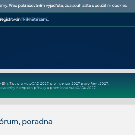
lamy. Před pokračováním vyjadřete, zda souhlasíte s použitím cookies.
 PODPORA | POMOC A RADY
registrováni,
klikněte sem.
.
Z+EN)
. Tipy pro
AutoCAD 2027
, pro
Inventor 2027
a pro
Revit 2027
.
řevodníky
.
Kompletní
příkazy
a
proměnné AutoCADu 2027
.
fórum, poradna