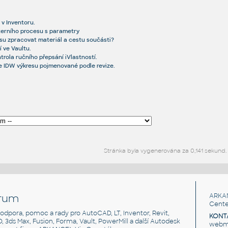
v Inventoru.
xterního procesu s parametry
resu zpracovat materiál a cestu součásti?
í ve Vaultu.
ntrola ručního přepsání iVlastností.
 IDW výkresu pojmenované podle revize.
Stránka byla vygenerována za 0,141 sekund.
rum
ARKA
Cente
, podpora, pomoc a rady pro AutoCAD, LT, Inventor, Revit,
KONT
3D, 3ds Max, Fusion, Forma, Vault, PowerMill a další Autodesk
webma