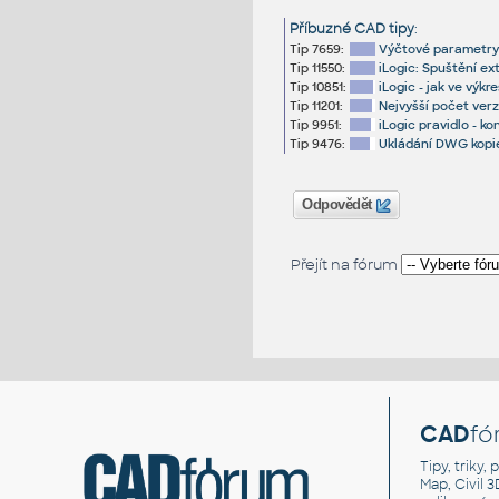
Příbuzné CAD tipy
:
Tip 7659:
Výčtové parametry 
Tip 11550:
iLogic: Spuštění e
Tip 10851:
iLogic - jak ve výk
Tip 11201:
Nejvyšší počet verz
Tip 9951:
iLogic pravidlo - ko
Tip 9476:
Ukládání DWG kopie
Odpovědět
Přejít na fórum
CAD
fó
Tipy, triky
Map, Civil 