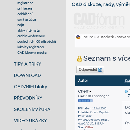
registrace
CAD diskuze, rady, výmě
přihlášení
odhlášení
správa účtu
najít
aktivní témata
archiv konference
Fórum
>
Autodesk - stavebni
posledních 100 příspěvků
lokality registrací
CAD blogy a média
Seznam s víc
TIPY A TRIKY
Odpovědět
DOWNLOAD
Autor
Zp
CAD/BIM bloky
Cheff
Zas
CAD/BIM manager
PŘEVODNÍKY
Do
ŠKOLENÍ/VÝUKA
Přihlášen:
19.led.2006
dá
Lokalita:
Czech Republic
Používám:
VIDEO UKÁZKY
Inv 2013 Pro (SP2 Upd6),
(p
AutoCAD 2013 (SP2)
Stav:
Offline