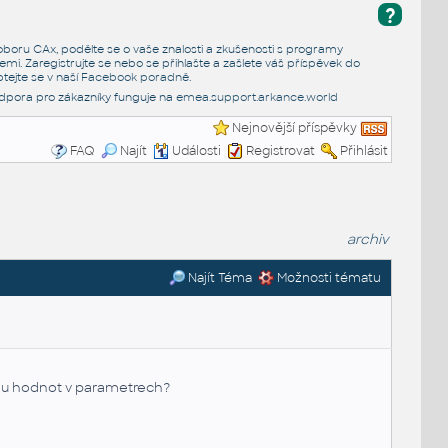
?
e oboru CAx, podělte se o vaše znalosti a zkušenosti s programy
emi. Zaregistrujte se nebo se přihlašte a zašlete váš příspěvek do
tejte se v naší
Facebook poradně
.
dpora pro zákazníky funguje na
emea.support.arkance.world
Nejnovější příspěvky
FAQ
Najít
Události
Registrovat
Přihlásit
archiv
Najít Téma
Možnosti tématu
amu hodnot v parametrech?