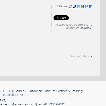
Sdílet na:
Pro technickou podporu CAD
kontaktujte
Helpdesk
Oprávnění fóra
NCE
(CAD Studio) - Autodesk Platinum Partner & Training
r & Services Partner
AKT:
ster.cz@arkance.world | tel. +420 910 970 111