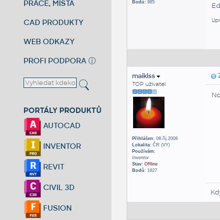
PRÁCE, MÍSTA
Bodů:
985
Ed
Upr
CAD PRODUKTY
WEB ODKAZY
PROFI PODPORA
ⓘ
maiklss
Z
TOP uživatel
No
PORTÁLY PRODUKTŮ
AUTOCAD
Přihlášen:
08.říj.2008
INVENTOR
Lokalita:
ČR (VY)
Používám:
Inventor
Stav:
Offline
REVIT
Bodů:
1627
CIVIL 3D
Kd
FUSION