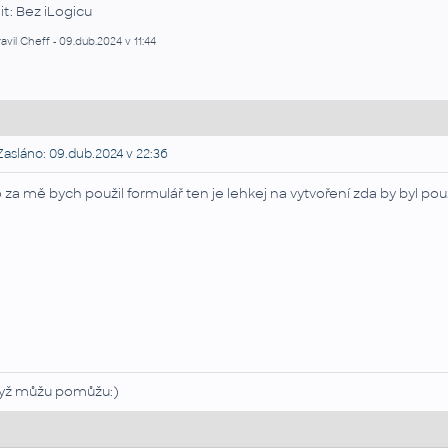
it: Bez iLogicu
avil Cheff - 09.dub.2024 v 11:44
asláno: 09.dub.2024 v 22:36
 za mě bych použil formulář ten je lehkej na vytvoření zda by byl pou
yž můžu pomůžu:)