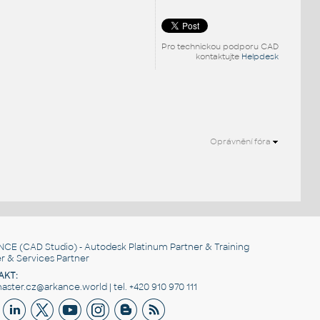
Pro technickou podporu CAD
kontaktujte
Helpdesk
Oprávnění fóra
NCE
(CAD Studio) - Autodesk Platinum Partner & Training
r & Services Partner
AKT:
ster.cz@arkance.world | tel. +420 910 970 111