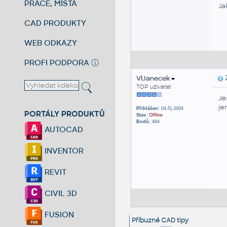
PRÁCE, MÍSTA
Ja
CAD PRODUKTY
WEB ODKAZY
PROFI PODPORA
ⓘ
VlJanecek
Z
TOP uživatel
Je
je
Přihlášen:
04.říj.2004
PORTÁLY PRODUKTŮ
Stav:
Offline
Bodů:
464
AUTOCAD
INVENTOR
REVIT
CIVIL 3D
FUSION
Příbuzné CAD tipy
: