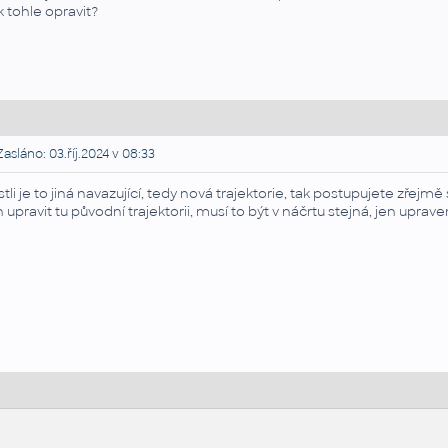
k tohle opravit?
asláno: 03.říj.2024 v 08:33
stli je to jiná navazující, tedy nová trajektorie, tak postupujete zřej
n upravit tu původní trajektorii, musí to být v náčrtu stejná, jen uprave