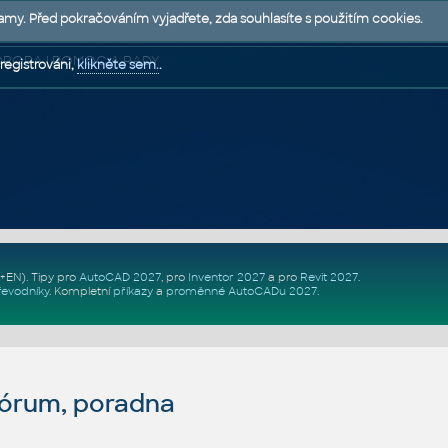
lamy. Před pokračováním vyjadřete, zda souhlasíte s použitím cookies.
 PODPORA | POMOC A RADY
registrováni,
klikněte sem.
.
Z+EN)
. Tipy pro
AutoCAD 2027
, pro
Inventor 2027
a pro
Revit 2027
.
řevodníky
.
Kompletní
příkazy
a
proměnné AutoCADu 2027
.
fórum, poradna