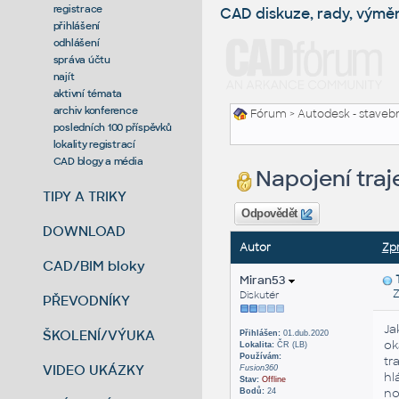
registrace
CAD diskuze, rady, výmě
přihlášení
odhlášení
správa účtu
najít
aktivní témata
archiv konference
Fórum
>
Autodesk - stavebni
posledních 100 příspěvků
lokality registrací
CAD blogy a média
Napojení traj
TIPY A TRIKY
Odpovědět
DOWNLOAD
Autor
Zp
CAD/BIM bloky
Miran53
Zas
Diskutér
PŘEVODNÍKY
Ja
ŠKOLENÍ/VÝUKA
Přihlášen:
01.dub.2020
ok
Lokalita:
ČR (LB)
Používám:
tr
VIDEO UKÁZKY
Fusion360
hl
Stav:
Offline
no
Bodů:
24