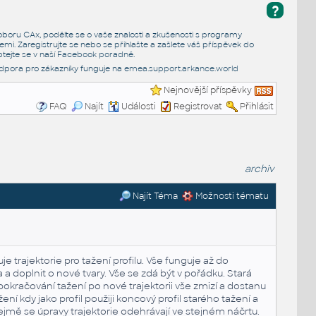
?
e oboru CAx, podělte se o vaše znalosti a zkušenosti s programy
emi. Zaregistrujte se nebo se přihlašte a zašlete váš příspěvek do
tejte se v naší
Facebook poradně
.
dpora pro zákazníky funguje na
emea.support.arkance.world
Nejnovější příspěvky
FAQ
Najít
Události
Registrovat
Přihlásit
archiv
Najít Téma
Možnosti tématu
e trajektorie pro tažení profilu. Vše funguje až do
 a a doplnit o nové tvary. Vše se zdá být v pořádku. Stará
pokračování tažení po nové trajektorii vše zmizí a dostanu
ní kdy jako profil použiji koncový profil starého tažení a
řejmě se úpravy trajektorie odehrávají ve stejném náčrtu.