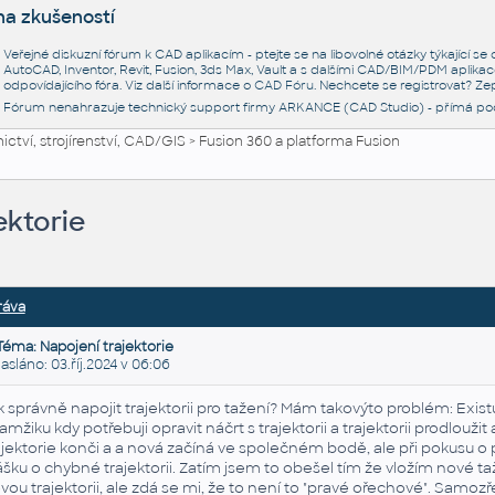
na zkušeností
Veřejné diskuzní fórum k CAD aplikacím - ptejte se na libovolné otázky týkající s
AutoCAD, Inventor, Revit, Fusion, 3ds Max, Vault a s dalšími CAD/BIM/PDM aplikac
odpovídajícího fóra. Viz další informace o
CAD Fóru
. Nechcete se registrovat? Zep
Fórum nenahrazuje technický support firmy ARKANCE (CAD Studio) - přímá po
ctví, strojírenství, CAD/GIS
>
Fusion 360 a platforma Fusion
ektorie
ráva
Téma: Napojení trajektorie
láno: 03.říj.2024 v 06:06
k správně napojit trajektorii pro tažení? Mám takovýto problém: Existuj
amžiku kdy potřebuji opravit náčrt s trajektorii a trajektorii prodloužit
ajektorie konči a a nová začíná ve společném bodě, ale při pokusu o 
ášku o chybné trajektorii. Zatím jsem to obešel tím že vložím nové taže
vou trajektorii, ale zdá se mi, že to není to "pravé ořechové". Samoz