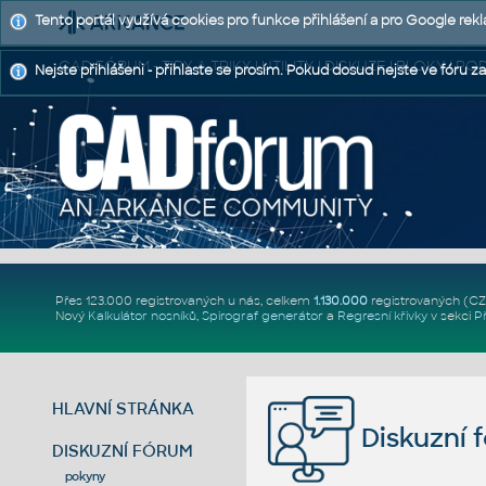
Tento portál využívá cookies pro funkce přihlášení a pro Google rek
CAD FÓRUM - TIPY A TRIKY | UTILITY | DISKUZE | BLOKY |
Nejste přihlášeni - přihlaste se prosím. Pokud dosud nejste ve fóru za
Přes 123.000 registrovaných u nás, celkem
1.130.000
registrovaných (C
Nový
Kalkulátor nosníků
,
Spirograf generátor
a
Regresní křivky
v sekci
P
HLAVNÍ STRÁNKA
Diskuzní 
DISKUZNÍ FÓRUM
pokyny