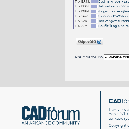
Tip 12793:
Bod na křivce v za
Tip 13063:
Jak ve Fusion 360 m
Tip 10851:
iLogic - jak ve výk
Tip 9476:
Ukládání DWG kopi
Tip 8717:
Jak ve výkresu zob
Tip 9341:
Použití iLogic na r
Odpovědět
Přejít na fórum
CAD
fó
Tipy, triky
Map, Civil 
aplikace (
Copyright 