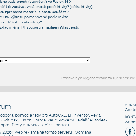
dané vzdálenosti (staničení) ve Fusion 360.
ěřit či zadávat vzdálenosti podél křivky? (délka křivky)
resu zpracovat materiál a cestu součásti?
e IDW výkresu pojmenované podle revize.
razit těžiště podsestavy?
ozklad jména IPT souboru a naplnění iVlastností.
Stránka byla vygenerována za 0,236 sekund.
rum
ARKA
Cente
, podpora, pomoc a rady pro AutoCAD, LT, Inventor, Revit,
KONT
3D, 3ds Max, Fusion, Forma, Vault, PowerMill a další Autodesk
webma
support firmy ARKANCE). Viz
O portálu
.
© 2026 |
Web reklama
na tomto serveru |
Ochrana