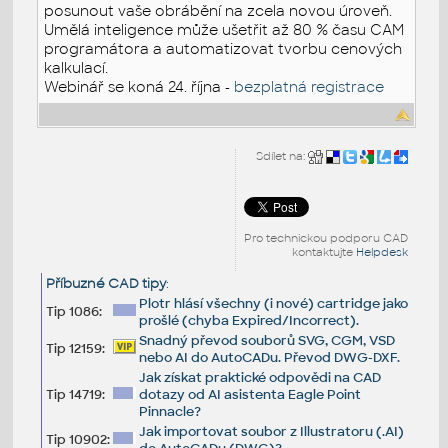
posunout vaše obrábění na zcela novou úroveň.
Umělá inteligence může ušetřit až 80 % času CAM
programátora a automatizovat tvorbu cenových
kalkulací.
Webinář se koná 24. října -
bezplatná registrace
Sdílet na:
Pro technickou podporu CAD
kontaktujte
Helpdesk
Příbuzné CAD tipy
:
Plotr hlásí všechny (i nové) cartridge jako
Tip 1086:
prošlé (chyba Expired/Incorrect).
Snadný převod souborů SVG, CGM, VSD
Tip 12159:
nebo AI do AutoCADu. Převod DWG-DXF.
Jak získat praktické odpovědi na CAD
Tip 14719:
dotazy od AI asistenta Eagle Point
Pinnacle?
Jak importovat soubor z Illustratoru (.AI)
Tip 10902: