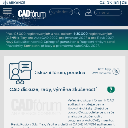
CZ
|
SK
|
EN
|
DE
Přes 123.000 registrovaných u nás, celkem
1.130.000
registrovaných
(CZ+EN)
. Tipy pro
AutoCAD 2027
, pro
Inventor 2027
a pro
Revit 2027
.
Nový
Kalkulátor nosníků
,
Spirograf generátor
a
Regresní křivky
v sekci
Převodníky
.
Kompletní
příkazy
a
proměnné AutoCADu 2027
.
RSS tipy
Diskuzní fórum, poradna
RSS diskuze
?
CAD diskuze, rady, výměna zkušeností
Veřejné diskuzní fórum k CAD
aplikacím - ptejte se na
libovolné otázky týkající se
oboru CAx, podělte se o vaše
znalosti a zkušenosti s
programy AutoCAD, Inventor,
Revit, Fusion, 3ds Max, Vault a s dalšími CAD/BIM/PDM aplikacemi.