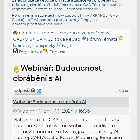
Zaregistrujte se nebo se přihlašte a zašlete váš příspěvek do
odpovídajícího fóra. Viz další informace o
CAD Fóru
. Nechcete se
registrovat? Zeptejte se v naší
Facebook poradně
.
Fórum nenahrazuje technický support firmy ARKANCE (CAD
Studio) - přímá podpora pro zákazníky funguje na
emea.support.arkance.world
Fórum
>
Autodesk - stavebnictví, strojírenství,
CAD/GIS
>
CAM, 3D tisk a ReCap
Fórum Témata
Nejnovější příspěvky
Najít
Registrovat
Přihlásit
Webinář: Budoucnost
obrábění s AI
archiv
Odpovědět
Webinář: Budoucnost obrábění s AI
Vladimír Michl
14.říj.2024 v 16:36
Nahlédněte do CAM budoucnosti. Připojte se k
našemu 30minutovému webináři a podívejte se,
jak může moderní software, jako je užitečný AI
nástroj CAM Assist a Fusion Machining Extension,