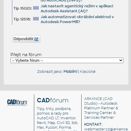
do AutoCADu (DWG)?
Jak nastavit agentický režim v aplikaci
Tip 15023:
Autodesk Assistant (AI)?
Jak automatizovat obrábění elektrod v
Tip 12518:
Autodesk PowerMill?
Odpovědět
Přejít na fórum
Zobrazit jako:
Mobilní
|
Klasické
CAD
fórum
ARKANCE
(CAD
Studio) - Autodesk
Platinum Partner &
Tipy, triky, podpora,
Training Center &
pomoc a rady pro
Services Partner
AutoCAD, LT, Inventor,
Revit, Map, Civil 3D, 3ds
KONTAKT:
Max, Fusion, Forma,
webmaster.cz@arkance.w