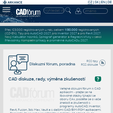
CZ
|
SK
|
EN
|
DE
Přes 123.000 registrovaných u nás, celkem
1.130.000
registrovaných
(CZ+EN)
. Tipy pro
AutoCAD 2027
, pro
Inventor 2027
a pro
Revit 2027
.
Nový
Kalkulátor nosníků
,
Spirograf generátor
a
Regresní křivky
v sekci
Převodníky
.
Kompletní
příkazy
a
proměnné AutoCADu 2027
.
RSS tipy
Diskuzní fórum, poradna
RSS diskuze
?
CAD diskuze, rady, výměna zkušeností
Veřejné diskuzní fórum k CAD
aplikacím - ptejte se na
libovolné otázky týkající se
oboru CAx, podělte se o vaše
znalosti a zkušenosti s
programy AutoCAD, Inventor,
Revit, Fusion, 3ds Max, Vault a s dalšími CAD/BIM/PDM aplikacemi.