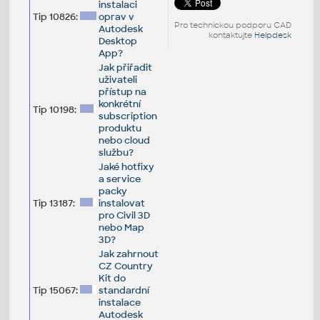
instalaci
Tip 10826:
oprav v
Pro technickou podporu CAD
Autodesk
kontaktujte
Helpdesk
Desktop
App?
Jak přiřadit
uživateli
přístup na
konkrétní
Tip 10198:
subscription
produktu
nebo cloud
službu?
Jaké hotfixy
a service
packy
Tip 13187:
instalovat
pro Civil 3D
nebo Map
3D?
Jak zahrnout
CZ Country
Kit do
Tip 15067:
standardní
instalace
Autodesk