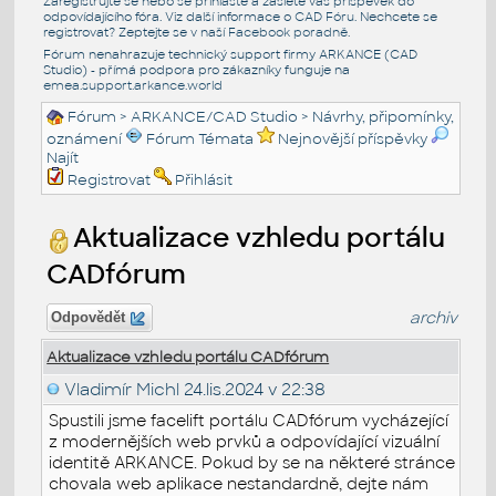
Zaregistrujte se nebo se přihlašte a zašlete váš příspěvek do
odpovídajícího fóra. Viz další informace o
CAD Fóru
. Nechcete se
registrovat? Zeptejte se v naší
Facebook poradně
.
Fórum nenahrazuje technický support firmy ARKANCE (CAD
Studio) - přímá podpora pro zákazníky funguje na
emea.support.arkance.world
Fórum
>
ARKANCE/CAD Studio
>
Návrhy, připomínky,
oznámení
Fórum Témata
Nejnovější příspěvky
Najít
Registrovat
Přihlásit
Aktualizace vzhledu portálu
CADfórum
archiv
Odpovědět
Aktualizace vzhledu portálu CADfórum
Vladimír Michl
24.lis.2024 v 22:38
Spustili jsme facelift portálu CADfórum vycházející
z modernějších web prvků a odpovídající vizuální
identitě ARKANCE. Pokud by se na některé stránce
chovala web aplikace nestandardně, dejte nám