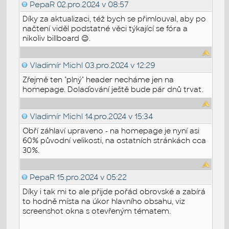
PepaR
02.pro.2024 v 08:57
Díky za aktualizaci, též bych se přimlouval, aby po
načtení viděl podstatné věci týkající se fóra a
nikoliv billboard 😉.
Vladimír Michl
03.pro.2024 v 12:29
Zřejmě ten "plný" header necháme jen na
homepage. Dolaďování ještě bude pár dnů trvat.
Vladimír Michl
14.pro.2024 v 15:34
Obří záhlaví upraveno - na homepage je nyní asi
60% původní velikosti, na ostatních stránkách cca
30%.
PepaR
15.pro.2024 v 05:22
Díky i tak mi to ale přijde pořád obrovské a zabírá
to hodně místa na úkor hlavního obsahu, viz
screenshot okna s otevřeným tématem.