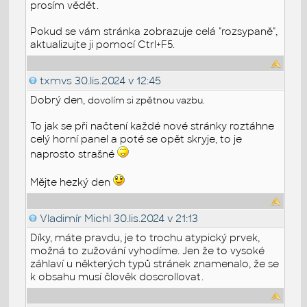
prosím vědět.
Pokud se vám stránka zobrazuje celá "rozsypaně",
aktualizujte ji pomocí Ctrl+F5.
txmvs
30.lis.2024 v 12:45
Dobrý den,
dovolím si zpětnou vazbu.
To jak se při načtení každé nové stránky roztáhne
celý horní panel a poté se opět skryje, to je
naprosto strašné
Mějte hezký den
Vladimír Michl
30.lis.2024 v 21:13
Díky, máte pravdu, je to trochu atypický prvek,
možná to zužování vyhodíme. Jen že to vysoké
záhlaví u některých typů stránek znamenalo, že se
k obsahu musí člověk doscrollovat.