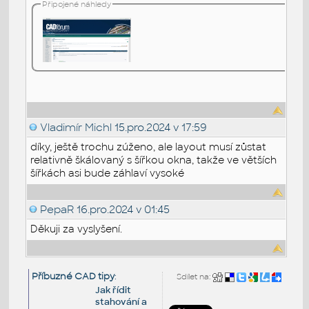
Připojené náhledy
Vladimír Michl
15.pro.2024 v 17:59
díky, ještě trochu zúženo, ale layout musí zůstat
relativně škálovaný s šířkou okna, takže ve větších
šířkách asi bude záhlaví vysoké
PepaR
16.pro.2024 v 01:45
Děkuji za vyslyšení.
Příbuzné CAD tipy
:
Sdílet na:
Jak řídit
stahování a