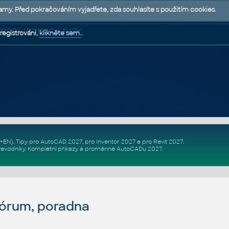
lamy. Před pokračováním vyjadřete, zda souhlasíte s použitím cookies.
 PODPORA | POMOC A RADY
registrováni,
klikněte sem.
.
Z+EN)
. Tipy pro
AutoCAD 2027
, pro
Inventor 2027
a pro
Revit 2027
.
řevodníky
.
Kompletní
příkazy
a
proměnné AutoCADu 2027
.
fórum, poradna