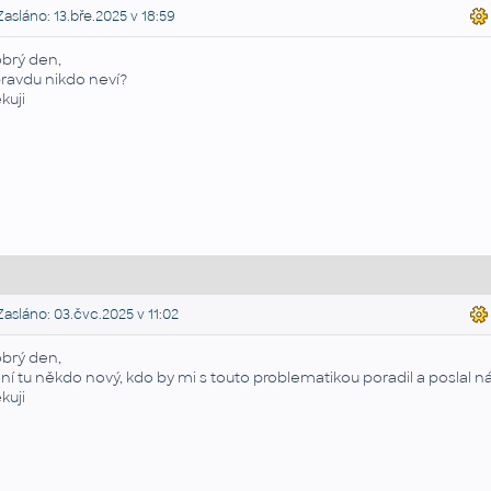
asláno: 13.bře.2025 v 18:59
brý den,
ravdu nikdo neví?
kuji
asláno: 03.čvc.2025 v 11:02
brý den,
ní tu někdo nový, kdo by mi s touto problematikou poradil a poslal 
kuji