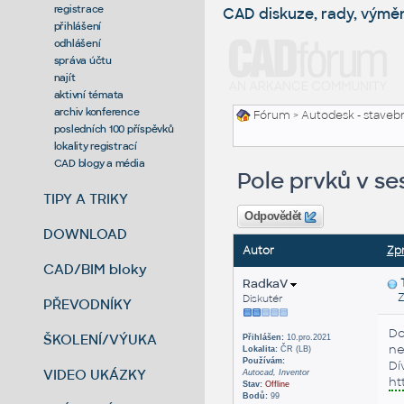
registrace
CAD diskuze, rady, výmě
přihlášení
odhlášení
správa účtu
najít
aktivní témata
archiv konference
Fórum
>
Autodesk - stavebni
posledních 100 příspěvků
lokality registrací
CAD blogy a média
Pole prvků v se
TIPY A TRIKY
Odpovědět
DOWNLOAD
Autor
Zp
CAD/BIM bloky
RadkaV
Zas
Diskutér
PŘEVODNÍKY
Do
ŠKOLENÍ/VÝUKA
Přihlášen:
10.pro.2021
ne
Lokalita:
ČR (LB)
Používám:
Dí
VIDEO UKÁZKY
Autocad, Inventor
ht
Stav:
Offline
Bodů:
99