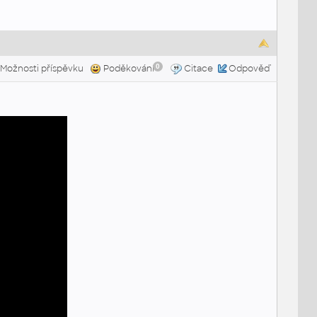
0
Možnosti příspěvku
Poděkování
Citace
Odpověď