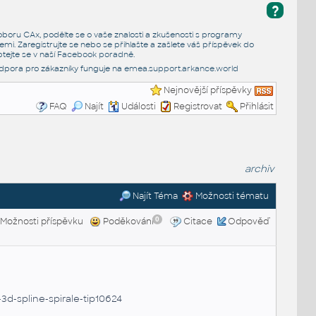
?
e oboru CAx, podělte se o vaše znalosti a zkušenosti s programy
emi. Zaregistrujte se nebo se přihlašte a zašlete váš příspěvek do
tejte se v naší
Facebook poradně
.
dpora pro zákazníky funguje na
emea.support.arkance.world
Nejnovější příspěvky
FAQ
Najít
Události
Registrovat
Přihlásit
archiv
Najít Téma
Možnosti tématu
0
Možnosti příspěvku
Poděkování
Citace
Odpověď
3d-spline-spirale-tip10624