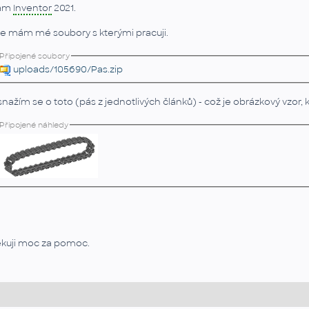
ám
Inventor
2021.
e mám mé soubory s kterými pracuji.
Připojené soubory
uploads/105690/Pas.zip
snažím se o toto (pás z jednotlivých článků) - což je obrázkový vzor
Připojené náhledy
kuji moc za pomoc.