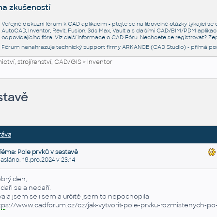
na zkušeností
Veřejné diskuzní fórum k CAD aplikacím - ptejte se na libovolné otázky týkající s
AutoCAD, Inventor, Revit, Fusion, 3ds Max, Vault a s dalšími CAD/BIM/PDM aplikac
odpovídajícího fóra. Viz další informace o
CAD Fóru
. Nechcete se registrovat? Zep
Fórum nenahrazuje technický support firmy ARKANCE (CAD Studio) - přímá po
ctví, strojírenství, CAD/GIS
>
Inventor
stavě
ráva
Téma: Pole prvků v sestavě
láno: 18.pro.2024 v 23:14
brý den,
daři se a nedaří.
vala jsem se i sem a určitě jsem to nepochopila
tp
s://www.cadforum.cz/cz/jak-vytvorit-pole-prvku-rozmistenych-po-