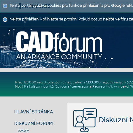
Tento portál využívá cookies pro funkce přihlášení a pro Google rek
CAD FÓRUM - TIPY A TRIKY | UTILITY | DISKUZE | BLOKY |
Nejste přihlášeni - přihlaste se prosím. Pokud dosud nejste ve fóru za
Přes 123.000 registrovaných u nás, celkem
1.130.000
registrovaných (C
Nový
Kalkulátor nosníků
,
Spirograf generátor
a
Regresní křivky
v sekci
P
HLAVNÍ STRÁNKA
Diskuzní 
DISKUZNÍ FÓRUM
pokyny