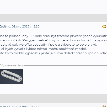
asláno: 03.čvc.2025 v 12:20
 na to jednoduchý TIP, pole musí být tvořeno prvkem (např. vysunutí
kže v součásti "Pas_geometrie" si vytvořte jednoduchý náčrt a vysunut
sestavě pak vytvoříte asociativní pole a vyberete to pole prvků.
usil bych vytvořit i video návod, mohu použít váš model?
kto by to mohlo vypadat, ( ještě je nutné doladit přesnou polohu člá
Připojené náhledy