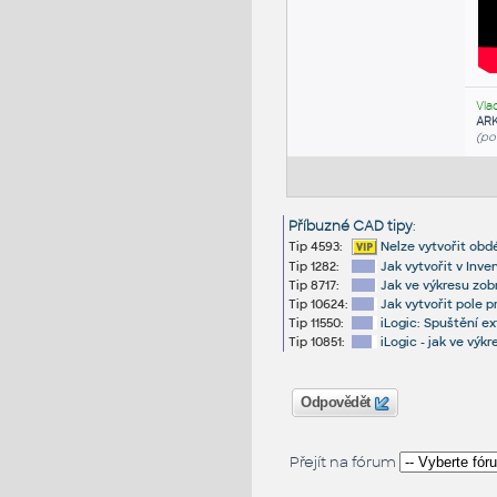
Vla
AR
(po
Příbuzné CAD tipy
:
Tip 4593:
Nelze vytvořit obdé
Tip 1282:
Jak vytvořit v Inv
Tip 8717:
Jak ve výkresu zob
Tip 10624:
Jak vytvořit pole 
Tip 11550:
iLogic: Spuštění e
Tip 10851:
iLogic - jak ve vý
Odpovědět
Přejít na fórum