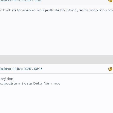
asláno: 03.čvc.2025 v 12:42
d bych na to video kouknul jestli jste ho vytvořil, řeším podobnou pr
asláno: 04.čvc.2025 v 08:35
brý den,
o, použijte má data. Děkuji Vám moc