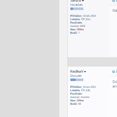
Jan212
Z
Nováček
Rá
Přihlášen:
19.bře.2024
Lokalita:
ČR (OL)
Používám:
Inventor 2024
Stav:
Offline
Bodů:
7
RadkaV
Z
Diskutér
Do
an
Přihlášen:
10.pro.2021
Lokalita:
ČR (LB)
Používám:
Autocad, Inventor
Stav:
Offline
Bodů:
99