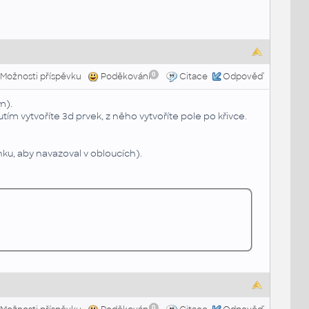
0
Možnosti příspěvku
Poděkování
Citace
Odpověď
m).
ím vytvoříte 3d prvek, z něho vytvoříte pole po křivce.
nku, aby navazoval v obloucích).
0