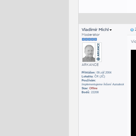
Vladimír Michl
Z
Moderátor
Vi
ARKANCE
Přihlášen:
09.zář.2004
Lokalita:
ČR (JČ)
Používám:
Implementujeme řešení Autodesk
Stav:
Offline
Bodů:
22208