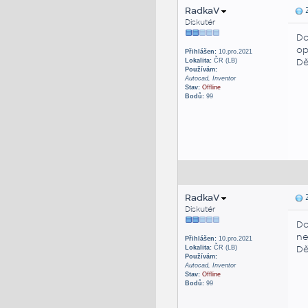
RadkaV
Z
Diskutér
Do
op
Přihlášen:
10.pro.2021
Dě
Lokalita:
ČR (LB)
Používám:
Autocad, Inventor
Stav:
Offline
Bodů:
99
RadkaV
Z
Diskutér
Do
ne
Přihlášen:
10.pro.2021
Dě
Lokalita:
ČR (LB)
Používám:
Autocad, Inventor
Stav:
Offline
Bodů:
99