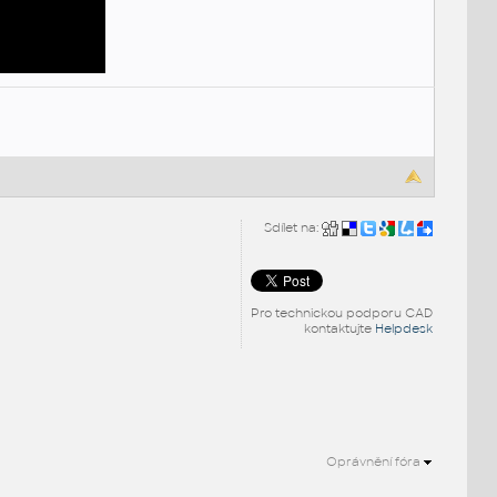
Sdílet na:
Pro technickou podporu CAD
kontaktujte
Helpdesk
Oprávnění fóra