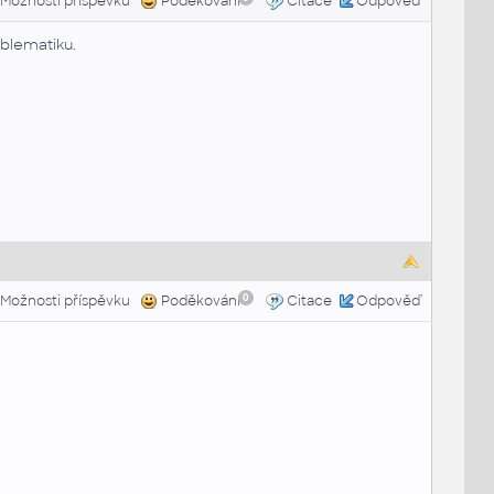
Možnosti příspěvku
Poděkování
Citace
Odpověď
oblematiku.
0
Možnosti příspěvku
Poděkování
Citace
Odpověď