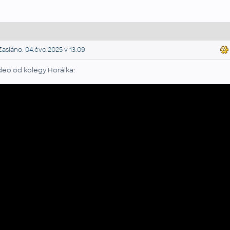
asláno: 04.čvc.2025 v 13:09
deo od kolegy Horálka: