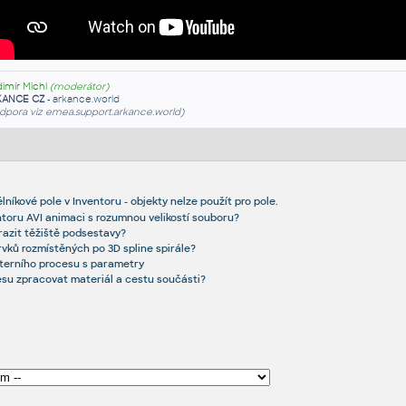
dimír Michl
(moderátor)
KANCE CZ
-
arkance.world
dpora viz emea.support.arkance.world)
lníkové pole v Inventoru - objekty nelze použít pro pole.
entoru AVI animaci s rozumnou velikostí souboru?
razit těžiště podsestavy?
prvků rozmístěných po 3D spline spirále?
xterního procesu s parametry
kresu zpracovat materiál a cestu součásti?