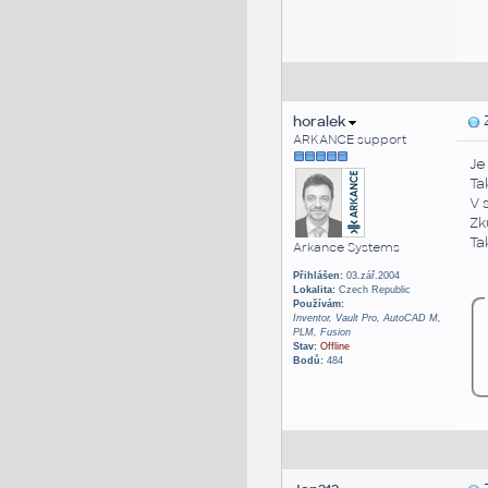
horalek
Z
ARKANCE support
Je
Ta
V 
Zk
Ta
Arkance Systems
Přihlášen:
03.zář.2004
Lokalita:
Czech Republic
Používám:
Inventor, Vault Pro, AutoCAD M,
PLM, Fusion
Stav:
Offline
Bodů:
484