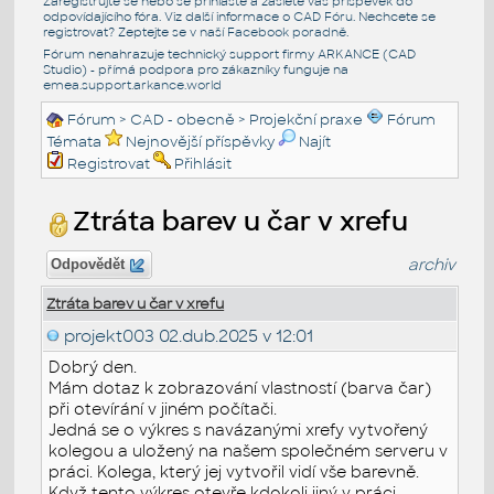
Zaregistrujte se nebo se přihlašte a zašlete váš příspěvek do
odpovídajícího fóra. Viz další informace o
CAD Fóru
. Nechcete se
registrovat? Zeptejte se v naší
Facebook poradně
.
Fórum nenahrazuje technický support firmy ARKANCE (CAD
Studio) - přímá podpora pro zákazníky funguje na
emea.support.arkance.world
Fórum
>
CAD - obecně
>
Projekční praxe
Fórum
Témata
Nejnovější příspěvky
Najít
Registrovat
Přihlásit
Ztráta barev u čar v xrefu
archiv
Odpovědět
Ztráta barev u čar v xrefu
projekt003
02.dub.2025 v 12:01
Dobrý den.
Mám dotaz k zobrazování vlastností (barva čar)
při otevírání v jiném počítači.
Jedná se o výkres s navázanými xrefy vytvořený
kolegou a uložený na našem společném serveru v
práci. Kolega, který jej vytvořil vidí vše barevně.
Když tento výkres otevře kdokoli jiný v práci,