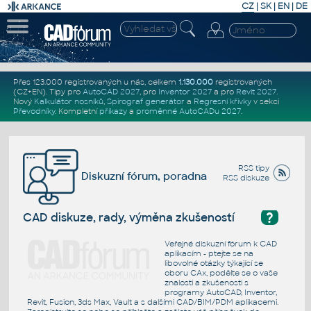
CZ
|
SK
|
EN
|
DE
Přes 123.000 registrovaných u nás, celkem
1.130.000
registrovaných
(CZ+EN)
. Tipy pro
AutoCAD 2027
, pro
Inventor 2027
a pro
Revit 2027
.
Nový
Kalkulátor nosníků
,
Spirograf generátor
a
Regresní křivky
v sekci
Převodníky
.
Kompletní
příkazy
a
proměnné AutoCADu 2027
.
RSS tipy
Diskuzní fórum, poradna
RSS diskuze
?
CAD diskuze, rady, výměna zkušeností
Veřejné diskuzní fórum k CAD
aplikacím - ptejte se na
libovolné otázky týkající se
oboru CAx, podělte se o vaše
znalosti a zkušenosti s
programy AutoCAD, Inventor,
Revit, Fusion, 3ds Max, Vault a s dalšími CAD/BIM/PDM aplikacemi.