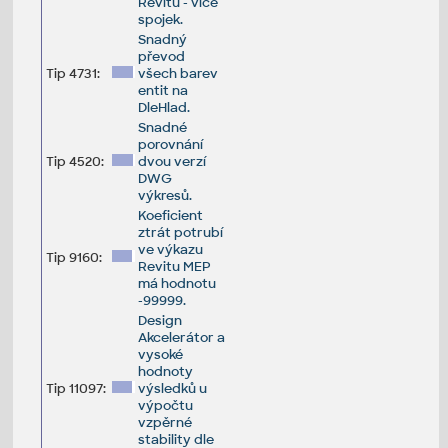
Revitu - více
spojek.
Snadný
převod
Tip 4731:
všech barev
entit na
DleHlad.
Snadné
porovnání
Tip 4520:
dvou verzí
DWG
výkresů.
Koeficient
ztrát potrubí
ve výkazu
Tip 9160:
Revitu MEP
má hodnotu
-99999.
Design
Akcelerátor a
vysoké
hodnoty
Tip 11097:
výsledků u
výpočtu
vzpěrné
stability dle