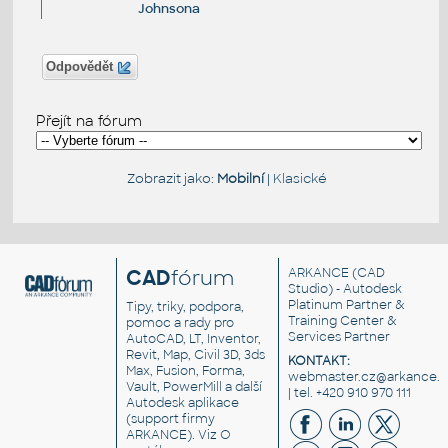
Johnsona
Odpovědět
Přejít na fórum
Zobrazit jako:
Mobilní
|
Klasické
CAD
fórum
ARKANCE
(CAD
Studio) - Autodesk
Platinum Partner &
Tipy, triky, podpora,
Training Center &
pomoc a rady pro
Services Partner
AutoCAD, LT, Inventor,
Revit, Map, Civil 3D, 3ds
KONTAKT:
Max, Fusion, Forma,
webmaster.cz@arkance.w
Vault, PowerMill a další
| tel. +420 910 970 111
Autodesk aplikace
(support firmy
ARKANCE). Viz
O