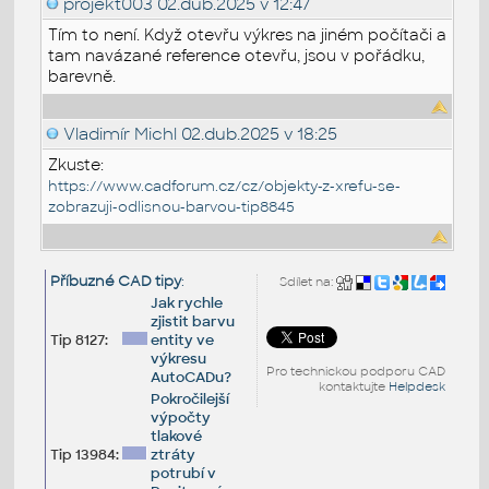
projekt003
02.dub.2025 v 12:47
Tím to není. Když otevřu výkres na jiném počítači a
tam navázané reference otevřu, jsou v pořádku,
barevně.
Vladimír Michl
02.dub.2025 v 18:25
Zkuste:
https://www.cadforum.cz/cz/objekty-z-xrefu-se-
zobrazuji-odlisnou-barvou-tip8845
Příbuzné CAD tipy
:
Sdílet na:
Jak rychle
zjistit barvu
Tip 8127:
entity ve
výkresu
Pro technickou podporu CAD
AutoCADu?
kontaktujte
Helpdesk
Pokročilejší
výpočty
tlakové
Tip 13984:
ztráty
potrubí v