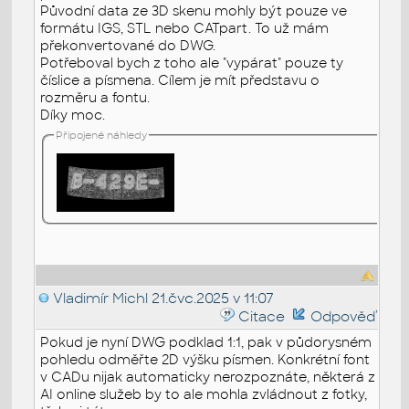
Původní data ze 3D skenu mohly být pouze ve
formátu IGS, STL nebo CATpart. To už mám
překonvertované do DWG.
Potřeboval bych z toho ale "vypárat" pouze ty
číslice a písmena. Cílem je mít představu o
rozměru a fontu.
Díky moc.
Připojené náhledy
Vladimír Michl
21.čvc.2025 v 11:07
Citace
Odpověď
Pokud je nyní DWG podklad 1:1, pak v půdorysném
pohledu odměřte 2D výšku písmen. Konkrétní font
v CADu nijak automaticky nerozpoznáte, některá z
AI online služeb by to ale mohla zvládnout z fotky,