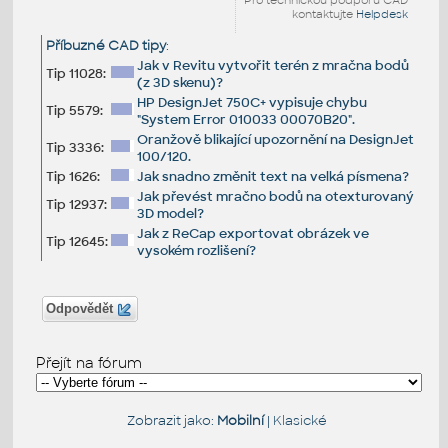
Pro technickou podporu CAD
kontaktujte
Helpdesk
Příbuzné CAD tipy
:
Jak v Revitu vytvořit terén z mračna bodů
Tip 11028:
(z 3D skenu)?
HP DesignJet 750C+ vypisuje chybu
Tip 5579:
"System Error 010033 00070B20".
Oranžově blikající upozornění na DesignJet
Tip 3336:
100/120.
Tip 1626:
Jak snadno změnit text na velká písmena?
Jak převést mračno bodů na otexturovaný
Tip 12937:
3D model?
Jak z ReCap exportovat obrázek ve
Tip 12645:
vysokém rozlišení?
Odpovědět
Přejít na fórum
Zobrazit jako:
Mobilní
|
Klasické