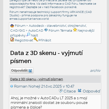
Zaregistrujte se nebo se přihlašte a zašlete váš příspěvek do
odpovídajícího fóra. Viz další informace o
CAD Fóru
. Nechcete se
registrovat? Zeptejte se v naší
Facebook poradně
.
Fórum nenahrazuje technický support firmy ARKANCE (CAD
Studio) - přímá podpora pro zákazníky funguje na
emea.support.arkance.world
Fórum
>
Autodesk - stavebnictví, strojírenství,
CAD/GIS
>
AutoCAD
Fórum Témata
Nejnovější
příspěvky
Najít
Registrovat
Přihlásit
Data z 3D skenu - vyjmutí
písmen
archiv
Odpovědět
Data z 3D skenu - vyjmutí písmen
Roman Nohejl
21.čvc.2025 v 10:47
Citace
Odpověď
Ahoj, je možné v AutoCADu LT 2025 a s mojí
minimální znalostí dostat ze souboru pouze
písmena a číslice?