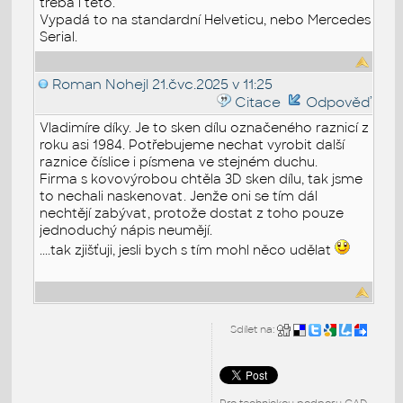
třeba i této.
Vypadá to na standardní Helveticu, nebo Mercedes
Serial.
Roman Nohejl
21.čvc.2025 v 11:25
Citace
Odpověď
Vladimíre díky. Je to sken dílu označeného raznicí z
roku asi 1984. Potřebujeme nechat vyrobit další
raznice číslice i písmena ve stejném duchu.
Firma s kovovýrobou chtěla 3D sken dílu, tak jsme
to nechali naskenovat. Jenže oni se tím dál
nechtějí zabývat, protože dostat z toho pouze
jednoduchý nápis neumějí.
....tak zjišťuji, jesli bych s tím mohl něco udělat
Sdílet na: