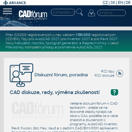
CZ
|
SK
|
EN
|
DE
Přes 123.000 registrovaných u nás, celkem
1.130.000
registrovaných
(CZ+EN)
. Tipy pro
AutoCAD 2027
, pro
Inventor 2027
a pro
Revit 2027
.
Nový
Kalkulátor nosníků
,
Spirograf generátor
a
Regresní křivky
v sekci
Převodníky
.
Kompletní
příkazy
a
proměnné AutoCADu 2027
.
RSS tipy
Diskuzní fórum, poradna
RSS diskuze
?
CAD diskuze, rady, výměna zkušeností
Veřejné diskuzní fórum k CAD
aplikacím - ptejte se na
libovolné otázky týkající se
oboru CAx, podělte se o vaše
znalosti a zkušenosti s
programy AutoCAD, Inventor,
Revit, Fusion, 3ds Max, Vault a s dalšími CAD/BIM/PDM aplikacemi.