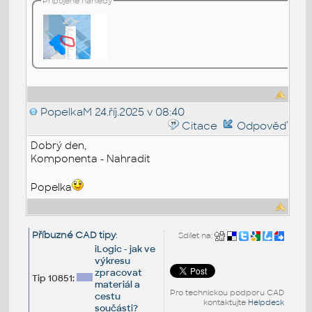
Připojené náhledy
PopelkaM
24.říj.2025 v 08:40
Citace
Odpověď
Dobrý den,
Komponenta - Nahradit
Popelka
Příbuzné CAD tipy
:
Sdílet na:
iLogic - jak ve
výkresu
zpracovat
Tip 10851:
materiál a
Pro technickou podporu CAD
cestu
kontaktujte
Helpdesk
součásti?