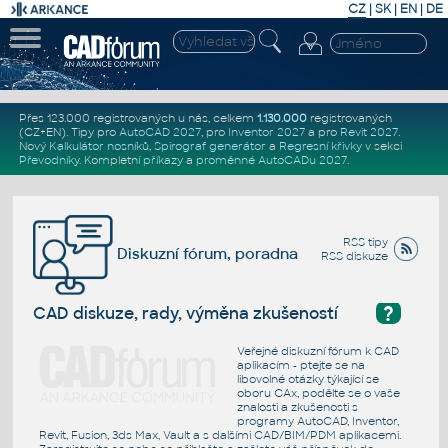
CZ
|
SK
|
EN
|
DE
Přes 123.000 registrovaných u nás, celkem
1.130.000
registrovaných
(CZ+EN)
. Tipy pro
AutoCAD 2027
, pro
Inventor 2027
a pro
Revit 2027
.
Nový
Kalkulátor nosníků
,
Spirograf generátor
a
Regresní křivky
v sekci
Převodníky
.
Kompletní
příkazy
a
proměnné AutoCADu 2027
.
RSS tipy
Diskuzní fórum, poradna
RSS diskuze
?
CAD diskuze, rady, výměna zkušeností
Veřejné diskuzní fórum k CAD
aplikacím - ptejte se na
libovolné otázky týkající se
oboru CAx, podělte se o vaše
znalosti a zkušenosti s
programy AutoCAD, Inventor,
Revit, Fusion, 3ds Max, Vault a s dalšími CAD/BIM/PDM aplikacemi.