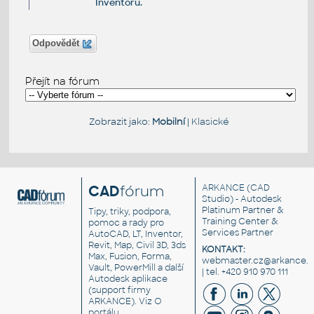
Inventoru.
Odpovědět
Přejít na fórum
Zobrazit jako:
Mobilní
|
Klasické
CAD
fórum
ARKANCE
(CAD
Studio) - Autodesk
Platinum Partner &
Tipy, triky, podpora,
Training Center &
pomoc a rady pro
Services Partner
AutoCAD, LT, Inventor,
Revit, Map, Civil 3D, 3ds
KONTAKT:
Max, Fusion, Forma,
webmaster.cz@arkance.w
Vault, PowerMill a další
| tel. +420 910 970 111
Autodesk aplikace
(support firmy
ARKANCE). Viz
O
portálu
.