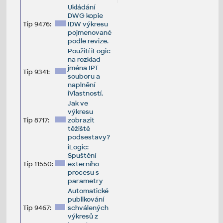
Ukládání
DWG kopie
Tip 9476:
IDW výkresu
pojmenované
podle revize.
Použití iLogic
na rozklad
jména IPT
Tip 9341:
souboru a
naplnění
iVlastností.
Jak ve
výkresu
Tip 8717:
zobrazit
těžiště
podsestavy?
iLogic:
Spuštění
Tip 11550:
externího
procesu s
parametry
Automatické
publikování
Tip 9467:
schválených
výkresů z