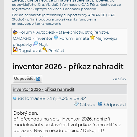
Zaregistrujte se nebo se přihlašte a zašlete váš příspěvek do
odpovídajícího fóra. Viz další informace o
CAD Fóru
. Nechcete se
registrovat? Zeptejte se v naší
Facebook poradně
.
Fórum nenahrazuje technický support firmy ARKANCE (CAD
Studio) - přímá podpora pro zákazníky funguje na
emea.support.arkance.world
Fórum
>
Autodesk - stavebnictví, strojírenství,
CAD/GIS
>
Inventor
Fórum Témata
Nejnovější
příspěvky
Najít
Registrovat
Přihlásit
inventor 2026 - příkaz nahradit
archiv
Odpovědět
inventor 2026 - příkaz nahradit
88Tomas88
24.říj.2025 v 08:32
Citace
Odpověď
Dobrý den,
při přechodu na verzi inventor 2026, není při
modelování v sestavě aktivní příkaz "nahradit" viz
obrázek. Nevíte někdo příčinu? Děkuji T.P.