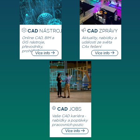
CAD
NÁSTROJE
CAD
ZPRÁVY
Online CAD, BIM a
Aktuality, nabídky a
GIS nástroje,
události ze světa
převodníky,
CAx řešení
prohlížeče
Více info
Více info
CAD
JOBS
Vaše CAD kariéra -
nabídky a poptávky
pracovních pozic
Více info