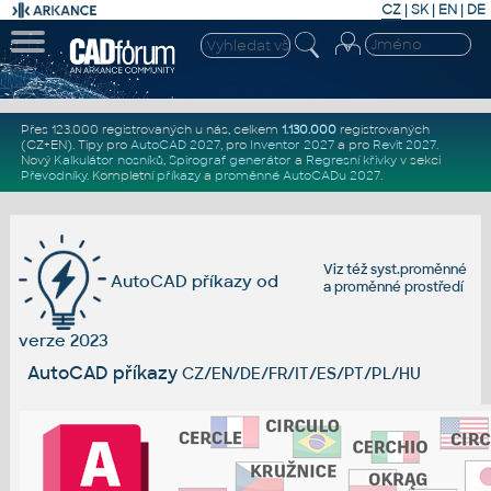
CZ
|
SK
|
EN
|
DE
Přes 123.000 registrovaných u nás, celkem
1.130.000
registrovaných
(CZ+EN)
. Tipy pro
AutoCAD 2027
, pro
Inventor 2027
a pro
Revit 2027
.
Nový
Kalkulátor nosníků
,
Spirograf generátor
a
Regresní křivky
v sekci
Převodníky
.
Kompletní
příkazy
a
proměnné AutoCADu 2027
.
Viz též
syst.proměnné
AutoCAD příkazy od
a
proměnné prostředí
verze 2023
AutoCAD příkazy
CZ/EN/DE/FR/IT/ES/PT/PL/HU