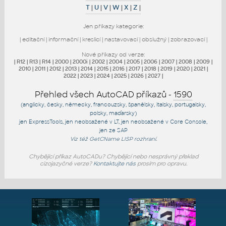
T
|
U
|
V
|
W
|
X
|
Z
|
Jen příkazy kategorie:
|
editační
|
informační
|
kreslicí
|
nastavovací
|
obslužný
|
zobrazovací
|
Nové příkazy od verze:
|
R12
|
R13
|
R14
|
2000
|
2000i
|
2002
|
2004
|
2005
|
2006
|
2007
|
2008
|
2009
|
2010
|
2011
|
2012
|
2013
|
2014
|
2015
|
2016
|
2017
|
2018
|
2019
|
2020
|
2021
|
2022
|
2023
|
2024
|
2025
|
2026
|
2027
|
Přehled všech AutoCAD příkazů -
1590
(anglicky, česky, německy, francouzsky, španělsky, italsky, portugalsky,
polsky, maďarsky)
jen
ExpressTools
, jen
neobsažené v LT
, jen
neobsažené v Core Console
,
jen
ze SAP
Viz též
GetCName
LISP rozhraní.
Chybějící příkaz AutoCADu? Chybějící nebo nesprávný překlad
cizojazyčné verze?
Kontaktujte nás
prosím pro opravu.