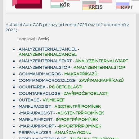
Aktuální AutoCAD příkazy od verze 2023 (viz též
proměnné z
2023
):
anglický
-
český
ANALYZEINTERNALCANCEL
-
ANALYZEINTERNALCANCEL
ANALYZEINTERNALSTART
-
ANALYZEINTERNALSTART
ANALYZEINTERNALSTOP
-
ANALYZEINTERNALSTOP
COMMANDMACROS
-
MAKRAPŘÍKAZŮ
COMMANDMACROSCLOSE
-
ZAVŘIMAKRAPŘÍKAZŮ
COUNTAREA
-
POČETOBLASTI
COUNTAREACLOSE
-
ZAVŘIPOČETOBLASTI
CUTBASE
-
VYJMISREF
MARKUPASSIST
-
ASISTENTPŘIPOMÍNEK
-MARKUPASSIST
-
-ASISTENTPŘIPOMÍNEK
MARKUPIMPORT
-
IMPORTPŘIPOMÍNEK
-MARKUPIMPORT
-
-IMPORTPŘIPOMÍNEK
PERFANALYZER
-
ANALÝZAVÝKONU