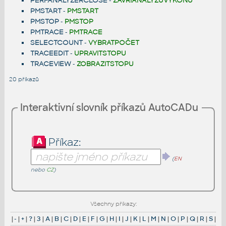
PERFANALYZERCLOSE
-
ZAVŘIANALÝZUVÝKONU
PMSTART
-
PMSTART
PMSTOP
-
PMSTOP
PMTRACE
-
PMTRACE
SELECTCOUNT
-
VYBRATPOČET
TRACEEDIT
-
UPRAVITSTOPU
TRACEVIEW
-
ZOBRAZITSTOPU
20 příkazů
Interaktivní slovník příkazů AutoCADu
Příkaz:
(
EN
nebo
CZ
)
Všechny příkazy:
|
-
|
+
|
?
|
3
|
A
|
B
|
C
|
D
|
E
|
F
|
G
|
H
|
I
|
J
|
K
|
L
|
M
|
N
|
O
|
P
|
Q
|
R
|
S
|