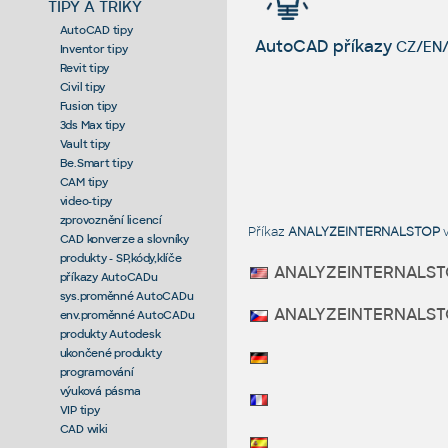
TIPY A TRIKY
AutoCAD tipy
AutoCAD příkazy
CZ/EN/
Inventor tipy
Revit tipy
Civil tipy
Fusion tipy
3ds Max tipy
Vault tipy
Be.Smart tipy
CAM tipy
video-tipy
zprovoznění licencí
Příkaz
ANALYZEINTERNALSTOP
v
CAD konverze a slovníky
produkty - SP,kódy,klíče
ANALYZEINTERNALS
příkazy AutoCADu
sys.proměnné AutoCADu
ANALYZEINTERNALS
env.proměnné AutoCADu
produkty Autodesk
ukončené produkty
programování
výuková pásma
VIP tipy
CAD wiki