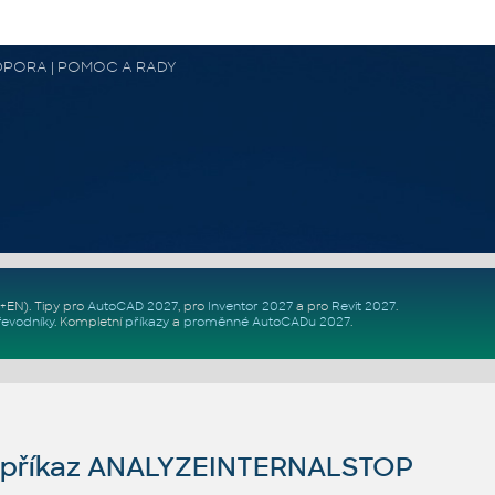
 PODPORA | POMOC A RADY
Z+EN)
. Tipy pro
AutoCAD 2027
, pro
Inventor 2027
a pro
Revit 2027
.
řevodníky
.
Kompletní
příkazy
a
proměnné AutoCADu 2027
.
příkaz ANALYZEINTERNALSTOP