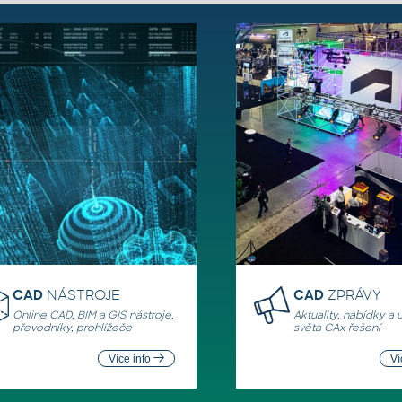
CAD
NÁSTROJE
CAD
ZPRÁVY
Online CAD, BIM a GIS nástroje,
Aktuality, nabídky a 
převodníky, prohlížeče
světa CAx řešení
Více info
Ví