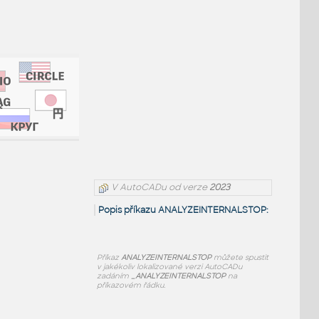
V AutoCADu od verze
2023
Popis příkazu ANALYZEINTERNALSTOP:
Příkaz
ANALYZEINTERNALSTOP
můžete spustit
v jakékoliv lokalizované verzi AutoCADu
zadáním
_ANALYZEINTERNALSTOP
na
příkazovém řádku.