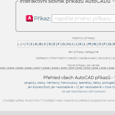
Interaktivní slovník příkazů AutoCADu
Příkaz:
Všechny příkazy:
|
-
|
+
|
?
|
3
|
A
|
B
|
C
|
D
|
E
|
F
|
G
|
H
|
I
|
J
|
K
|
L
|
M
|
N
|
O
|
P
|
Q
|
Jen příkazy kategorie:
|
editační
|
informační
|
kreslicí
|
nastavovací
|
obslužný
|
z
Nové příkazy od verze:
2002
|
2004
|
2005
|
2006
|
2007
|
2008
|
2009
|
2010
|
2011
|
2012
|
2013
|
2014
|
2015
|
2016
Přehled všech AutoCAD příkazů -
(anglicky, česky, německy, francouzsky, španělsky, italsky, portugal
jen
ExpressTools
, jen
neobsažené v LT
, jen
neobsažené v Core C
Viz též
GetCName
LISP rozhraní.
Chybějící příkaz AutoCADu? Chybějící nebo nesprávný překlad cizojazyčné verz