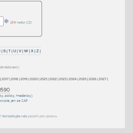
(
EN
nebo
CZ
)
R
|
S
|
T
|
U
|
V
|
W
|
X
|
Z
|
obrazovací
|
|
2017
|
2018
|
2019
|
2020
|
2021
|
2022
|
2023
|
2024
|
2025
|
2026
|
2027
|
1590
sky, polsky, maďarsky)
onsole
, jen
ze SAP
e?
Kontaktujte nás
prosím pro opravu.