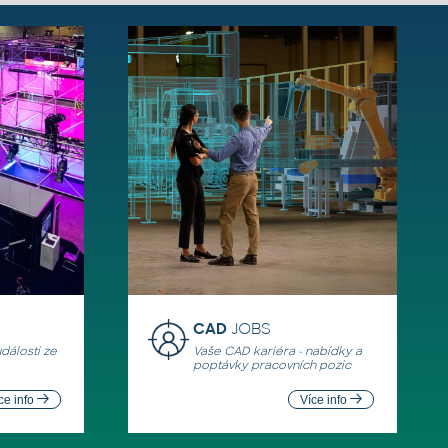
CAD
JOBS
události ze
Vaše CAD kariéra - nabídky a
poptávky pracovních pozic
ce info
Více info