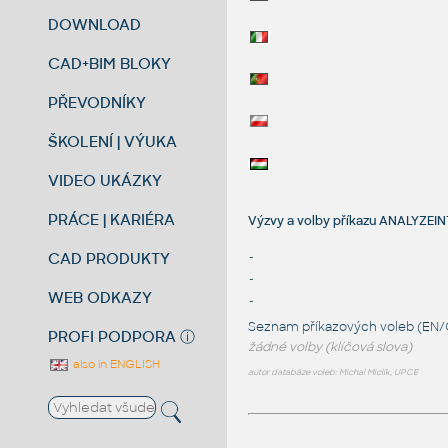
DOWNLOAD
CAD+BIM BLOKY
PŘEVODNÍKY
ŠKOLENÍ | VÝUKA
VIDEO UKÁZKY
PRÁCE | KARIÉRA
Výzvy a volby příkazu ANALYZE
CAD PRODUKTY
-
-
WEB ODKAZY
-
Seznam příkazových voleb (EN/
PROFI PODPORA
ⓘ
žádné volby (klíčová slova)
also in ENGLISH
autor databáze voleb: Michal Miclík, UPCE