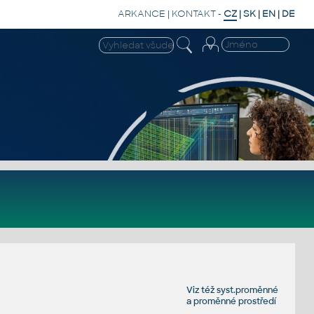
ARKANCE
|
KONTAKT
-
CZ
|
SK
|
EN
|
DE
Viz též
syst.proměnné
a
proměnné prostředí