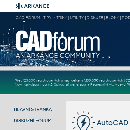
CAD FÓRUM - TIPY A TRIKY | UTILITY | DISKUZE | BLOKY |
Přes 123.000 registrovaných u nás, celkem
1.130.000
registrovaných (C
Nový
Kalkulátor nosníků
,
Spirograf generátor
a
Regresní křivky
v sekci
P
HLAVNÍ STRÁNKA
DISKUZNÍ FÓRUM
AutoCAD 