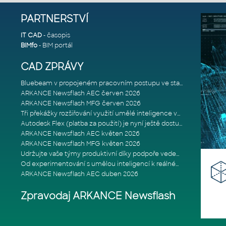
PARTNERSTVÍ
IT CAD
- časopis
BIMfo
- BIM portál
CAD ZPRÁVY
Bluebeam v propojeném pracovním postupu ve stavebnictví: Proč je int
ARKANCE Newsflash AEC červen 2026
ARKANCE Newsflash MFG červen 2026
Tři překážky rozšiřování využití umělé inteligence ve stavebním prům
Autodesk Flex (platba za použití) je nyní ještě dostupnější
ARKANCE Newsflash AEC květen 2026
ARKANCE Newsflash MFG květen 2026
Udržujte vaše týmy produktivní díky podpoře vedené odborníky
Od experimentování s umělou inteligencí k reálnému dopadu na podniká
ARKANCE Newsflash AEC duben 2026
Zpravodaj ARKANCE Newsflash