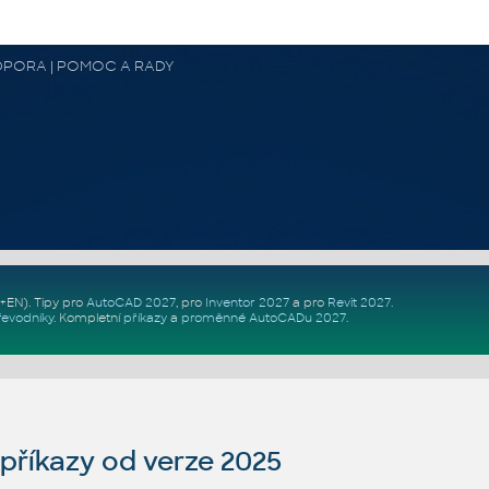
 PODPORA | POMOC A RADY
Z+EN)
. Tipy pro
AutoCAD 2027
, pro
Inventor 2027
a pro
Revit 2027
.
řevodníky
.
Kompletní
příkazy
a
proměnné AutoCADu 2027
.
říkazy od verze 2025