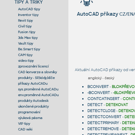
TIPY A TRIKY
AutoCAD tipy
AutoCAD příkazy
CZ/EN/
Inventor tipy
Revit tipy
Civil tipy
Fusion tipy
3ds Max tipy
Vault tipy
Be.Smart tipy
CAM tipy
video-tipy
zprovoznění licencí
Aktuální AutoCAD příkazy od ver
CAD konverze a slovníky
produkty - SP,kódy,klíče
anglický
-
český
příkazy AutoCADu
BCONVERT
-
BLOKPŘEVO
sys.proměnné AutoCADu
-BCONVERT
-
-BLOKPŘEV
env.proměnné AutoCADu
CONTCATINSERT
-
CONT
produkty Autodesk
DETECT
-
DETEKOVAT
ukončené produkty
DETECTCLOSE
-
DETEKOV
programování
DETECTCONVERT
-
DETE
výuková pásma
DETECTPRIMARY
-
DETEK
VIP tipy
DETECTREMOVE
-
DETEK
CAD wiki