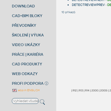
DETECTREVIEWNEXT
-
D
DETECTREVIEWPREV
-
D
DOWNLOAD
10 příkazů
CAD+BIM BLOKY
PŘEVODNÍKY
ŠKOLENÍ | VÝUKA
VIDEO UKÁZKY
PRÁCE | KARIÉRA
CAD PRODUKTY
WEB ODKAZY
PROFI PODPORA
ⓘ
also in ENGLISH
|
R12
|
R13
|
R14
|
2000
|
2000i
|