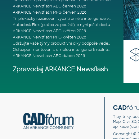
Bluebeam v propojeném pracovním postupu ve stavebnictví: Proč je int
ARKANCE Newsflash AEC červen 2026
ARKANCE Newsflash MFG červen 2026
Tři překážky rozšiřování využití umělé inteligence ve stavebním prům
Autodesk Flex (platba za použití) je nyní ještě dostupnější
ARKANCE Newsflash AEC květen 2026
ARKANCE Newsflash MFG květen 2026
Udržujte vaše týmy produktivní díky podpoře vedené odborníky
Od experimentování s umělou inteligencí k reálnému dopadu na podniká
ARKANCE Newsflash AEC duben 2026
Zpravodaj ARKANCE Newsflash
CAD
fór
Tipy, triky, p
Map, Civil 3D,
aplikace (co
Copyright © 