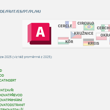
DE/FR/IT/ES/PT/PL/HU
ze 2025 (viz též
proměnné z 2025
):
D
OD
CATINSERT
ATZAVŘI
KOVATPŘEVOD
OVATPRIMÁRNÍ
OVATODSTRANIT