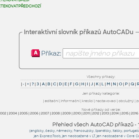
ETEKOVATDALŠÍ
ETEKOVATPŘEDCHOZÍ
Interaktivní slovník příkazů AutoCADu
Příkaz:
Všechny příkazy:
|
-
|
+
|
?
|
3
|
A
|
B
|
C
|
D
|
E
|
F
|
G
|
H
|
I
|
J
|
K
|
L
|
M
|
N
|
O
|
P
|
Q
|
Jen příkazy kategorie:
|
editační
|
informační
|
kreslicí
|
nastavovací
|
obslužný
|
z
Nové příkazy od verze:
2002
|
2004
|
2005
|
2006
|
2007
|
2008
|
2009
|
2010
|
2011
|
2012
|
2013
|
2014
|
2015
|
2016
Přehled všech AutoCAD příkazů -
(anglicky, česky, německy, francouzsky, španělsky, italsky, portugal
jen
ExpressTools
, jen
neobsažené v LT
, jen
neobsažené v Core C