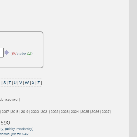
(
EN
nebo
CZ
)
R
|
S
|
T
|
U
|
V
|
W
|
X
|
Z
|
obrazovací
|
|
2017
|
2018
|
2019
|
2020
|
2021
|
2022
|
2023
|
2024
|
2025
|
2026
|
2027
|
1590
sky, polsky, maďarsky)
onsole
, jen
ze SAP