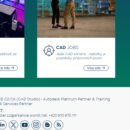
CAD
JOBS
události ze
Vaše CAD kariéra - nabídky a
poptávky pracovních pozic
ce info
Více info
E CZ/SK
(CAD Studio) - Autodesk Platinum Partner & Training
& Services Partner
T:
er.cz@arkance.world | tel. +420 910 970 111