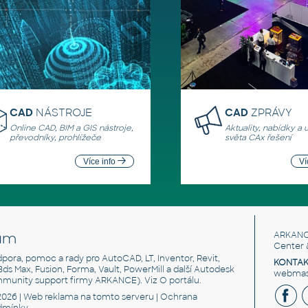
CAD
NÁSTROJE
CAD
ZPRÁVY
Online CAD, BIM a GIS nástroje,
Aktuality, nabídky a 
převodníky, prohlížeče
světa CAx řešení
Více info
Ví
um
ARKANC
Center 
odpora, pomoc a rady pro AutoCAD, LT, Inventor, Revit,
KONTAK
 3ds Max, Fusion, Forma, Vault, PowerMill a další Autodesk
webmast
mmunity support firmy ARKANCE). Viz
O portálu
.
2026 |
Web reklama
na tomto serveru |
Ochrana