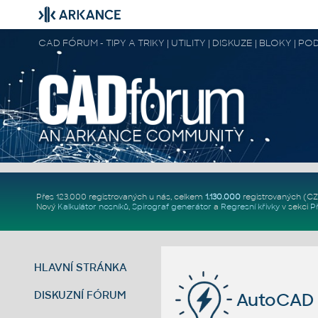
CAD FÓRUM - TIPY A TRIKY | UTILITY | DISKUZE | BLOKY |
Přes 123.000 registrovaných u nás, celkem
1.130.000
registrovaných (C
Nový
Kalkulátor nosníků
,
Spirograf generátor
a
Regresní křivky
v sekci
P
HLAVNÍ STRÁNKA
DISKUZNÍ FÓRUM
AutoCAD p