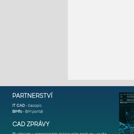
PARTNERSTVÍ
IT CAD
- časopis
BIMfo
- BIM portál
CAD ZPRÁVY