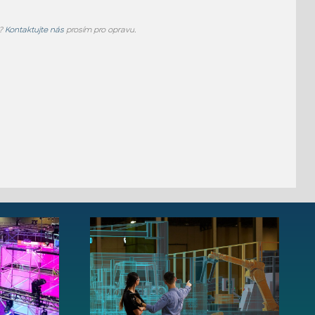
e?
Kontaktujte nás
prosím pro opravu.