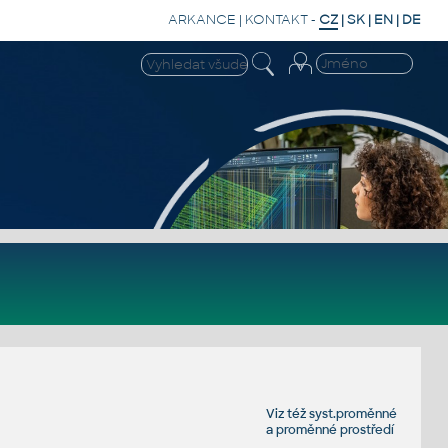
ARKANCE
|
KONTAKT
-
CZ
|
SK
|
EN
|
DE
Viz též
syst.proměnné
a
proměnné prostředí