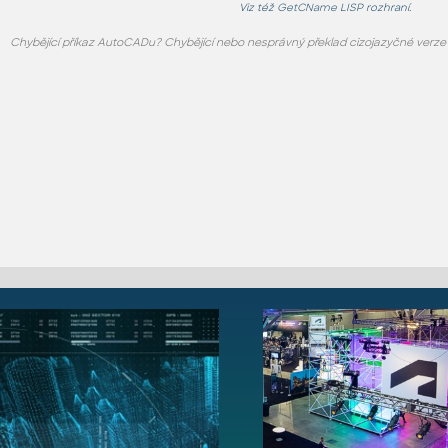
Viz též
GetCName
LISP rozhraní.
Chybějící příkaz AutoCADu? Chybějící nebo nesprávný překlad cizojazyčné verz