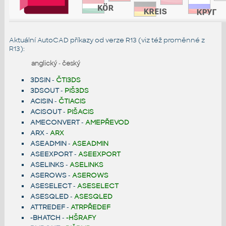
Aktuální AutoCAD příkazy od verze R13 (viz též
proměnné z
R13
):
anglický
-
český
3DSIN
-
ČTI3DS
3DSOUT
-
PIŠ3DS
ACISIN
-
ČTIACIS
ACISOUT
-
PIŠACIS
AMECONVERT
-
AMEPŘEVOD
ARX
-
ARX
ASEADMIN
-
ASEADMIN
ASEEXPORT
-
ASEEXPORT
ASELINKS
-
ASELINKS
ASEROWS
-
ASEROWS
ASESELECT
-
ASESELECT
ASESQLED
-
ASESQLED
ATTREDEF
-
ATRPŘEDEF
-BHATCH
-
-HŠRAFY