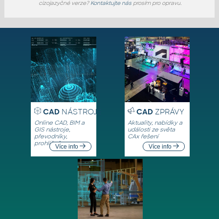
cizojazyčné verze?
Kontaktujte nás
prosím pro opravu.
CAD
NÁSTROJE
CAD
ZPRÁVY
Online CAD, BIM a
Aktuality, nabídky a
GIS nástroje,
události ze světa
převodníky,
CAx řešení
prohlížeče
Více info
Více info