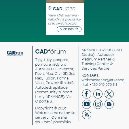
CAD
JOBS
Vaše CAD kariéra -
nabídky a poptávky
pracovních pozic
Více info
CAD
fórum
ARKANCE CZ/SK
(CAD
Studio) - Autodesk
Platinum Partner &
Tipy, triky, podpora,
Training Center &
pomoc a rady pro
Services Partner
AutoCAD, LT, Inventor,
Revit, Map, Civil 3D, 3ds
KONTAKT:
Max, Fusion, Forma,
webmaster.cz@arkance.w
Vault, PowerMill a další
| tel. +420 910 970 111
Autodesk aplikace
(community support
firmy ARKANCE). Viz
O portálu
.
Copyright © 2026 |
Web reklama
na tomto
serveru |
Ochrana
soukromí, podmínky