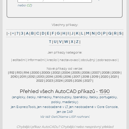
nebo
CZ
)
Všechny příkazy:
|
-
|
+
|
?
|
3
|
A
|
B
|
C
|
D
|
E
|
F
|
G
|
H
|
I
|
J
|
K
|
L
|
M
|
N
|
O
|
P
|
Q
|
R
|
S
|
T
|
U
|
V
|
W
|
X
|
Z
|
Jen příkazy kategorie:
|
editační
|
informační
|
kreslicí
|
nastavovací
|
obslužný
|
zobrazovací
|
Nové příkazy od verze:
|
R12
|
R13
|
R14
|
2000
|
2000i
|
2002
|
2004
|
2005
|
2006
|
2007
|
2008
|
2009
|
2010
|
2011
|
2012
|
2013
|
2014
|
2015
|
2016
|
2017
|
2018
|
2019
|
2020
|
2021
|
2022
|
2023
|
2024
|
2025
|
2026
|
2027
|
Přehled všech AutoCAD příkazů -
1590
(anglicky, česky, německy, francouzsky, španělsky, italsky, portugalsky,
polsky, maďarsky)
jen
ExpressTools
, jen
neobsažené v LT
, jen
neobsažené v Core Console
,
jen
ze SAP
Viz též
GetCName
LISP rozhraní.
Chybějící příkaz AutoCADu? Chybějící nebo nesprávný překlad