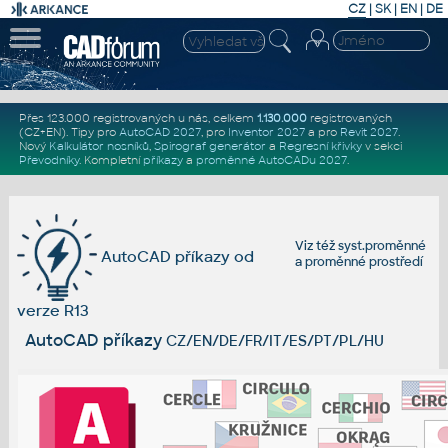
CZ
|
SK
|
EN
|
DE
Přes 123.000 registrovaných u nás, celkem
1.130.000
registrovaných
(CZ+EN)
. Tipy pro
AutoCAD 2027
, pro
Inventor 2027
a pro
Revit 2027
.
Nový
Kalkulátor nosníků
,
Spirograf generátor
a
Regresní křivky
v sekci
Převodníky
.
Kompletní
příkazy
a
proměnné AutoCADu 2027
.
Viz též
syst.proměnné
AutoCAD příkazy od
a
proměnné prostředí
verze R13
AutoCAD příkazy
CZ/EN/DE/FR/IT/ES/PT/PL/HU