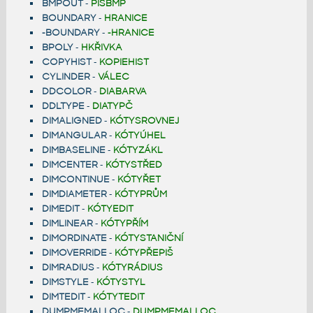
BMPOUT
-
PIŠBMP
BOUNDARY
-
HRANICE
-BOUNDARY
-
-HRANICE
BPOLY
-
HKŘIVKA
COPYHIST
-
KOPIEHIST
CYLINDER
-
VÁLEC
DDCOLOR
-
DIABARVA
DDLTYPE
-
DIATYPČ
DIMALIGNED
-
KÓTYSROVNEJ
DIMANGULAR
-
KÓTYÚHEL
DIMBASELINE
-
KÓTYZÁKL
DIMCENTER
-
KÓTYSTŘED
DIMCONTINUE
-
KÓTYŘET
DIMDIAMETER
-
KÓTYPRŮM
DIMEDIT
-
KÓTYEDIT
DIMLINEAR
-
KÓTYPŘÍM
DIMORDINATE
-
KÓTYSTANIČNÍ
DIMOVERRIDE
-
KÓTYPŘEPIŠ
DIMRADIUS
-
KÓTYRÁDIUS
DIMSTYLE
-
KÓTYSTYL
DIMTEDIT
-
KÓTYTEDIT
DUMPMEMALLOC
-
DUMPMEMALLOC