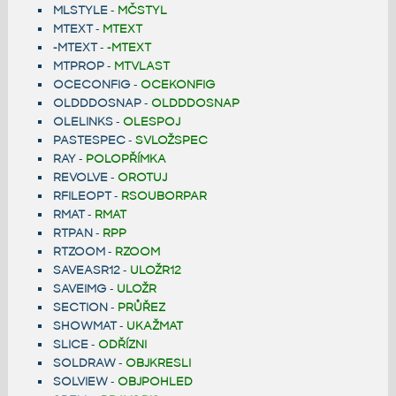
MLSTYLE
-
MČSTYL
MTEXT
-
MTEXT
-MTEXT
-
-MTEXT
MTPROP
-
MTVLAST
OCECONFIG
-
OCEKONFIG
OLDDDOSNAP
-
OLDDDOSNAP
OLELINKS
-
OLESPOJ
PASTESPEC
-
SVLOŽSPEC
RAY
-
POLOPŘÍMKA
REVOLVE
-
OROTUJ
RFILEOPT
-
RSOUBORPAR
RMAT
-
RMAT
RTPAN
-
RPP
RTZOOM
-
RZOOM
SAVEASR12
-
ULOŽR12
SAVEIMG
-
ULOŽR
SECTION
-
PRŮŘEZ
SHOWMAT
-
UKAŽMAT
SLICE
-
ODŘÍZNI
SOLDRAW
-
OBJKRESLI
SOLVIEW
-
OBJPOHLED