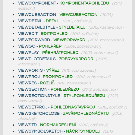
VIEWCOMPONENT
-
KOMPONENTAPOHLEDU
(2013,
editační)
VIEWCUBEACTION
-
VIEWCUBEACTION
(2009)
VIEWDETAIL
-
DETAIL
(2013, obslužný)
VIEWDETAILSTYLE
-
STYLDETAILU
(2013, nastavovací)
VIEWEDIT
-
EDITPOHLED
(2012, editační)
VIEWFORWARD
-
VIEWFORWARD
(2012, zobrazovací)
VIEWGO
-
POHLPŘEP
(2009, zobrazovací)
VIEWPLAY
-
PŘEHRÁTPOHLED
(2009, zobrazovací)
VIEWPLOTDETAILS
-
ZOBRVYKRPODR
(2005,
informační)
VIEWPORTS
-
VÝŘEZ
(R12, zobrazovací)
VIEWPROJ
-
PROMPOHLED
(2012, zobrazovací)
VIEWRES
-
ROZLIŠ
(R12, zobrazovací)
VIEWSECTION
-
POHLEDŘEZU
(2013, zobrazovací)
VIEWSECTIONSTYLE
-
STYLPOHLEDUŘEZU
(2013,
nastavovací)
VIEWSETPROJ
-
POHLEDNASTAVPROJ
(2012, obslužný)
VIEWSKETCHCLOSE
-
ZAVŘIPOHLEDNÁČRTU
(2013,
obslužný)
VIEWSTD
-
NORMAKRESLENÍ
(2012, obslužný)
VIEWSYMBOLSKETCH
-
NÁČRTSYMBOLU
(2013,