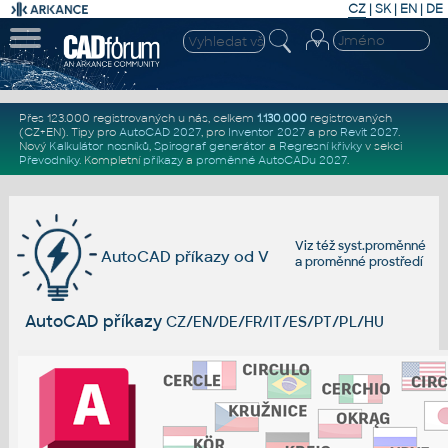
CZ
|
SK
|
EN
|
DE
Přes 123.000 registrovaných u nás, celkem
1.130.000
registrovaných
(CZ+EN)
. Tipy pro
AutoCAD 2027
, pro
Inventor 2027
a pro
Revit 2027
.
Nový
Kalkulátor nosníků
,
Spirograf generátor
a
Regresní křivky
v sekci
Převodníky
.
Kompletní
příkazy
a
proměnné AutoCADu 2027
.
Viz též
syst.proměnné
AutoCAD příkazy od V
a
proměnné prostředí
AutoCAD příkazy
CZ/EN/DE/FR/IT/ES/PT/PL/HU