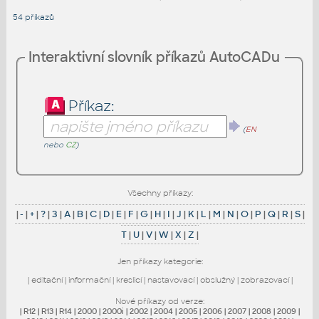
54 příkazů
Interaktivní slovník příkazů AutoCADu
Příkaz:
(
EN
nebo
CZ
)
Všechny příkazy:
|
-
|
+
|
?
|
3
|
A
|
B
|
C
|
D
|
E
|
F
|
G
|
H
|
I
|
J
|
K
|
L
|
M
|
N
|
O
|
P
|
Q
|
R
|
S
|
T
|
U
|
V
|
W
|
X
|
Z
|
Jen příkazy kategorie:
|
editační
|
informační
|
kreslicí
|
nastavovací
|
obslužný
|
zobrazovací
|
Nové příkazy od verze:
|
R12
|
R13
|
R14
|
2000
|
2000i
|
2002
|
2004
|
2005
|
2006
|
2007
|
2008
|
2009
|