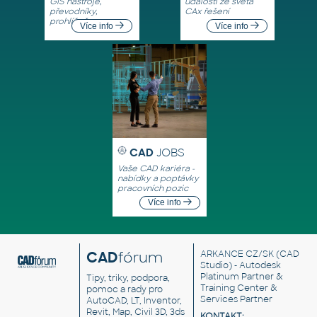
GIS nástroje,
události ze světa
převodníky,
CAx řešení
prohlížeče
Více info
Více info
CAD
JOBS
Vaše CAD kariéra -
nabídky a poptávky
pracovních pozic
Více info
CAD
fórum
ARKANCE CZ/SK
(CAD
Studio) - Autodesk
Platinum Partner &
Tipy, triky, podpora,
Training Center &
pomoc a rady pro
Services Partner
AutoCAD, LT, Inventor,
Revit, Map, Civil 3D, 3ds
KONTAKT: