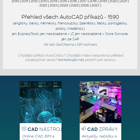
2010
|
2011
|
2012
|
2013
|
2014
|
2015
|
2016
|
2017
|
2018
|
2019
|
2020
|
2021
|
2022
|
2023
|
2024
|
2025
|
2026
|
2027
|
Přehled všech AutoCAD příkazů -
1590
(anglicky, česky, německy, francouzsky, španělsky, italsky, portugalsky,
polsky, maďarsky)
jen
ExpressTools
, jen
neobsažené v LT
, jen
neobsažené v Core Console
,
jen
ze SAP
Viz též
GetCName
LISP rozhraní.
Chybějící příkaz AutoCADu? Chybějící nebo nesprávný překlad
cizojazyčné verze?
Kontaktujte nás
prosím pro opravu.
CAD
NÁSTROJE
CAD
ZPRÁVY
Online CAD, BIM a
Aktuality, nabídky a