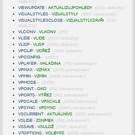
obslužný)
VIEWUPDATE
-
AKTUALIZUJPOHLEDY
(2012, obslužný)
VISUALSTYLES
-
VIZUALSTYLY
(2007, nastavovací)
VISUALSTYLESCLOSE
-
VIZUALSTYLYZAVŘI
(2007,
obslužný)
VLCONV
-
VLKONV
(R13)
VLIDE
-
VLIDE
(2000, obslužný)
VLISP
-
VLISP
(2000, obslužný)
VPCLIP
-
VOŘEŽ
(2000, editační)
VPCONFIG
-
(2000)
VPLAYER
-
VHLADINA
(R12, nastavovací)
VPMAX
-
VZMAX
(2005, zobrazovací)
VPMIN
-
VZMIN
(2005, zobrazovací)
VPMODE
-
(2000)
VPOINT
-
OKO
(R12, zobrazovací)
VPORTS
-
VÝŘEZ
(R12, zobrazovací)
VPSCALE
-
VPSCALE
(2004, informační)
VPSYNC
-
VPSYNC
(2004, zobrazovací)
VSCURRENT
-
AKTUÁLNÍVS
(2007, zobrazovací)
VSLIDE
-
ZSNÍMEK
(R12, zobrazovací)
VSSAVE
-
VSULOŽ
(2007, obslužný)
VTOPTIONS
-
VOLBYPZ
(2006, nastavovací)