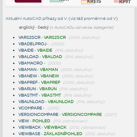
Aktuální AutoCAD příkazy od V: (viz též
proměnné od V
)
anglický
-
český
(v AutoCADu od verze, kategorie)
VARS2SCR
-
VARS2SCR
(2004, obslužný)
VBADELPROJ
-
(2000)
VBAIDE
-
VBAIDE
(R14, obslužný)
VBALOAD
-
VBALOAD
(R14, obslužný)
VBAMACRO
-
(2000)
VBAMAN
-
VBAMAN
(2000, obslužný)
VBANEW
-
VBANEW
(2000, obslužný)
VBAPREF
-
VBAPREF
(2000, obslužný)
VBARUN
-
VBARUN
(R14, obslužný)
VBASTMT
-
VBASTMT
(R14, obslužný)
VBAUNLOAD
-
VBAUNLOAD
(R14, obslužný)
VCOMPARE
-
(2015)
VERSIONCOMPARE
-
VERSIONCOMPARE
(2027)
VIEW
-
POHLED
(R12, zobrazovací)
VIEWBACK
-
VIEWBACK
(2012, zobrazovací)
VIEWBASE
-
ZÁKLADNÍPOHLED
(2012, obslužný)