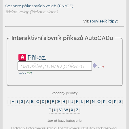
Seznam příkazových voleb (EN/CZ):
žádné volby (klíčová slova)
Viz
související tipy
:
Interaktivní slovník příkazů AutoCADu
Příkaz:
(
EN
nebo
CZ
)
Všechny příkazy:
|
-
|
+
|
?
|
3
|
A
|
B
|
C
|
D
|
E
|
F
|
G
|
H
|
I
|
J
|
K
|
L
|
M
|
N
|
O
|
P
|
Q
|
R
|
S
|
T
|
U
|
V
|
W
|
X
|
Z
|
Jen příkazy kategorie:
|
editační
|
informační
|
kreslicí
|
nastavovací
|
obslužný
|
zobrazovací
|