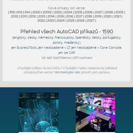
Nové příkazy od verze:
|
R12
|
R13
|
R14
|
2000
|
2000i
|
2002
|
2004
|
2005
|
2006
|
2007
|
2008
|
2009
|
2010
|
2011
|
2012
|
2013
|
2014
|
2015
|
2016
|
2017
|
2018
|
2019
|
2020
|
2021
|
2022
|
2023
|
2024
|
2025
|
2026
|
2027
|
Přehled všech AutoCAD příkazů -
1590
(anglicky, česky, německy, francouzsky, španělsky, italsky, portugalsky,
polsky, maďarsky)
jen
ExpressTools
, jen
neobsažené v LT
, jen
neobsažené v Core Console
,
jen
ze SAP
Viz též
GetCName
LISP rozhraní.
Chybějící příkaz AutoCADu? Chybějící nebo nesprávný překlad
cizojazyčné verze?
Kontaktujte nás
prosím pro opravu.