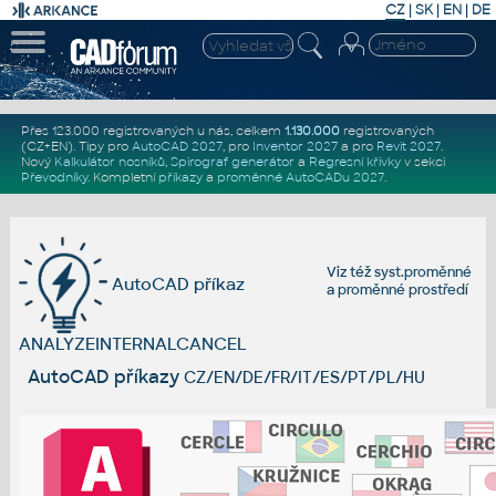
CZ
|
SK
|
EN
|
DE
Přes 123.000 registrovaných u nás, celkem
1.130.000
registrovaných
(CZ+EN)
. Tipy pro
AutoCAD 2027
, pro
Inventor 2027
a pro
Revit 2027
.
Nový
Kalkulátor nosníků
,
Spirograf generátor
a
Regresní křivky
v sekci
Převodníky
.
Kompletní
příkazy
a
proměnné AutoCADu 2027
.
Viz též
syst.proměnné
AutoCAD příkaz
a
proměnné prostředí
ANALYZEINTERNALCANCEL
AutoCAD příkazy
CZ/EN/DE/FR/IT/ES/PT/PL/HU