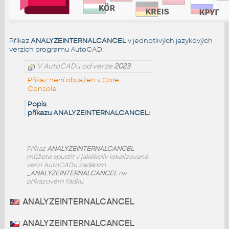
Příkaz
ANALYZEINTERNALCANCEL
v jednotlivých jazykových
verzích programu AutoCAD:
V AutoCADu od verze
2023
Příkaz není obsažen v Core
Console
Popis
příkazu ANALYZEINTERNALCANCEL:
Příkaz
ANALYZEINTERNALCANCEL
můžete spustit v jakékoliv lokalizované
verzi AutoCADu zadáním
_ANALYZEINTERNALCANCEL
na
příkazovém řádku.
ANALYZEINTERNALCANCEL
ANALYZEINTERNALCANCEL