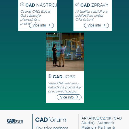
CAD
NÁSTROJE
CAD
ZPRÁVY
Online CAD, BIM a
Aktuality, nabídky a
GIS nástroje,
události ze světa
převodníky,
CAx řešení
prohlížeče
Více info
Více info
CAD
JOBS
Vaše CAD kariéra -
nabídky a poptávky
pracovních pozic
Více info
CAD
fórum
ARKANCE CZ/SK
(CAD
Studio) - Autodesk
Platinum Partner &
Tipy, triky, podpora,