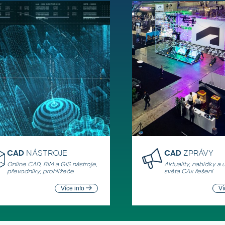
CAD
NÁSTROJE
CAD
ZPRÁVY
Online CAD, BIM a GIS nástroje,
Aktuality, nabídky a 
převodníky, prohlížeče
světa CAx řešení
Více info
Ví