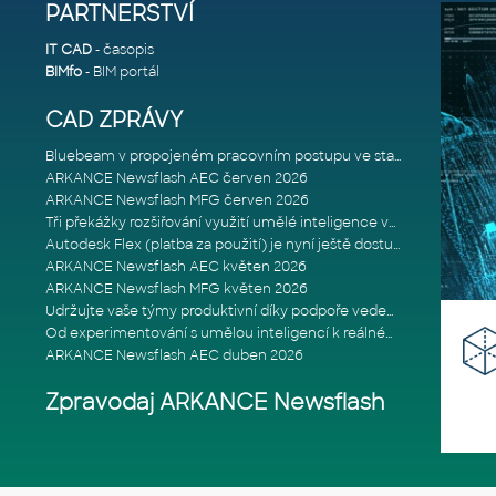
PARTNERSTVÍ
IT CAD
- časopis
BIMfo
- BIM portál
CAD ZPRÁVY
Bluebeam v propojeném pracovním postupu ve stavebnictví: Proč je int
ARKANCE Newsflash AEC červen 2026
ARKANCE Newsflash MFG červen 2026
Tři překážky rozšiřování využití umělé inteligence ve stavebním prům
Autodesk Flex (platba za použití) je nyní ještě dostupnější
ARKANCE Newsflash AEC květen 2026
ARKANCE Newsflash MFG květen 2026
Udržujte vaše týmy produktivní díky podpoře vedené odborníky
Od experimentování s umělou inteligencí k reálnému dopadu na podniká
ARKANCE Newsflash AEC duben 2026
Zpravodaj ARKANCE Newsflash