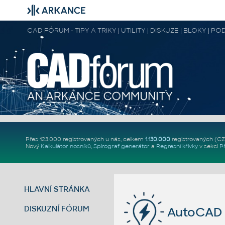
CAD FÓRUM - TIPY A TRIKY | UTILITY | DISKUZE | BLOKY |
Přes 123.000 registrovaných u nás, celkem
1.130.000
registrovaných (C
Nový
Kalkulátor nosníků
,
Spirograf generátor
a
Regresní křivky
v sekci
P
HLAVNÍ STRÁNKA
DISKUZNÍ FÓRUM
AutoCAD p