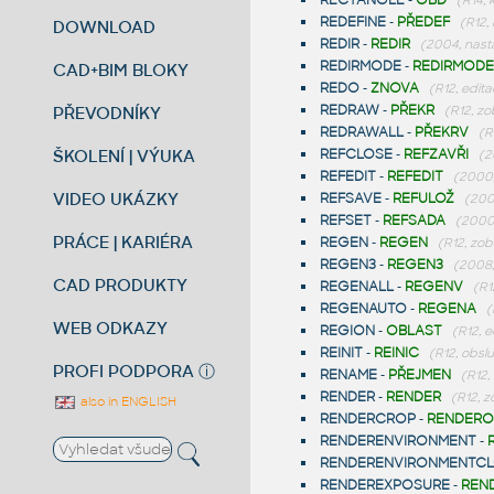
RECTANGLE
-
OBD
(R14, k
REDEFINE
-
PŘEDEF
(R12,
DOWNLOAD
REDIR
-
REDIR
(2004, nast
REDIRMODE
-
REDIRMODE
CAD+BIM BLOKY
REDO
-
ZNOVA
(R12, edita
REDRAW
-
PŘEKR
PŘEVODNÍKY
(R12, z
REDRAWALL
-
PŘEKRV
(R
ŠKOLENÍ | VÝUKA
REFCLOSE
-
REFZAVŘI
(2
REFEDIT
-
REFEDIT
(2000,
VIDEO UKÁZKY
REFSAVE
-
REFULOŽ
(20
REFSET
-
REFSADA
(2000,
PRÁCE | KARIÉRA
REGEN
-
REGEN
(R12, zob
REGEN3
-
REGEN3
(2008,
CAD PRODUKTY
REGENALL
-
REGENV
(R1
REGENAUTO
-
REGENA
(
WEB ODKAZY
REGION
-
OBLAST
(R12, e
REINIT
-
REINIC
(R12, obsl
PROFI PODPORA
ⓘ
RENAME
-
PŘEJMEN
(R12,
RENDER
-
RENDER
(R12, 
also in ENGLISH
RENDERCROP
-
RENDERO
RENDERENVIRONMENT
-
RENDERENVIRONMENTC
RENDEREXPOSURE
-
REN