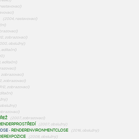
reslicí)
 nastavovací)
avovací)
(2004, nastavovací)
ční)
obrazovací)
12, zobrazovací)
000, obslužný)
 editační)
00)
 editační)
razovací)
 zobrazovací)
2, zobrazovací)
R12, zobrazovací)
ditační)
užný)
 obslužný)
zobrazovací)
ŘEŽ
(2007, zobrazovací)
RENDERPROSTŘEDÍ
(2007, obslužný)
LOSE
-
RENDERENVIRONMENTCLOSE
(2016, obslužný)
DEREXPOZICE
(2008, obslužný)