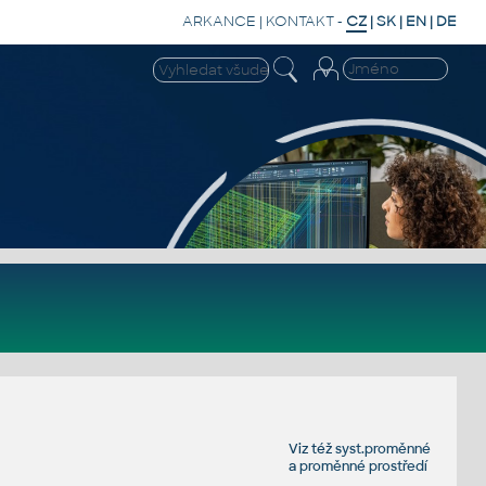
ARKANCE
|
KONTAKT
-
CZ
|
SK
|
EN
|
DE
Viz též
syst.proměnné
a
proměnné prostředí