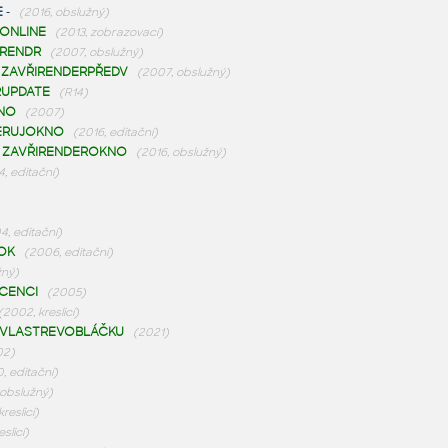
E
-
(2016, obslužný)
ONLINE
(2013, zobrazovací)
RENDR
(2007, obslužný)
-
ZAVŘIRENDERPŘEDV
(2007, obslužný)
RUPDATE
(R14)
NO
(2007)
ERUJOKNO
(2016, editační)
-
ZAVŘIRENDEROKNO
(2016, obslužný)
4, editační)
4, editační)
OK
(2006, editační)
žný)
ICENCI
(2005)
(2002, kreslicí)
VLASTREVOBLÁČKU
(2021)
02)
, editační)
obslužný)
kreslicí)
eslicí)