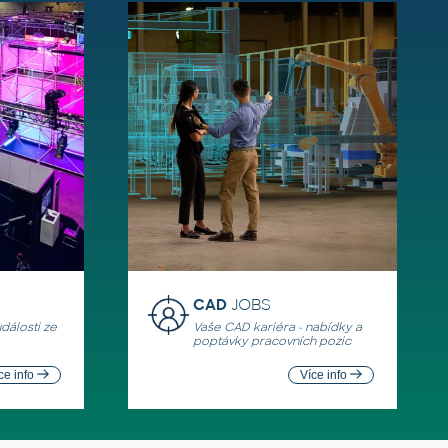
CAD
JOBS
události ze
Vaše CAD kariéra - nabídky a
poptávky pracovních pozic
ce info
Více info