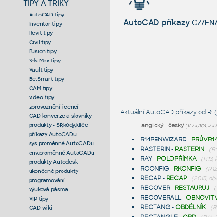
TIPY A TRIKY
AutoCAD tipy
AutoCAD příkazy
CZ/EN/
Inventor tipy
Revit tipy
Civil tipy
Fusion tipy
3ds Max tipy
Vault tipy
Be.Smart tipy
CAM tipy
video-tipy
zprovoznění licencí
Aktuální AutoCAD příkazy od R: (
CAD konverze a slovníky
produkty - SP,kódy,klíče
anglický
-
český
(v AutoCADu
příkazy AutoCADu
R14PENWIZARD
-
PRŮVR1
sys.proměnné AutoCADu
RASTERIN
-
RASTERIN
(R
env.proměnné AutoCADu
RAY
-
POLOPŘÍMKA
(R13, k
produkty Autodesk
RCONFIG
-
RKONFIG
(R12
ukončené produkty
RECAP
-
RECAP
(2015, ob
programování
RECOVER
-
RESTAURUJ
(
výuková pásma
RECOVERALL
-
OBNOVIT
VIP tipy
RECTANG
-
OBDÉLNÍK
(R1
CAD wiki