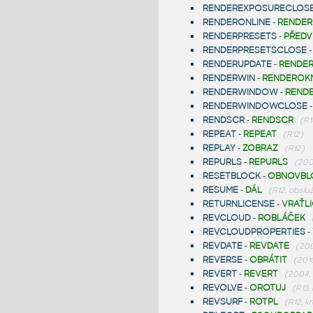
RENDEREXPOSURECLOS
RENDERONLINE
-
RENDER
RENDERPRESETS
-
PŘEDV
RENDERPRESETSCLOSE
RENDERUPDATE
-
RENDE
RENDERWIN
-
RENDEROK
RENDERWINDOW
-
REND
RENDERWINDOWCLOSE
RENDSCR
-
RENDSCR
(R1
REPEAT
-
REPEAT
(R12)
REPLAY
-
ZOBRAZ
(R12)
REPURLS
-
REPURLS
(200
RESETBLOCK
-
OBNOVBL
RESUME
-
DÁL
(R12, obslu
RETURNLICENSE
-
VRAŤL
REVCLOUD
-
ROBLÁČEK
REVCLOUDPROPERTIES
-
REVDATE
-
REVDATE
(20
REVERSE
-
OBRÁTIT
(2010
REVERT
-
REVERT
(2004, 
REVOLVE
-
OROTUJ
(R13, 
REVSURF
-
ROTPL
(R12, kr