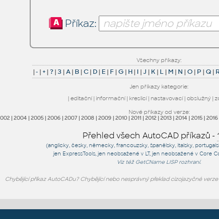
Příkaz:
Všechny příkazy:
|
-
|
+
|
?
|
3
|
A
|
B
|
C
|
D
|
E
|
F
|
G
|
H
|
I
|
J
|
K
|
L
|
M
|
N
|
O
|
P
|
Q
|
Jen příkazy kategorie:
|
editační
|
informační
|
kreslicí
|
nastavovací
|
obslužný
|
z
Nové příkazy od verze:
2002
|
2004
|
2005
|
2006
|
2007
|
2008
|
2009
|
2010
|
2011
|
2012
|
2013
|
2014
|
2015
|
2016
Přehled všech AutoCAD příkazů -
(anglicky, česky, německy, francouzsky, španělsky, italsky, portugal
jen
ExpressTools
, jen
neobsažené v LT
, jen
neobsažené v Core C
Viz též
GetCName
LISP rozhraní.
Chybějící příkaz AutoCADu? Chybějící nebo nesprávný překlad cizojazyčné verz