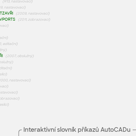
(R13, nastavovací)
9, nastavovací)
TZAVŘI
(2009, nastavovací)
NVPORTS
(2011, zobrazovací)
ovací)
ační)
2, editační)
žný)
ŘI
(2007, obslužný)
bslužný)
itační)
licí)
2000, nastavovací)
vací)
stavovací)
zobrazovací)
eslicí)
Interaktivní slovník příkazů AutoCADu