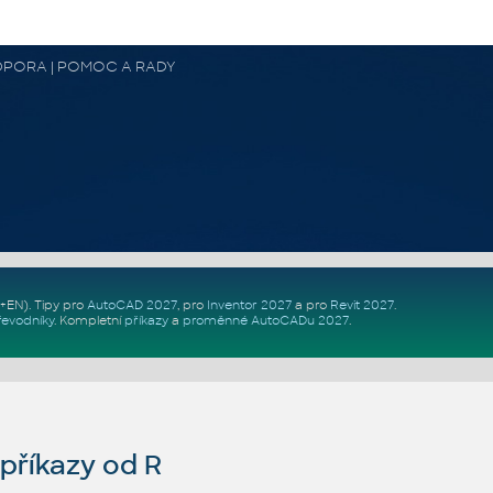
 PODPORA | POMOC A RADY
Z+EN)
. Tipy pro
AutoCAD 2027
, pro
Inventor 2027
a pro
Revit 2027
.
řevodníky
.
Kompletní
příkazy
a
proměnné AutoCADu 2027
.
říkazy od R