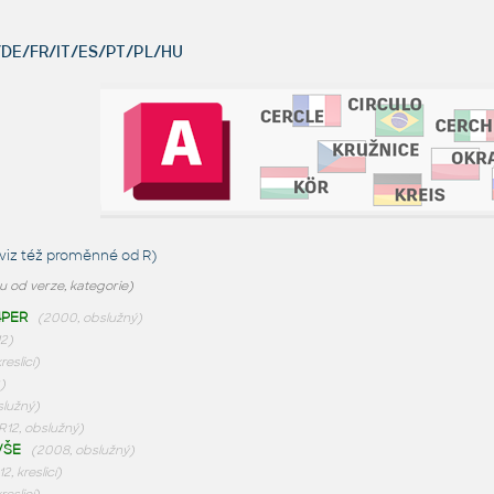
DE/FR/IT/ES/PT/PL/HU
viz též
proměnné od R
)
 od verze, kategorie)
4PER
(2000, obslužný)
12)
reslicí)
)
služný)
R12, obslužný)
VŠE
(2008, obslužný)
2, kreslicí)