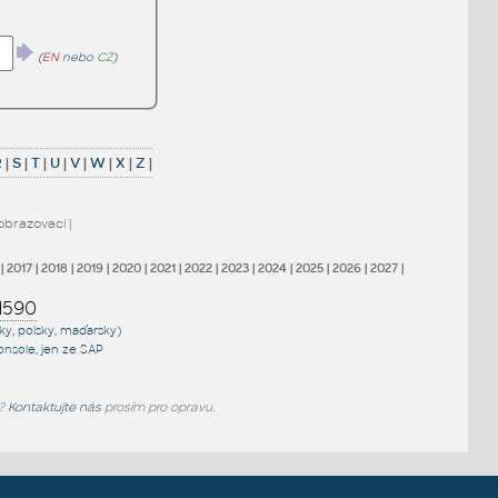
(
EN
nebo
CZ
)
R
|
S
|
T
|
U
|
V
|
W
|
X
|
Z
|
obrazovací
|
|
2017
|
2018
|
2019
|
2020
|
2021
|
2022
|
2023
|
2024
|
2025
|
2026
|
2027
|
1590
sky, polsky, maďarsky)
onsole
, jen
ze SAP
e?
Kontaktujte nás
prosím pro opravu.