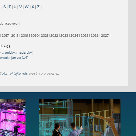
R
|
S
|
T
|
U
|
V
|
W
|
X
|
Z
|
obrazovací
|
|
2017
|
2018
|
2019
|
2020
|
2021
|
2022
|
2023
|
2024
|
2025
|
2026
|
2027
|
1590
sky, polsky, maďarsky)
onsole
, jen
ze SAP
e?
Kontaktujte nás
prosím pro opravu.