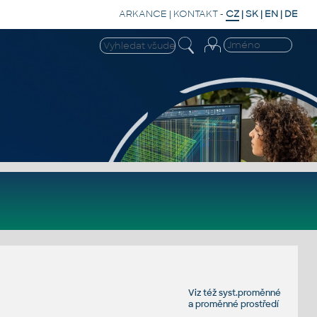
ARKANCE
|
KONTAKT
-
CZ
|
SK
|
EN
|
DE
Viz též
syst.proměnné
a
proměnné prostředí