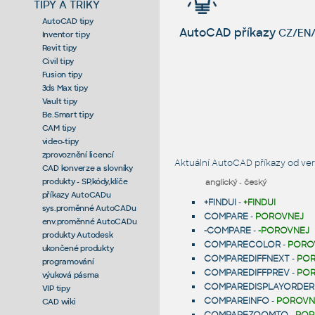
TIPY A TRIKY
AutoCAD tipy
AutoCAD příkazy
CZ/EN/
Inventor tipy
Revit tipy
Civil tipy
Fusion tipy
3ds Max tipy
Vault tipy
Be.Smart tipy
CAM tipy
video-tipy
zprovoznění licencí
Aktuální AutoCAD příkazy od ver
CAD konverze a slovníky
produkty - SP,kódy,klíče
anglický
-
český
příkazy AutoCADu
+FINDUI
-
+FINDUI
sys.proměnné AutoCADu
COMPARE
-
POROVNEJ
env.proměnné AutoCADu
-COMPARE
-
-POROVNEJ
produkty Autodesk
COMPARECOLOR
-
PORO
ukončené produkty
COMPAREDIFFNEXT
-
POR
programování
COMPAREDIFFPREV
-
POR
výuková pásma
COMPAREDISPLAYORDER
VIP tipy
COMPAREINFO
-
POROVN
CAD wiki