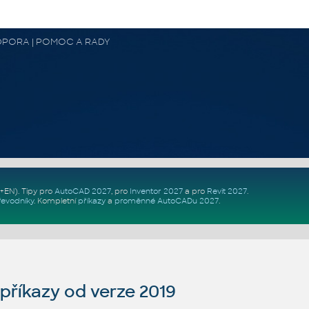
 PODPORA | POMOC A RADY
Z+EN)
. Tipy pro
AutoCAD 2027
, pro
Inventor 2027
a pro
Revit 2027
.
řevodníky
.
Kompletní
příkazy
a
proměnné AutoCADu 2027
.
říkazy od verze 2019