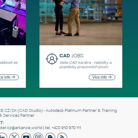
CAD
JOBS
události ze
Vaše CAD kariéra - nabídky a
poptávky pracovních pozic
ce info
Více info
E CZ/SK
(CAD Studio) - Autodesk Platinum Partner & Training
& Services Partner
T:
er.cz@arkance.world | tel. +420 910 970 111