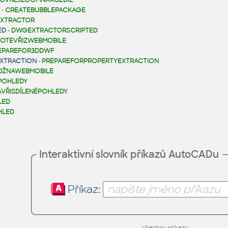
OVNEJZOOMNAROZDÍL
-
CREATEBUBBLEPACKAGE
XTRACTOR
ED
-
DWGEXTRACTORSCRIPTED
OTEVŘIZWEBMOBILE
EPAREFOR3DDWF
XTRACTION
-
PREPAREFORPROPERTYEXTRACTION
OŽNAWEBMOBILE
POHLEDY
AVŘISDÍLENÉPOHLEDY
LED
HLED
Interaktivní slovník příkazů AutoCADu
Příkaz:
Všechny příkazy: