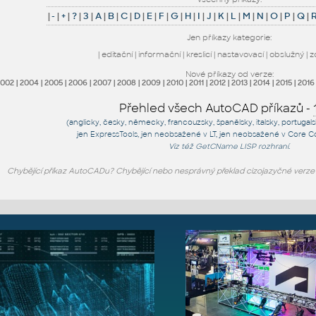
|
-
|
+
|
?
|
3
|
A
|
B
|
C
|
D
|
E
|
F
|
G
|
H
|
I
|
J
|
K
|
L
|
M
|
N
|
O
|
P
|
Q
|
Jen příkazy kategorie:
|
editační
|
informační
|
kreslicí
|
nastavovací
|
obslužný
|
z
Nové příkazy od verze:
2002
|
2004
|
2005
|
2006
|
2007
|
2008
|
2009
|
2010
|
2011
|
2012
|
2013
|
2014
|
2015
|
2016
Přehled všech AutoCAD příkazů -
(anglicky, česky, německy, francouzsky, španělsky, italsky, portugal
jen
ExpressTools
, jen
neobsažené v LT
, jen
neobsažené v Core C
Viz též
GetCName
LISP rozhraní.
Chybějící příkaz AutoCADu? Chybějící nebo nesprávný překlad cizojazyčné verz