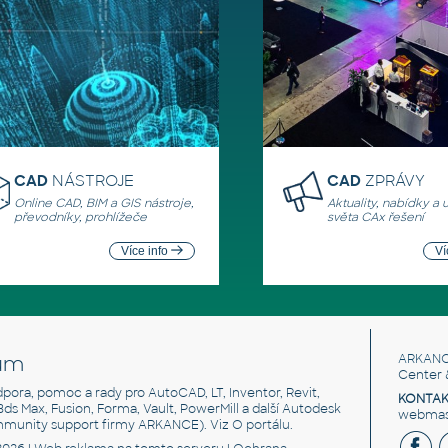
CAD
NÁSTROJE
CAD
ZPRÁVY
Online CAD, BIM a GIS nástroje,
Aktuality, nabídky a 
převodníky, prohlížeče
světa CAx řešení
Více info
Ví
um
ARKANC
Center 
odpora, pomoc a rady pro AutoCAD, LT, Inventor, Revit,
KONTAK
 3ds Max, Fusion, Forma, Vault, PowerMill a další Autodesk
webmast
mmunity support firmy ARKANCE). Viz
O portálu
.