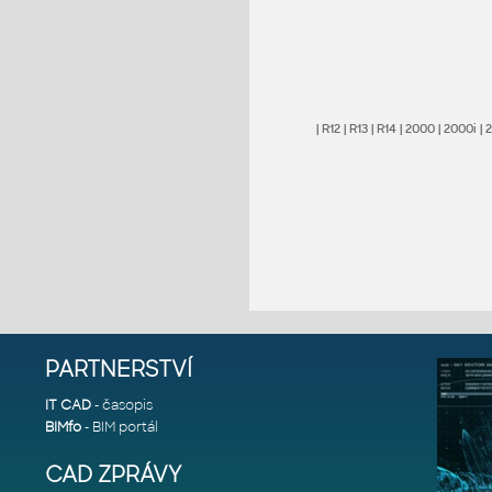
|
R12
|
R13
|
R14
|
2000
|
2000i
|
PARTNERSTVÍ
IT CAD
- časopis
BIMfo
- BIM portál
CAD ZPRÁVY