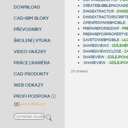
COMPAREZOOMTO
-
POR
CREATEBUBBLEPACKAGE
DOWNLOAD
DWGEXTRACTOR
-
DWGE
DWGEXTRACTORSCRIPT
CAD+BIM BLOKY
OPENFROMWEBMOBILE
-
PREPAREFOR3DDWF
-
PR
PŘEVODNÍKY
PREPAREFORPROPERTYE
ŠKOLENÍ | VÝUKA
SAVETOWEBMOBILE
-
UL
SHAREDVIEWS
-
SDÍLENÉ
VIDEO UKÁZKY
SHAREDVIEWSCLOSE
-
Z
SHAREVIEW
-
SDÍLEJPOH
PRÁCE | KARIÉRA
-SHAREVIEW
-
-SDÍLEJPO
20 příkazů
CAD PRODUKTY
WEB ODKAZY
PROFI PODPORA
ⓘ
also in ENGLISH