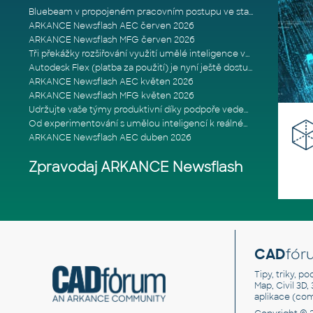
Bluebeam v propojeném pracovním postupu ve stavebnictví: Proč je int
ARKANCE Newsflash AEC červen 2026
ARKANCE Newsflash MFG červen 2026
Tři překážky rozšiřování využití umělé inteligence ve stavebním prům
Autodesk Flex (platba za použití) je nyní ještě dostupnější
ARKANCE Newsflash AEC květen 2026
ARKANCE Newsflash MFG květen 2026
Udržujte vaše týmy produktivní díky podpoře vedené odborníky
Od experimentování s umělou inteligencí k reálnému dopadu na podniká
ARKANCE Newsflash AEC duben 2026
Zpravodaj ARKANCE Newsflash
CAD
fór
Tipy, triky, p
Map, Civil 3D,
aplikace (co