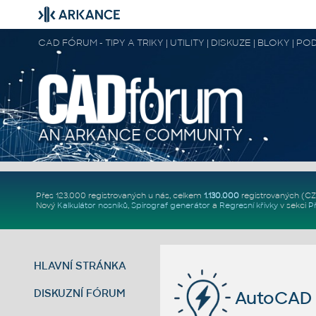
CAD FÓRUM - TIPY A TRIKY | UTILITY | DISKUZE | BLOKY |
Přes 123.000 registrovaných u nás, celkem
1.130.000
registrovaných (C
Nový
Kalkulátor nosníků
,
Spirograf generátor
a
Regresní křivky
v sekci
P
HLAVNÍ STRÁNKA
DISKUZNÍ FÓRUM
AutoCAD p