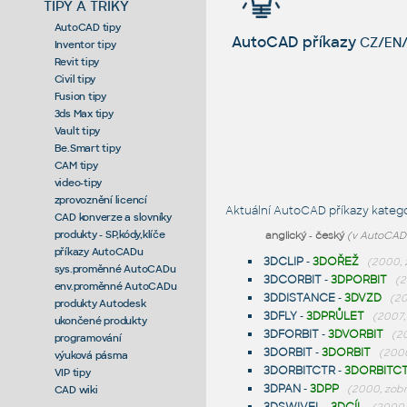
TIPY A TRIKY
AutoCAD tipy
AutoCAD příkazy
CZ/EN/
Inventor tipy
Revit tipy
Civil tipy
Fusion tipy
3ds Max tipy
Vault tipy
Be.Smart tipy
CAM tipy
video-tipy
zprovoznění licencí
Aktuální AutoCAD příkazy kateg
CAD konverze a slovníky
produkty - SP,kódy,klíče
anglický
-
český
(v AutoCADu
příkazy AutoCADu
3DCLIP
-
3DOŘEŽ
(2000, 
sys.proměnné AutoCADu
3DCORBIT
-
3DPORBIT
(2
env.proměnné AutoCADu
3DDISTANCE
-
3DVZD
(20
produkty Autodesk
3DFLY
-
3DPRŮLET
(2007,
ukončené produkty
3DFORBIT
-
3DVORBIT
(2
programování
3DORBIT
-
3DORBIT
(2000
výuková pásma
3DORBITCTR
-
3DORBITC
VIP tipy
3DPAN
-
3DPP
(2000, zobr
CAD wiki