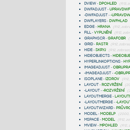
DVIEW
-
DPOHLED
(R13, 
DWFADJUST
-
UPRAVDWF
-DWFADJUST
-
-UPRAVDW
DWFLAYERS
-
DWFHLAD
EDGE
-
HRANA
(R12, zobr
FILL
-
VYPLNĚNÍ
(R12, zob
GRAPHSCR
-
GRAFOBR
(
GRID
-
RASTR
(R12, zobra
HIDE
-
SKRYJ
(R12, zobrazo
HIDEOBJECTS
-
HIDEOBJ
HYPERLINKOPTIONS
-
HY
IMAGEADJUST
-
OBRUPR
-IMAGEADJUST
-
-OBRUP
ISOPLANE
-
IZOROV
(R12
LAYOUT
-
ROZVRŽENÍ
(20
-LAYOUT
-
-ROZVRŽENÍ
(
LAYOUTMERGE
-
LAYOUT
-LAYOUTMERGE
-
-LAYO
LAYOUTWIZARD
-
PRŮVR
MODEL
-
MODELP
(2000,
MSPACE
-
MODEL
(R12, z
MVIEW
-
MPOHLED
(R12, 