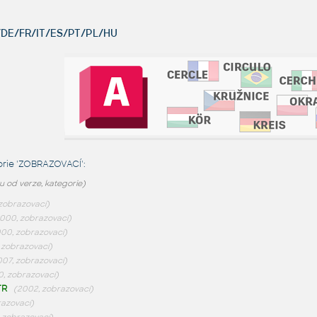
DE/FR/IT/ES/PT/PL/HU
orie 'ZOBRAZOVACÍ':
 od verze, kategorie)
zobrazovací)
000, zobrazovací)
00, zobrazovací)
 zobrazovací)
007, zobrazovací)
, zobrazovací)
TR
(2002, zobrazovací)
azovací)