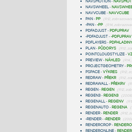
NAVSMOTION
-
NAVSMOT
NAVSWHEEL
-
NAVSWHE
NAVVCUBE
-
NAVVCUBE
PAN
-
PP
(R12, zobrazovací
-PAN
-
-PP
(R14, zobrazova
PDFADJUST
-
PDFUPRAV
-PDFADJUST
-
-PDFUPRAV
PDFLAYERS
-
PDFHLADIN
PLAN
-
PŮDORYS
(R12, z
POINTCLOUDSTYLIZE
-
V
PREVIEW
-
NÁHLED
(R14,
PROJECTGEOMETRY
-
P
PSPACE
-
VÝKRES
(R12, z
REDRAW
-
PŘEKR
(R12, z
REDRAWALL
-
PŘEKRV
(R
REGEN
-
REGEN
(R12, zob
REGEN3
-
REGEN3
(2008,
REGENALL
-
REGENV
(R1
REGENAUTO
-
REGENA
(
RENDER
-
RENDER
(R12, 
-RENDER
-
-RENDER
(2008
RENDERCROP
-
RENDERO
RENDERONLINE
-
RENDER