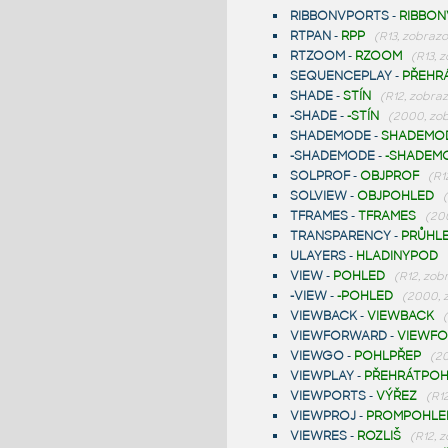
RIBBONVPORTS
-
RIBBO
RTPAN
-
RPP
(R13, zobrazo
RTZOOM
-
RZOOM
(R13, 
SEQUENCEPLAY
-
PŘEHR
SHADE
-
STÍN
(R12, zobraz
-SHADE
-
-STÍN
(2000, zob
SHADEMODE
-
SHADEMO
-SHADEMODE
-
-SHADEM
SOLPROF
-
OBJPROF
(R1
SOLVIEW
-
OBJPOHLED
TFRAMES
-
TFRAMES
(20
TRANSPARENCY
-
PRŮHL
ULAYERS
-
HLADINYPOD
VIEW
-
POHLED
(R12, zob
-VIEW
-
-POHLED
(2000, 
VIEWBACK
-
VIEWBACK
VIEWFORWARD
-
VIEWF
VIEWGO
-
POHLPŘEP
(20
VIEWPLAY
-
PŘEHRÁTPOH
VIEWPORTS
-
VÝŘEZ
(R1
VIEWPROJ
-
PROMPOHLE
VIEWRES
-
ROZLIŠ
(R12, 