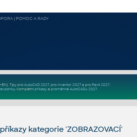
 PODPORA | POMOC A RADY
Z+EN)
. Tipy pro
AutoCAD 2027
, pro
Inventor 2027
a pro
Revit 2027
.
řevodníky
.
Kompletní
příkazy
a
proměnné AutoCADu 2027
.
říkazy kategorie 'ZOBRAZOVACÍ'