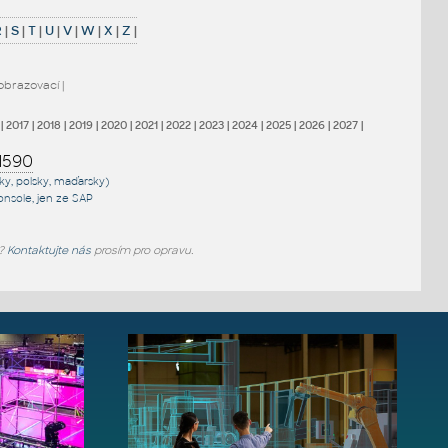
R
|
S
|
T
|
U
|
V
|
W
|
X
|
Z
|
obrazovací
|
|
2017
|
2018
|
2019
|
2020
|
2021
|
2022
|
2023
|
2024
|
2025
|
2026
|
2027
|
1590
sky, polsky, maďarsky)
onsole
, jen
ze SAP
e?
Kontaktujte nás
prosím pro opravu.