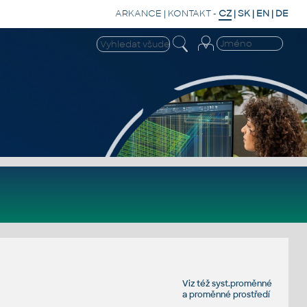
ARKANCE
|
KONTAKT
-
CZ
|
SK
|
EN
|
DE
Viz též
syst.proměnné
a
proměnné prostředí