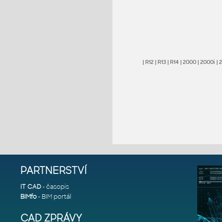
|
R12
|
R13
|
R14
|
2000
|
2000i
|
PARTNERSTVÍ
IT CAD
- časopis
BIMfo
- BIM portál
CAD ZPRÁVY