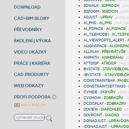
3DSWIVEL
-
3DCÍL
(2000,
3DWALK
-
3DPROCH
(200
DOWNLOAD
3DZOOM
-
3DZOOM
(2000
ADJUST
-
UPRAV
(2010, z
CAD+BIM BLOKY
AI_FMS
-
AI_FMS
(R14, zob
AI_PSPACE
-
AI_PSPACE
PŘEVODNÍKY
AI_TILEMODE1
-
AI_TILEM
ŠKOLENÍ | VÝUKA
AI_VIEWPORTS_ALERT
-
ALIGNSPACE
-
ALIGNSPA
VIDEO UKÁZKY
ALLPLAY
-
PŘEHRÁTVŠE
ANIPATH
-
ANIMDRÁHU
(
PRÁCE | KARIÉRA
ATTDISP
-
ATRDISP
(R12, 
BVSTATE
-
STAVVIDBLOK
CAD PRODUKTY
-BVSTATE
-
-STAVVIDBLO
CONSTRAINTBAR
-
PANEL
WEB ODKAZY
CONSTRAINTSETTINGS
-
CVHIDE
-
SKRYJŘV
(2011,
PROFI PODPORA
ⓘ
CVSHOW
-
ZOBRAZŘV
(
DCDISPLAY
-
ZOBRAZRV
also in ENGLISH
DDVIEW
-
DIAPOHLED
(R
DDVPOINT
-
DIAOKO
(R12
DGNADJUST
-
UPRAVDG
-DGNADJUST
-
-UPRAVD