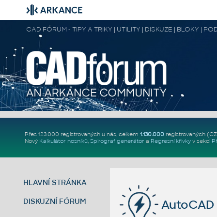
CAD FÓRUM - TIPY A TRIKY | UTILITY | DISKUZE | BLOKY |
Přes 123.000 registrovaných u nás, celkem
1.130.000
registrovaných (C
Nový
Kalkulátor nosníků
,
Spirograf generátor
a
Regresní křivky
v sekci
P
HLAVNÍ STRÁNKA
DISKUZNÍ FÓRUM
AutoCAD p