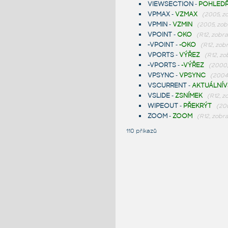
VIEWSECTION
-
POHLED
VPMAX
-
VZMAX
(2005, z
VPMIN
-
VZMIN
(2005, zob
VPOINT
-
OKO
(R12, zobr
-VPOINT
-
-OKO
(R12, zob
VPORTS
-
VÝŘEZ
(R12, zo
-VPORTS
-
-VÝŘEZ
(2000,
VPSYNC
-
VPSYNC
(2004
VSCURRENT
-
AKTUÁLNÍV
VSLIDE
-
ZSNÍMEK
(R12, z
WIPEOUT
-
PŘEKRÝT
(20
ZOOM
-
ZOOM
(R12, zobr
110 příkazů