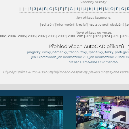
Všechny příkazy:
|
-
|
+
|
?
|
3
|
A
|
B
|
C
|
D
|
E
|
F
|
G
|
H
|
I
|
J
|
K
|
L
|
M
|
N
|
O
|
P
|
Q
|
Jen příkazy kategorie:
|
editační
|
informační
|
kreslicí
|
nastavovací
|
obslužný
|
z
Nové příkazy od verze:
2002
|
2004
|
2005
|
2006
|
2007
|
2008
|
2009
|
2010
|
2011
|
2012
|
2013
|
2014
|
2015
|
2016
Přehled všech AutoCAD příkazů -
(anglicky, česky, německy, francouzsky, španělsky, italsky, portugal
jen
ExpressTools
, jen
neobsažené v LT
, jen
neobsažené v Core C
Viz též
GetCName
LISP rozhraní.
Chybějící příkaz AutoCADu? Chybějící nebo nesprávný překlad cizojazyčné verz