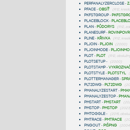
PERFANALYZERCLOSE
-
Z
PFACE
-
OBSÍŤ
(R12, kreslic
PKFSTGROUP
-
PKFSTGR
PLACEBLOCK
-
PLACEBL
PLAN
-
PŮDORYS
(R12, z
PLANESURF
-
ROVINPOV
PLINE
-
KŘIVKA
(R12, kresli
PLJOIN
-
PLJOIN
(2000)
PLJOINMODE
-
PLJOINMO
PLOT
-
PLOT
(R12, obslužn
PLOTSETUP
-
(2000)
PLOTSTAMP
-
VYKROZNA
PLOTSTYLE
-
PLOTSTYL
PLOTTERMANAGER
-
SPR
PLT2DWG
-
PLT2DWG
(20
PMANALYZESTART
-
PMAN
PMANALYZESTOP
-
PMAN
PMSTART
-
PMSTART
(20
PMSTOP
-
PMSTOP
(2023
PMTOGGLE
-
(2015, obslu
PMTRACE
-
PMTRACE
(20
PNGOUT
-
PIŠPNG
(2004,