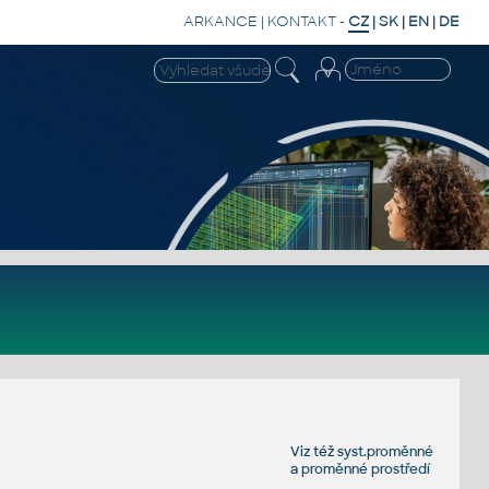
ARKANCE
|
KONTAKT
-
CZ
|
SK
|
EN
|
DE
Viz též
syst.proměnné
a
proměnné prostředí