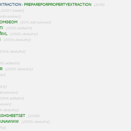
XTRACTION
-
PREPAREFORPROPERTYEXTRACTION
(2019)
(2007, kreslicí)
 zobrazovací)
ROMGEOM
(2011, zobrazovací)
TI
(2000, editační)
ŘIVL
(2000, obslužný)
E
(2004, obslužný)
2004, obslužný)
0i, editační)
R
(2000, obslužný)
licí)
užný)
obrazovací)
2004, editační)
vovací)
, obslužný)
LISHSHEETSET
(2006)
KUJNAWWW
(2000i, obslužný)
žný)