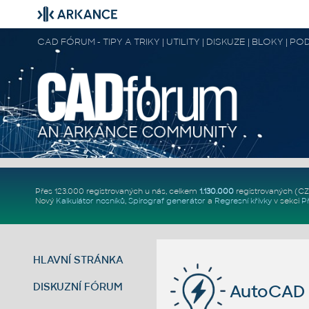
CAD FÓRUM - TIPY A TRIKY | UTILITY | DISKUZE | BLOKY |
Přes 123.000 registrovaných u nás, celkem
1.130.000
registrovaných (C
Nový
Kalkulátor nosníků
,
Spirograf generátor
a
Regresní křivky
v sekci
P
HLAVNÍ STRÁNKA
DISKUZNÍ FÓRUM
AutoCAD p