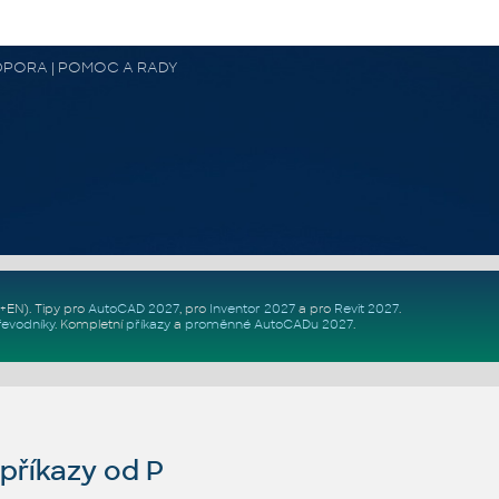
 PODPORA | POMOC A RADY
Z+EN)
. Tipy pro
AutoCAD 2027
, pro
Inventor 2027
a pro
Revit 2027
.
řevodníky
.
Kompletní
příkazy
a
proměnné AutoCADu 2027
.
říkazy od P