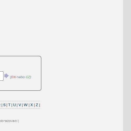
(
EN
nebo
CZ
)
R
|
S
|
T
|
U
|
V
|
W
|
X
|
Z
|
obrazovací
|