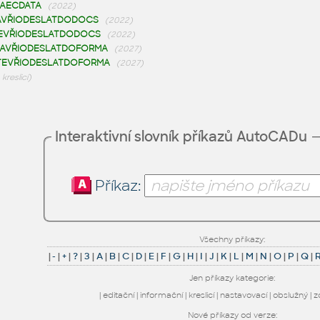
AECDATA
(2022)
AVŘIODESLATDODOCS
(2022)
EVŘIODESLATDODOCS
(2022)
AVŘIODESLATDOFORMA
(2027)
TEVŘIODESLATDOFORMA
(2027)
kreslicí)
Interaktivní slovník příkazů AutoCADu
Příkaz:
Všechny příkazy:
|
-
|
+
|
?
|
3
|
A
|
B
|
C
|
D
|
E
|
F
|
G
|
H
|
I
|
J
|
K
|
L
|
M
|
N
|
O
|
P
|
Q
|
Jen příkazy kategorie:
|
editační
|
informační
|
kreslicí
|
nastavovací
|
obslužný
|
z
Nové příkazy od verze: