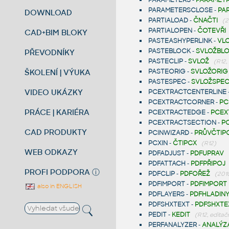
PARAMETERS
-
PARAMET
PARAMETERSCLOSE
-
PA
DOWNLOAD
PARTIALOAD
-
ČNAČTI
(2
PARTIALOPEN
-
ČOTEVŘI
CAD+BIM BLOKY
PASTEASHYPERLINK
-
VL
PASTEBLOCK
-
SVLOŽBL
PŘEVODNÍKY
PASTECLIP
-
SVLOŽ
(R12,
ŠKOLENÍ | VÝUKA
PASTEORIG
-
SVLOŽORIG
PASTESPEC
-
SVLOŽSPE
VIDEO UKÁZKY
PCEXTRACTCENTERLINE
PCEXTRACTCORNER
-
PC
PRÁCE | KARIÉRA
PCEXTRACTEDGE
-
PCEX
PCEXTRACTSECTION
-
P
CAD PRODUKTY
PCINWIZARD
-
PRŮVČTIP
PCXIN
-
ČTIPCX
(R12)
WEB ODKAZY
PDFADJUST
-
PDFUPRAV
PDFATTACH
-
PDFPŘIPOJ
PROFI PODPORA
ⓘ
PDFCLIP
-
PDFOŘEŽ
(2010
PDFIMPORT
-
PDFIMPORT
also in ENGLISH
PDFLAYERS
-
PDFHLADIN
PDFSHXTEXT
-
PDFSHXTE
PEDIT
-
KEDIT
(R12, editač
PERFANALYZER
-
ANALÝZ