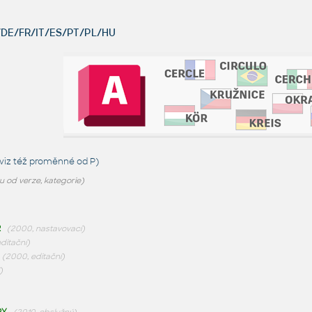
DE/FR/IT/ES/PT/PL/HU
viz též
proměnné od P
)
 od verze, kategorie)
R
(2000, nastavovací)
editační)
(2000, editační)
)