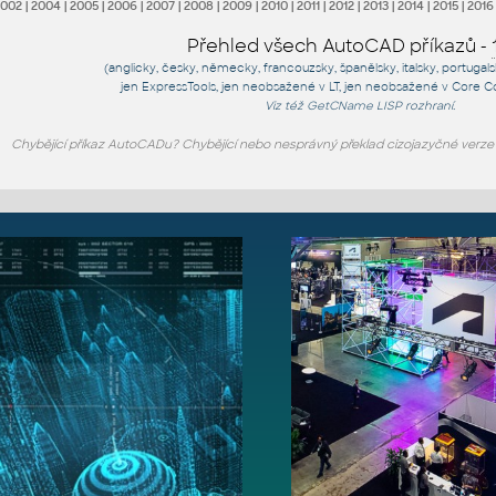
2002
|
2004
|
2005
|
2006
|
2007
|
2008
|
2009
|
2010
|
2011
|
2012
|
2013
|
2014
|
2015
|
2016
Přehled všech AutoCAD příkazů -
(anglicky, česky, německy, francouzsky, španělsky, italsky, portugal
jen
ExpressTools
, jen
neobsažené v LT
, jen
neobsažené v Core C
Viz též
GetCName
LISP rozhraní.
Chybějící příkaz AutoCADu? Chybějící nebo nesprávný překlad cizojazyčné verz