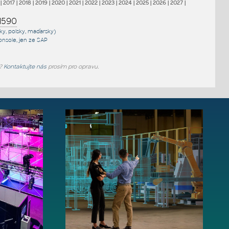
|
2017
|
2018
|
2019
|
2020
|
2021
|
2022
|
2023
|
2024
|
2025
|
2026
|
2027
|
1590
sky, polsky, maďarsky)
onsole
, jen
ze SAP
e?
Kontaktujte nás
prosím pro opravu.