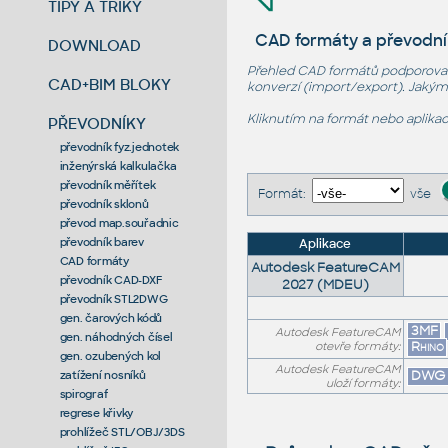
TIPY A TRIKY
CAD formáty a převodní
DOWNLOAD
Přehled CAD formátů podporovan
CAD+BIM BLOKY
konverzí (import/export). Jaký
Kliknutím na formát nebo aplikac
PŘEVODNÍKY
převodník fyz.jednotek
inženýrská kalkulačka
převodník měřítek
Formát:
vše
převodník sklonů
převod map.souřadnic
převodník barev
Aplikace
CAD formáty
Autodesk FeatureCAM
převodník CAD-DXF
2027 (MDEU)
převodník STL2DWG
gen. čarových kódů
3MF
Autodesk FeatureCAM
gen. náhodných čísel
Rhino
otevře formáty:
gen. ozubených kol
Autodesk FeatureCAM
DWG
zatížení nosníků
uloží formáty:
spirograf
regrese křivky
prohlížeč STL/OBJ/3DS