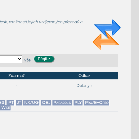
desk
, možnosti jejich vzájemných převodů a
vše
Zdarma?
Odkaz
-
Detaily »
ES
IPT
JT
NX/UG
OBJ
Parasolid
PLY
Pro/E+Creo
Wire