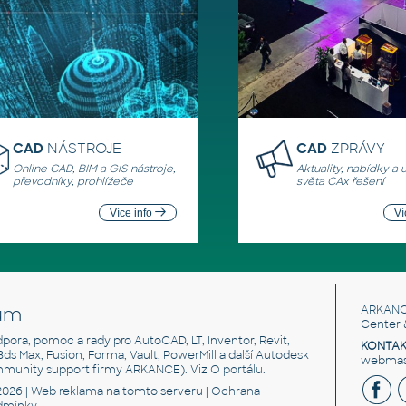
CAD
NÁSTROJE
CAD
ZPRÁVY
Online CAD, BIM a GIS nástroje,
Aktuality, nabídky a 
převodníky, prohlížeče
světa CAx řešení
Více info
Ví
um
ARKANC
Center 
odpora, pomoc a rady pro AutoCAD, LT, Inventor, Revit,
KONTAK
 3ds Max, Fusion, Forma, Vault, PowerMill a další Autodesk
webmast
mmunity support firmy ARKANCE). Viz
O portálu
.
2026 |
Web reklama
na tomto serveru |
Ochrana