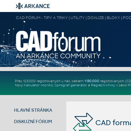
CAD FÓRUM - TIPY A TRIKY | UTILITY | DISKUZE | BLOKY |
Přes 123.000 registrovaných u nás, celkem
1.130.000
registrovaných (C
Nový
Kalkulátor nosníků
,
Spirograf generátor
a
Regresní křivky
v sekci
P
HLAVNÍ STRÁNKA
CAD formá
DISKUZNÍ FÓRUM