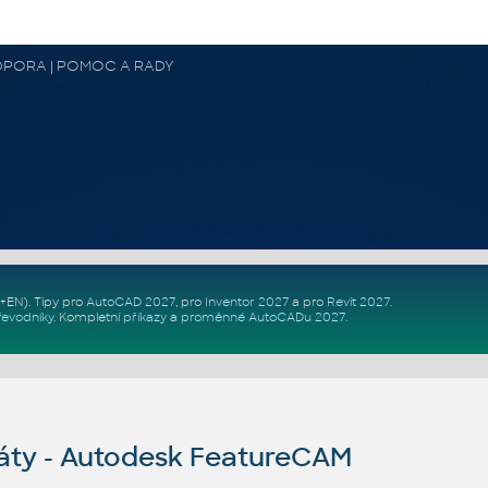
 PODPORA | POMOC A RADY
Z+EN)
. Tipy pro
AutoCAD 2027
, pro
Inventor 2027
a pro
Revit 2027
.
řevodníky
.
Kompletní
příkazy
a
proměnné AutoCADu 2027
.
ty - Autodesk FeatureCAM