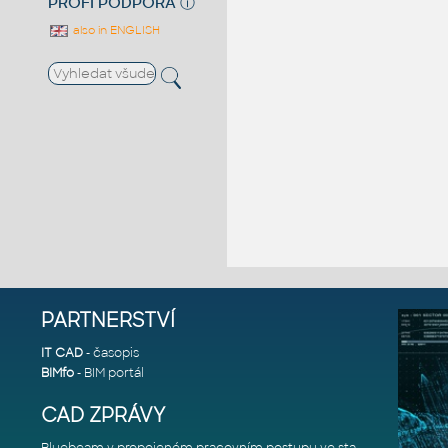
PROFI PODPORA
ⓘ
also in ENGLISH
PARTNERSTVÍ
IT CAD
- časopis
BIMfo
- BIM portál
CAD ZPRÁVY