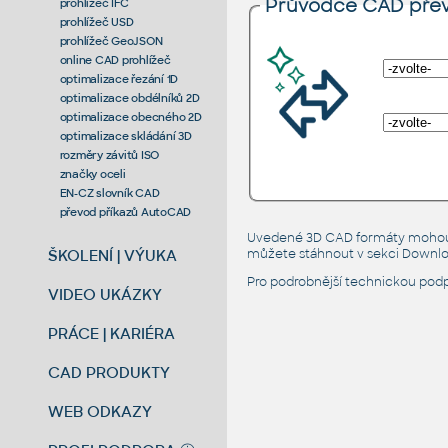
Průvodce CAD př
prohlížeč IFC
prohlížeč USD
prohlížeč GeoJSON
online CAD prohlížeč
optimalizace řezání 1D
optimalizace obdélníků 2D
optimalizace obecného 2D
optimalizace skládání 3D
rozměry závitů ISO
značky oceli
EN-CZ slovník CAD
převod příkazů AutoCAD
Uvedené 3D CAD formáty mohou mí
ŠKOLENÍ | VÝUKA
můžete stáhnout v sekci Downlo
Pro podrobnější technickou pod
VIDEO UKÁZKY
PRÁCE | KARIÉRA
CAD PRODUKTY
WEB ODKAZY