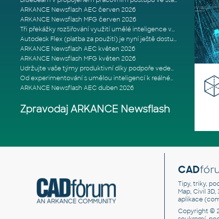
Bluebeam v propojeném pracovním postupu ve stavebnictví: Proč je int
ARKANCE Newsflash AEC červen 2026
ARKANCE Newsflash MFG červen 2026
Tři překážky rozšiřování využití umělé inteligence ve stavebním prům
Autodesk Flex (platba za použití) je nyní ještě dostupnější
ARKANCE Newsflash AEC květen 2026
ARKANCE Newsflash MFG květen 2026
Udržujte vaše týmy produktivní díky podpoře vedené odborníky
Od experimentování s umělou inteligencí k reálnému dopadu na podniká
ARKANCE Newsflash AEC duben 2026
Zpravodaj ARKANCE Newsflash
CAD
fór
Tipy, triky, p
Map, Civil 3D,
aplikace (co
Copyright © 