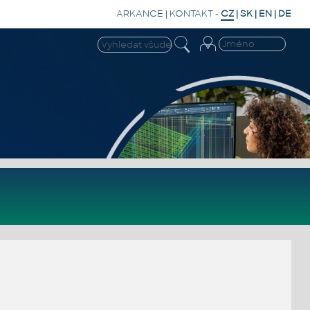
ARKANCE
|
KONTAKT
-
CZ
|
SK
|
EN
|
DE