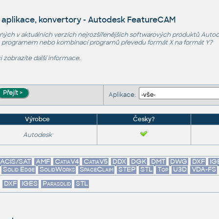
 aplikace, konvertory - Autodesk FeatureCAM
ých v aktuálních verzích nejrozšířenějších softwarových
produktů Auto
m programem nebo kombinací programů převedu formát X na formát Y?
i zobrazíte další informace.
Aplikace:
Výrobce
Česky?
Autodesk
ACIS/SAT
AMF
CatiaV4
CatiaV5
DDX
DGK
DMT
DWG
DXF
IG
Solid Edge
SolidWorks
SpaceClaim
STEP
STL
Top
U3D
VDA-FS
DXF
IGES
Parasolid
STL