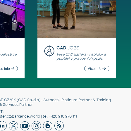
CAD
JOBS
události ze
Vaše CAD kariéra - nabídky a
poptávky pracovních pozic
ce info
Více info
E CZ/SK
(CAD Studio) - Autodesk Platinum Partner & Training
& Services Partner
T:
er.cz@arkance.world | tel. +420 910 970 111