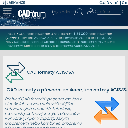
CZ
|
SK
|
EN
|
DE
Přes 123.000 registrovaných u nás, celkem
1.129.000
registrovaných
(CZ+EN)
. Tipy pro
AutoCAD 2027
, pro
Inventor 2027
a pro
Revit 2027
.
Nový
Kalkulátor nosníků
,
Spirograf generátor
a
Regresní křivky
v sekci
Převodníky
.
Kompletní
příkazy
a
proměnné AutoCADu 2027
.
CAD formáty ACIS/SAT
CAD formáty a převodní aplikace, konvertory ACIS/S
Přehled CAD formátů podporovaných v
aktuálních verzích nejrozšířenějších
softwarových
produktů Autodesk
,
možnosti jejich vzájemných převodů a
konverzí (import/export). Jakým
programem nebo kombinací programů