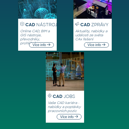
CAD
NÁSTROJE
CAD
ZPRÁVY
Online CAD, BIM a
Aktuality, nabídky a
GIS nástroje,
události ze světa
převodníky,
CAx řešení
prohlížeče
Více info
Více info
CAD
JOBS
Vaše CAD kariéra -
nabídky a poptávky
pracovních pozic
Více info