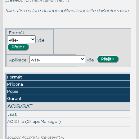
převedu formát X na formát Y?
Kliknutím na formát nebo aplikaci zobrazíte další informace.
Formát:
vše
Aplikace:
vše
Formát
Přípona
Popis
Garant
ACIS/SAT
.sat
ACIS file (ShapeManager)
soubor ACIS/SAT lze otevřít v: