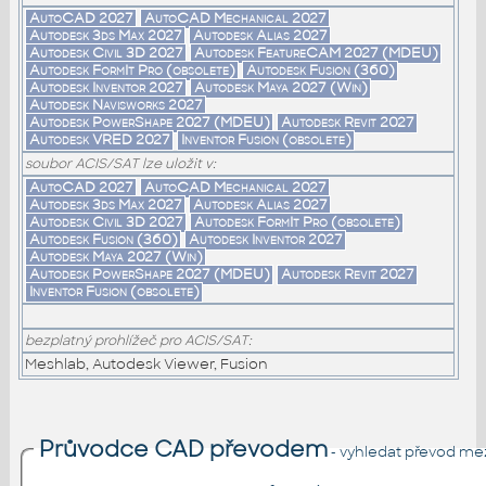
AutoCAD 2027
AutoCAD Mechanical 2027
Autodesk 3ds Max 2027
Autodesk Alias 2027
Autodesk Civil 3D 2027
Autodesk FeatureCAM 2027 (MDEU)
Autodesk FormIt Pro (obsolete)
Autodesk Fusion (360)
Autodesk Inventor 2027
Autodesk Maya 2027 (Win)
Autodesk Navisworks 2027
Autodesk PowerShape 2027 (MDEU)
Autodesk Revit 2027
Autodesk VRED 2027
Inventor Fusion (obsolete)
soubor ACIS/SAT lze uložit v:
AutoCAD 2027
AutoCAD Mechanical 2027
Autodesk 3ds Max 2027
Autodesk Alias 2027
Autodesk Civil 3D 2027
Autodesk FormIt Pro (obsolete)
Autodesk Fusion (360)
Autodesk Inventor 2027
Autodesk Maya 2027 (Win)
Autodesk PowerShape 2027 (MDEU)
Autodesk Revit 2027
Inventor Fusion (obsolete)
bezplatný prohlížeč pro ACIS/SAT:
Meshlab, Autodesk Viewer, Fusion
Průvodce CAD převodem
- vyhledat převod me