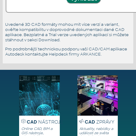
Uvedené 3D CAD formáty mohou mít více verzí a variant,
ověřte kompatibilitu v doprovodné dokumentaci dané CAD
aplikace. Bezplatné a Trial verze uvedených aplikací si můžete
stáhnout v sekci Download.
Pro podrobnější technickou podporu vaší CAD/CAM aplikace
Autodesk kontaktujte
Helpdesk firmy ARKANCE
.
CAD
NÁSTROJE
CAD
ZPRÁVY
Online CAD, BIM a
Aktuality, nabídky a
GIS nástroje,
události ze světa