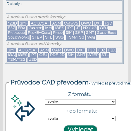
Detaily »
Autodesk Fusion otevře formáty:
123D
3MF
ACIS/SAT
ASM
CatiaV5
DWG
DXF
F3D
F3Z
FBX
Granite
IAM
IGES
IPT
JT
NX/UG
OBJ
Parasolid
Pro/E+Creo
Rhino
SIM
SKP
SMT
Solid Edge
SolidWorks
STEP
STL
SVG
TSM/TSS
Wire
Autodesk Fusion uloží formáty:
3MF
ACIS/SAT
ASM
CAM
DWG
DXF
F3D
F3Z
FBX
IGA
IGES
IPT
OBJ
PDF-2D
SIM
SMT
STEP
STL
TSM/TSS
USD
Průvodce CAD převodem
- vyhledat převod me
Z formátu:
→ do formátu: