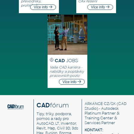
převodníky,
CAx řešení
prohlížeče
Více info
Více info
CAD
JOBS
Vaše CAD kariéra -
nabídky a poptávky
pracovních pozic
Více info
CAD
fórum
ARKANCE CZ/SK
(CAD
Studio) - Autodesk
Platinum Partner &
Tipy, triky, podpora,
Training Center &
pomoc a rady pro
Services Partner
AutoCAD, LT, Inventor,
Revit, Map, Civil 3D, 3ds
KONTAKT:
Max, Fusion, Forma,