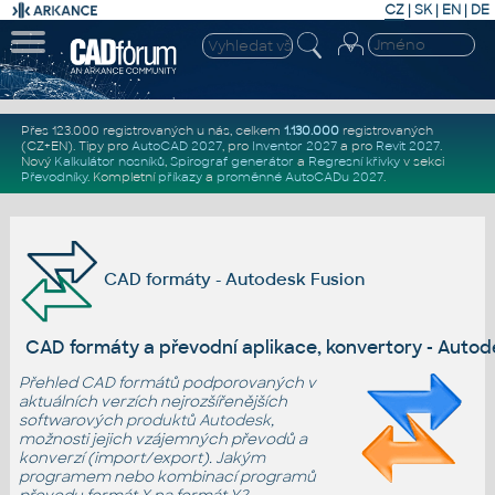
CZ
|
SK
|
EN
|
DE
Přes 123.000 registrovaných u nás, celkem
1.130.000
registrovaných
(CZ+EN)
. Tipy pro
AutoCAD 2027
, pro
Inventor 2027
a pro
Revit 2027
.
Nový
Kalkulátor nosníků
,
Spirograf generátor
a
Regresní křivky
v sekci
Převodníky
.
Kompletní
příkazy
a
proměnné AutoCADu 2027
.
CAD formáty - Autodesk Fusion
CAD formáty a převodní aplikace, konvertory - Autod
Přehled CAD formátů podporovaných v
aktuálních verzích nejrozšířenějších
softwarových
produktů Autodesk
,
možnosti jejich vzájemných převodů a
konverzí (import/export). Jakým
programem nebo kombinací programů