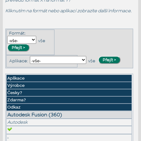
převedu formát X na formát Y?
Kliknutím na formát nebo aplikaci zobrazíte další informace.
Formát:
vše
Aplikace:
vše
Aplikace
Výrobce
Česky?
Zdarma?
Odkaz
Autodesk Fusion (360)
Autodesk
-