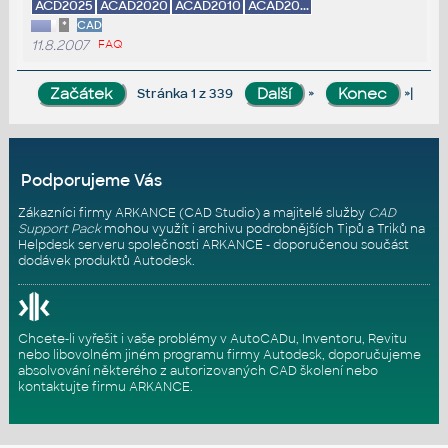
ACD2025
ACAD2020
ACAD2010
ACAD20...
*
CAD
11.8.2007
FAQ
»
»|
Stránka 1 z 339
Podporujeme Vás
Zákazníci firmy ARKANCE (CAD Studio) a majitelé služby
CAD
Support Pack
mohou využít i archivu podrobnějších Tipů a Triků na
Helpdesk serveru
společnosti ARKANCE - doporučenou součást
dodávek produktů Autodesk.
Chcete-li vyřešit i vaše problémy v AutoCADu, Inventoru, Revitu
nebo libovolném jiném programu firmy Autodesk, doporučujeme
absolvování některého z autorizovaných
CAD školení
nebo
kontaktujte firmu ARKANCE
.