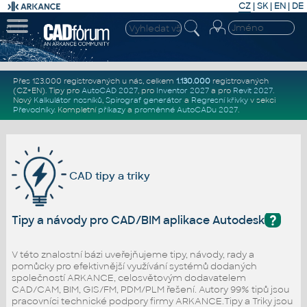
CZ
|
SK
|
EN
|
DE
Přes 123.000 registrovaných u nás, celkem
1.130.000
registrovaných
(CZ+EN)
. Tipy pro
AutoCAD 2027
, pro
Inventor 2027
a pro
Revit 2027
.
Nový
Kalkulátor nosníků
,
Spirograf generátor
a
Regresní křivky
v sekci
Převodníky
.
Kompletní
příkazy
a
proměnné AutoCADu 2027
.
CAD tipy a triky
?
Tipy a návody pro CAD/BIM aplikace Autodesk
V této znalostní bázi uveřejňujeme tipy, návody, rady a
pomůcky pro efektivnější využívání systémů dodaných
společností ARKANCE, celosvětovým dodavatelem
CAD/CAM, BIM, GIS/FM, PDM/PLM řešení. Autory 99% tipů jsou
pracovníci technické podpory firmy ARKANCE.Tipy a Triky jsou