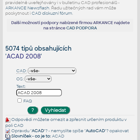
pravidelně uveřejňovány i v bulletinu CAD profesionálů -
ARKANCE Newsflash
. Řadu užitečných rad vám může
poskytnout i
CAD diskuzní fórum
.
Další možnosti podpory nabízené firmou ARKANCE najdete
na stránce
CAD PODPORA
5074 tipů obsahujících
'
ACAD 2008
'
CAD:
OS:
Text:
FAQ
Odpovědi můžete omezit a zpřesnit určením produktu v
poli CAD
Opravdu "
ACAD
"? - nemyslíte spíše "
AutoCAD
"?
opakovat
Slovníček - co je to:
ACAD