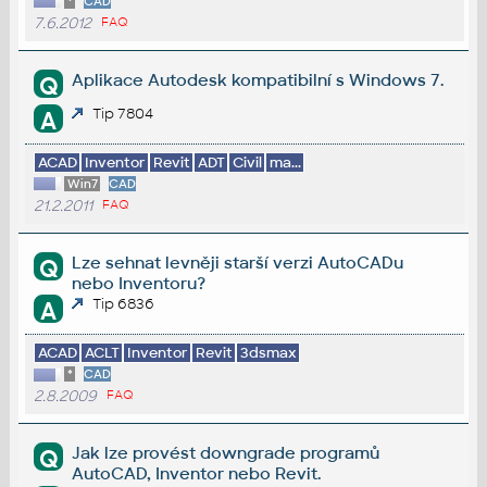
*
CAD
7.6.2012
FAQ
Aplikace Autodesk kompatibilní s Windows 7.
Q
Tip 7804
A
ACAD
Inventor
Revit
ADT
Civil
ma...
Win7
CAD
21.2.2011
FAQ
Lze sehnat levněji starší verzi AutoCADu
Q
nebo Inventoru?
Tip 6836
A
ACAD
ACLT
Inventor
Revit
3dsmax
*
CAD
2.8.2009
FAQ
Jak lze provést downgrade programů
Q
AutoCAD, Inventor nebo Revit.