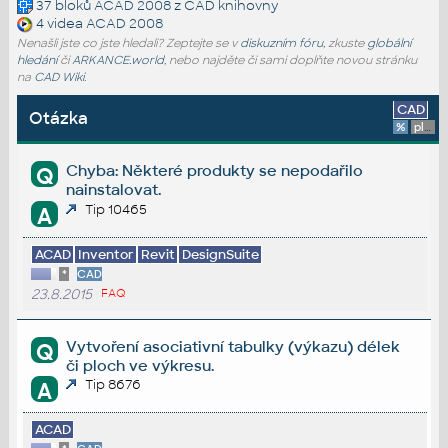
37 bloků
ACAD 2008
z CAD knihovny
4 videa
ACAD 2008
Nenašli jste co jste hledali? Zeptejte se v
diskuzním fóru
, zkuste
globální
hledání
či
ARKANCE.world
, nebo najděte či sami doplňte novou stránku
na
CAD Wiki
.
CAD
Otázka
%
platforma
Chyba: Některé produkty se nepodařilo
Q
nainstalovat.
Tip 10465
A
ACAD
Inventor
Revit
DesignSuite
*
CAD
23.8.2015
FAQ
Vytvoření asociativní tabulky (výkazu) délek
Q
či ploch ve výkresu.
Tip 8676
A
ACAD