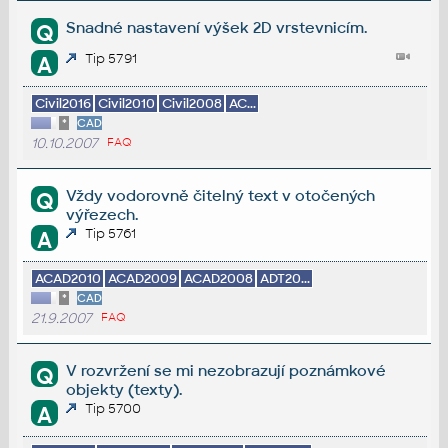
Snadné nastavení výšek 2D vrstevnicím.
Q
Tip 5791
A
Civil2016
Civil2010
Civil2008
AC...
*
CAD
10.10.2007
FAQ
Vždy vodorovně čitelný text v otočených
Q
výřezech.
Tip 5761
A
ACAD2010
ACAD2009
ACAD2008
ADT20...
*
CAD
21.9.2007
FAQ
V rozvržení se mi nezobrazují poznámkové
Q
objekty (texty).
Tip 5700
A