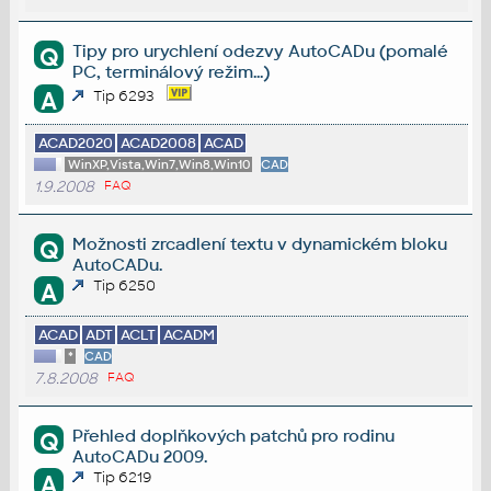
Tipy pro urychlení odezvy AutoCADu (pomalé
Q
PC, terminálový režim...)
A
Tip 6293
ACAD2020
ACAD2008
ACAD
WinXP,Vista,Win7,Win8,Win10
CAD
1.9.2008
FAQ
Možnosti zrcadlení textu v dynamickém bloku
Q
AutoCADu.
Tip 6250
A
ACAD
ADT
ACLT
ACADM
*
CAD
7.8.2008
FAQ
Přehled doplňkových patchů pro rodinu
Q
AutoCADu 2009.
Tip 6219
A