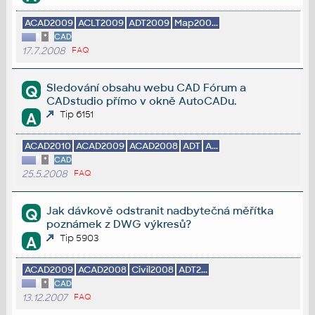
ACAD2009
ACLT2009
ADT2009
Map200...
*
CAD
17.7.2008
FAQ
Sledování obsahu webu CAD Fórum a
Q
CADstudio přímo v okně AutoCADu.
Tip 6151
A
ACAD2010
ACAD2009
ACAD2008
ADT
A...
*
CAD
25.5.2008
FAQ
Jak dávkově odstranit nadbytečná měřítka
Q
poznámek z DWG výkresů?
Tip 5903
A
ACAD2009
ACAD2008
Civil2008
ADT2...
*
CAD
13.12.2007
FAQ