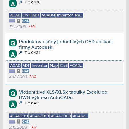
Tip 6470
A
ACAD
Civil
ADT
ACADM
Inventor
Re...
*
CAD
12.1.2009
FAQ
Produktové kódy jednotlivých CAD aplikací
Q
firmy Autodesk.
Tip 6421
A
ACAD
ADT
Inventor
Map
Civil
ACAD...
*
CAD
4.12.2008
FAQ
Vložení živé XLS/XLSx tabulky Excelu do
Q
DWG výkresu AutoCADu.
Tip 6417
A
ACAD2011
ACAD2010
ACAD2009
ACAD2...
*
CAD
3.12.2008
FAQ