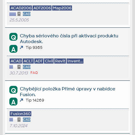
ACAD2006
ADT2006
Map2006
*
CAD
25.5.2005
Chyba sériového čísla při aktivaci produktu
Q
Autodesk.
Tip 9365
A
ACAD
ACLT
ADT
Civil
Revit
Invent...
*
CAD
30.7.2013
FAQ
Chybějící položka Přímé úpravy v nabídce
Q
Fusion.
Tip 14269
A
Fusion360
*
CAD
7.10.2024