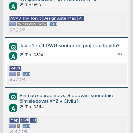
Tip 11513
A
ACAD
Inv
Revit
DesignSuite
Max
V...
Win10,Win8,Win7
CAD
5.7.2017
Jak připojit DWG soubor do projektu Revitu?
Q
Tip 10824
A
Revit
*
CAD
4.4.2016
Snímač souřadnic vs. Sledování souřadnic -
Q
čím sledovat XYZ v Civilu?
Tip 10364
A
Map
Civil
TB
*
CAD
19.6.2015