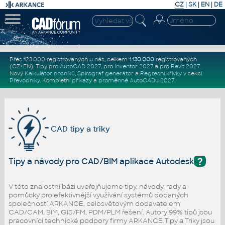
CZ
|
SK
|
EN
|
DE
Přes 123.000 registrovaných u nás, celkem
1.130.000
registrovaných
(CZ+EN)
. Tipy pro
AutoCAD 2027
, pro
Inventor 2027
a pro
Revit 2027
.
Nový
Kalkulátor nosníků
,
Spirograf generátor
a
Regresní křivky
v sekci
Převodníky
.
Kompletní
příkazy
a
proměnné AutoCADu 2027
.
CAD tipy a triky
?
Tipy a návody pro CAD/BIM aplikace Autodesk
V této znalostní bázi uveřejňujeme tipy, návody, rady a
pomůcky pro efektivnější využívání systémů dodaných
společností ARKANCE, celosvětovým dodavatelem
CAD/CAM, BIM, GIS/FM, PDM/PLM řešení. Autory 99% tipů jsou
pracovníci technické podpory firmy ARKANCE.Tipy a Triky jsou