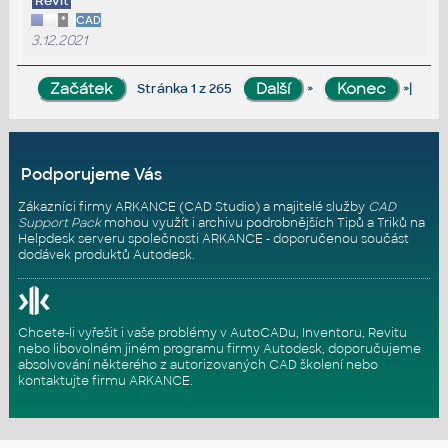
Revit
*
CAD
3.12.2021
»
»|
Stránka 1 z 265
Podporujeme Vás
Zákazníci firmy ARKANCE (CAD Studio) a majitelé služby
CAD
Support Pack
mohou využít i archivu podrobnějších Tipů a Triků na
Helpdesk serveru
společnosti ARKANCE - doporučenou součást
dodávek produktů Autodesk.
Chcete-li vyřešit i vaše problémy v AutoCADu, Inventoru, Revitu
nebo libovolném jiném programu firmy Autodesk, doporučujeme
absolvování některého z autorizovaných
CAD školení
nebo
kontaktujte firmu ARKANCE
.