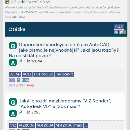
317 videí
AutoCAD vs.
Nenašli jste co jste hledali? Zeptejte se v
diskuzním fóru
, zkuste
globální
hledání
či
ARKANCE.world
, nebo najděte či sami doplňte novou stránku
na
CAD Wiki
.
CAD
Otázka
%
platforma
Doporučení vhodných fontů pro AutoCAD -
Q
jaké písmo je nejvhodnější? Jaké jsou rozdíly?
Na co si dát pozor?
Tip 12864
A
ACAD
ACLT
Fusion360
Inv
Revit
*
CAD
6.2.2021
FAQ
Jaký je rozdíl mezi programy "VIZ Render",
Q
"Autodesk VIZ" a "3ds max"?
Tip 2893
A
VIZ
VIZ2006
ADT2004
ADT2006
max
...