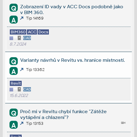
Zobrazení ID vady v ACC Docs podobně jako
Q
v BIM 360.
Tip 14169
A
BIM360
ACC
Docs
*
CAD
8.7.2024
Varianty návrhů v Revitu vs. hranice místností.
Q
Tip 13362
A
Revit
*
CAD
15.6.2022
Proč mi v Revitu chybí funkce "Zátěže
Q
vytápění a chlazení"?
Tip 13153
A