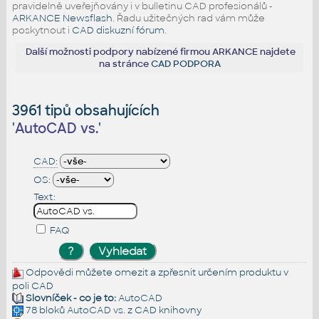
pravidelně uveřejňovány i v bulletinu CAD profesionálů -
ARKANCE Newsflash
. Řadu užitečných rad vám může
poskytnout i
CAD diskuzní fórum
.
Další možnosti podpory nabízené firmou ARKANCE najdete
na stránce
CAD PODPORA
3961 tipů obsahujících
'
AutoCAD vs.
'
CAD:
OS:
Text:
FAQ
Odpovědi můžete omezit a zpřesnit určením produktu v
poli CAD
Slovníček - co je to:
AutoCAD
78 bloků
AutoCAD vs.
z CAD knihovny