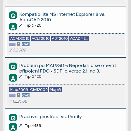
Kompatibilita MS Internet Explorer 8 vs.
Q
AutoCAD 2010.
Tip 6720
A
ACAD2010
ACLT2010
ADT2010
ACADM2...
*
CAD
2.6.2009
Problém po MAP2SDF: Nepodařilo se otevřít
Q
připojení FDO - SDF je verze 2.1, ne 3.
Tip 6420
A
Map2009
Civil2009
MapG
*
CAD
4.12.2008
Pracovní prostředí vs. Profily
Q
Tip 4438
A