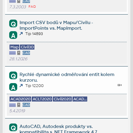
*
CAD
7.3.2003
FAQ
Import CSV bodů v Mapu/Civilu -
Q
ImportPoints vs. MapImport.
Tip 14893
A
Map
Civil3D
*
CAD
28.1.2026
Rychlé dynamické odměřování entit kolem
Q
kurzoru.
Tip 12200
A
ACAD2020
ACLT2020
Civil2020
ACAD...
*
CAD
5.4.2019
AutoCAD, Autodesk produkty vs.
Q
kompatibilita s .NET Framework 4.7