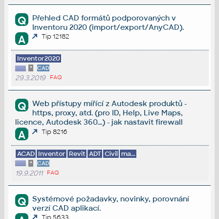
Přehled CAD formátů podporovaných v
Q
Inventoru 2020 (import/export/AnyCAD).
Tip 12182
A
Inventor2020
*
CAD
29.3.2019
FAQ
Web přístupy mířící z Autodesk produktů -
Q
https, proxy, atd. (pro ID, Help, Live Maps,
licence, Autodesk 360...) - jak nastavit firewall
Tip 8216
A
ACAD
Inventor
Revit
ADT
Civil
ma...
*
CAD
19.9.2011
FAQ
Systémové požadavky, novinky, porovnání
Q
verzí CAD aplikací.
Tip 5633