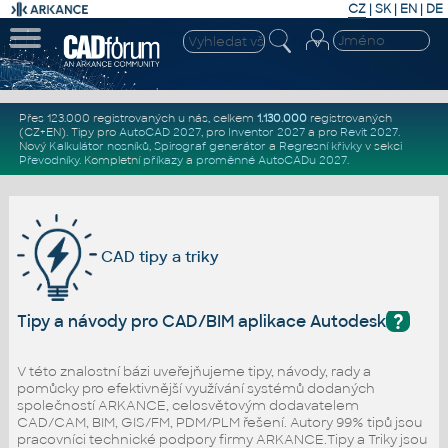
CZ
|
SK
|
EN
|
DE
Přes 123.000 registrovaných u nás, celkem
1.130.000
registrovaných
(CZ+EN)
. Tipy pro
AutoCAD 2027
, pro
Inventor 2027
a pro
Revit 2027
.
Nový
Kalkulátor nosníků
,
Spirograf generátor
a
Regresní křivky
v sekci
Převodníky
.
Kompletní
příkazy
a
proměnné AutoCADu 2027
.
CAD tipy a triky
?
Tipy a návody pro CAD/BIM aplikace Autodesk
V této znalostní bázi uveřejňujeme tipy, návody, rady a
pomůcky pro efektivnější využívání systémů dodaných
společností ARKANCE, celosvětovým dodavatelem
CAD/CAM, BIM, GIS/FM, PDM/PLM řešení. Autory 99% tipů jsou
pracovníci technické podpory firmy ARKANCE.Tipy a Triky jsou