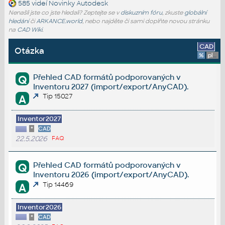
585 videí
Novinky Autodesk
Nenašli jste co jste hledali? Zeptejte se v
diskuzním fóru
, zkuste
globální
hledání
či
ARKANCE.world
, nebo najděte či sami doplňte novou stránku
na
CAD Wiki
.
CAD
Otázka
%
platforma
Přehled CAD formátů podporovaných v
Q
Inventoru 2027 (import/export/AnyCAD).
Tip 15027
A
Inventor2027
*
CAD
22.5.2026
FAQ
Přehled CAD formátů podporovaných v
Q
Inventoru 2026 (import/export/AnyCAD).
Tip 14469
A
Inventor2026
*
CAD