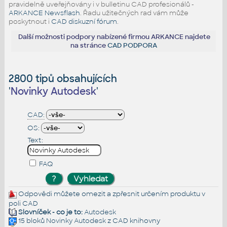
pravidelně uveřejňovány i v bulletinu CAD profesionálů -
ARKANCE Newsflash
. Řadu užitečných rad vám může
poskytnout i
CAD diskuzní fórum
.
Další možnosti podpory nabízené firmou ARKANCE najdete
na stránce
CAD PODPORA
2800 tipů obsahujících
'
Novinky Autodesk
'
CAD:
OS:
Text:
FAQ
Odpovědi můžete omezit a zpřesnit určením produktu v
poli CAD
Slovníček - co je to:
Autodesk
15 bloků
Novinky Autodesk
z CAD knihovny