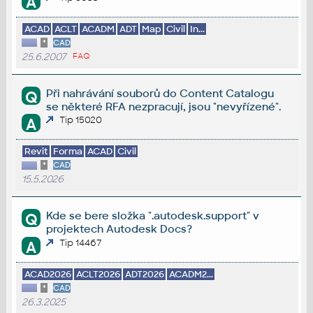
A
ACAD
ACLT
ACADM
ADT
Map
Civil
In...
*
CAD
25.6.2007
FAQ
Při nahrávání souborů do Content Catalogu
Q
se některé RFA nezpracují, jsou "nevyřízené".
Tip 15020
A
Revit
Forma
ACAD
Civil
*
CAD
15.5.2026
Kde se bere složka ".autodesk.support" v
Q
projektech Autodesk Docs?
Tip 14467
A
ACAD2026
ACLT2026
ADT2026
ACADM2...
*
CAD
26.3.2025