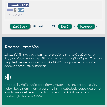
Inventor2018
*
CAD
22.3.2017
»
»|
Stránka 1 z 187
Podporujeme Vás
Zákazníci firmy ARKANCE (CAD Studio) a majitelé služby
CAD
Support Pack
mohou využít i archivu podrobnějších Tipů a Triků na
Helpdesk serveru
společnosti ARKANCE - doporučenou součást
dodávek produktů Autodesk.
Chcete-li vyřešit i vaše problémy v AutoCADu, Inventoru, Revitu
nebo libovolném jiném programu firmy Autodesk, doporučujeme
absolvování některého z autorizovaných
CAD školení
nebo
kontaktujte firmu ARKANCE
.