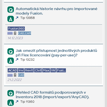
Automatická historie návrhu pro importované
Q
modely Fusion.
Tip 13958
A
Fusion360
*
CAD,CAM
14.12.2023
Jak omezit přístupnost jednotlivých produktů
Q
při Flex licencování (pay-per-use)?
Tip 13232
A
ACAD
Inv
Revit
Civil
Max
IW
Fusi...
*
CAD
21.2.2022
Přehled CAD formátů podporovaných v
Q
Inventoru 2018 (import/export/AnyCAD).
Tip 11360
A