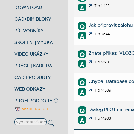
Tip 11123
A
DOWNLOAD
CAD+BIM BLOKY
Jak připravit zálo
Q
PŘEVODNÍKY
Tip 9844
A
ŠKOLENÍ | VÝUKA
Znáte příkaz -VLOŽ
Q
VIDEO UKÁZKY
Tip 14930
A
PRÁCE | KARIÉRA
CAD PRODUKTY
Chyba "Database con
Q
WEB ODKAZY
Tip 14389
A
PROFI PODPORA
ⓘ
Dialog PLOT mi nena
Q
also in ENGLISH
Tip 14283
A