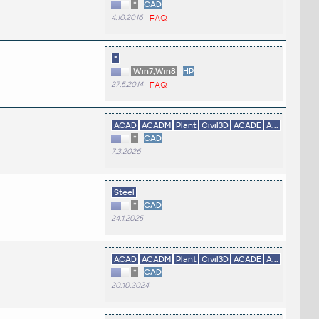
*
CAD
4.10.2016
FAQ
*
Win7,Win8
HP
27.5.2014
FAQ
ACAD
ACADM
Plant
Civil3D
ACADE
A...
*
CAD
7.3.2026
Steel
*
CAD
24.1.2025
ACAD
ACADM
Plant
Civil3D
ACADE
A...
*
CAD
20.10.2024