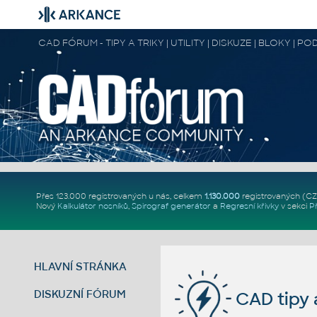
CAD FÓRUM - TIPY A TRIKY | UTILITY | DISKUZE | BLOKY |
Přes 123.000 registrovaných u nás, celkem
1.130.000
registrovaných (C
Nový
Kalkulátor nosníků
,
Spirograf generátor
a
Regresní křivky
v sekci
P
HLAVNÍ STRÁNKA
DISKUZNÍ FÓRUM
CAD tipy a