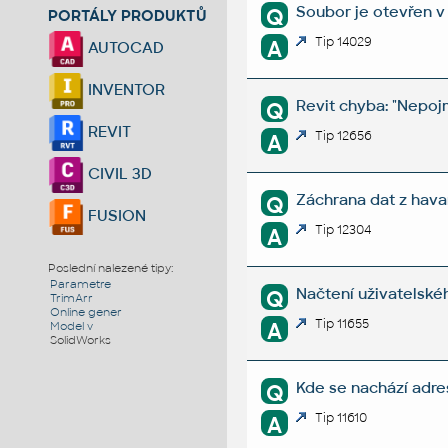
Soubor je otevřen v
Q
PORTÁLY PRODUKTŮ
Tip 14029
A
AUTOCAD
INVENTOR
Revit chyba: "Nepo
Q
REVIT
Tip 12656
A
CIVIL 3D
Záchrana dat z hav
Q
FUSION
Tip 12304
A
Poslední nalezené tipy:
Parametre
Načtení uživatelskéh
Q
TrimArr
Online gener
Tip 11655
A
Model v
SolidWorks
Kde se nachází adre
Q
Tip 11610
A