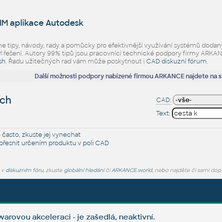
IM aplikace Autodesk
eme tipy, návody, rady a pomůcky pro efektivnější využívání systémů d
ešení. Autory 99% tipů jsou pracovníci technické podpory firmy ARKANCE.
sh
. Řadu užitečných rad vám může poskytnout i
CAD diskuzní fórum
.
Další možnosti podpory nabízené firmou ARKANCE najdete na 
ích
CAD:
Text:
 často, zkuste jej
vynechat
řesnit určením produktu v poli CAD
e v
diskuzním fóru
, zkuste
globální hledání
či
ARKANCE.world
, nebo najděte či sami dop
arovou akceleraci - je zašedlá, neaktivní.