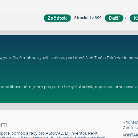
»
Stránka 1 z 699
pport Pack
mohou využít i archivu podrobnějších Tipů a Triků na
Helpdes
itu nebo libovolném jiném programu firmy Autodesk, doporučujeme absolv
um
ARKANC
Center 
odpora, pomoc a rady pro AutoCAD, LT, Inventor, Revit,
KONTAK