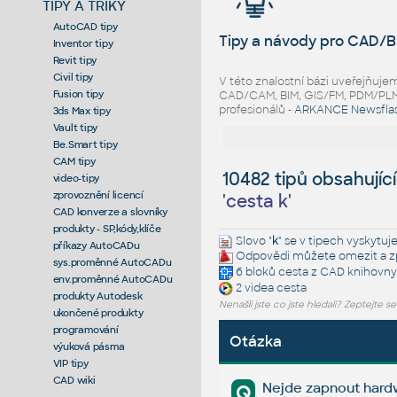
TIPY A TRIKY
AutoCAD tipy
Tipy a návody pro CAD/B
Inventor tipy
Revit tipy
Civil tipy
V této znalostní bázi uveřejňuj
Fusion tipy
CAD/CAM, BIM, GIS/FM, PDM/PLM ř
profesionálů -
ARKANCE Newsfla
3ds Max tipy
Vault tipy
Be.Smart tipy
CAM tipy
10482 tipů obsahujíc
video-tipy
zprovoznění licencí
'
cesta k
'
CAD konverze a slovníky
produkty - SP,kódy,klíče
Slovo "
k
" se v tipech vyskytuje
příkazy AutoCADu
Odpovědi můžete omezit a zp
sys.proměnné AutoCADu
6 bloků
cesta
z CAD knihovny
env.proměnné AutoCADu
2 videa
cesta
produkty Autodesk
Nenašli jste co jste hledali? Zeptejte s
ukončené produkty
programování
Otázka
výuková pásma
VIP tipy
CAD wiki
Nejde zapnout hardw
Q