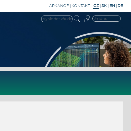
ARKANCE
|
KONTAKT
-
CZ
|
SK
|
EN
|
DE