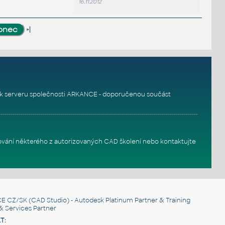
16.11.2012
»|
k serveru
společnosti ARKANCE - doporučenou součást
ování některého z autorizovaných
CAD školení
nebo
kontaktujte
E CZ/SK
(CAD Studio) - Autodesk Platinum Partner & Training
& Services Partner
T: