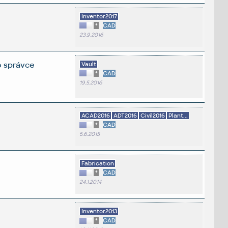
Inventor2017
*
CAD
23.9.2016
o správce
Vault
*
CAD
19.5.2016
ACAD2016
ADT2016
Civil2016
Plant...
*
CAD
5.6.2015
Fabrication
*
CAD
24.1.2014
Inventor2013
*
CAD