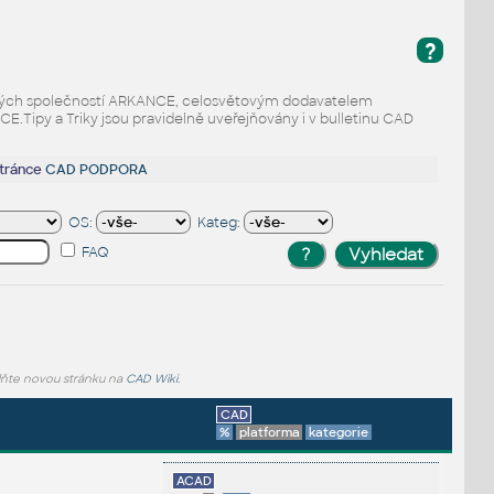
?
odaných společností ARKANCE, celosvětovým dodavatelem
Tipy a Triky jsou pravidelně uveřejňovány i v bulletinu CAD
stránce
CAD PODPORA
OS:
Kateg:
FAQ
lňte novou stránku na
CAD Wiki
.
CAD
%
platforma
kategorie
ACAD