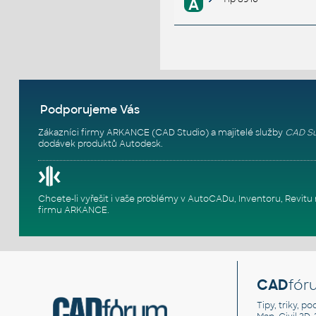
A
Podporujeme Vás
Zákazníci firmy ARKANCE (CAD Studio) a majitelé služby
CAD Su
dodávek produktů Autodesk.
Chcete-li vyřešit i vaše problémy v AutoCADu, Inventoru, Rev
firmu ARKANCE
.
CAD
fór
Tipy, triky, p