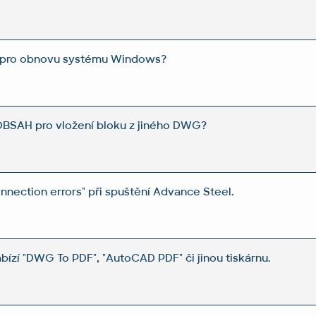
hu pro obnovu systému Windows?
OBSAH pro vložení bloku z jiného DWG?
nection errors" při spuštění Advance Steel.
bízí "DWG To PDF", "AutoCAD PDF" či jinou tiskárnu.