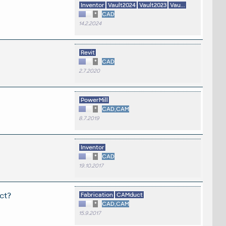
Inventor
Vault2024
Vault2023
Vau...
*
CAD
14.2.2024
Revit
*
CAD
2.7.2020
PowerMill
*
CAD,CAM
8.7.2019
Inventor
*
CAD
19.10.2017
ct?
Fabrication
CAMduct
*
CAD,CAM
15.9.2017