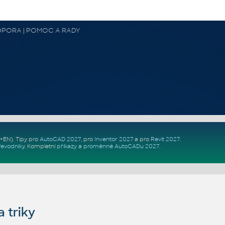
 PODPORA | POMOC A RADY
Z+EN)
. Tipy pro
AutoCAD 2027
, pro
Inventor 2027
a pro
Revit 2027
.
řevodníky
.
Kompletní
příkazy
a
proměnné AutoCADu 2027
.
 triky