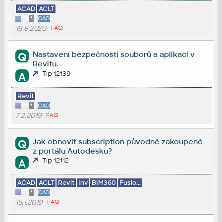
ACAD
ACLT
*
CAD
19.8.2020
FAQ
Nastavení bezpečnosti souborů a aplikací v
Q
Revitu.
Tip 12139
A
Revit
*
CAD
7.2.2019
FAQ
Jak obnovit subscription původně zakoupené
Q
z portálu Autodesku?
Tip 12112
A
ACAD
ACLT
Revit
Inv
BIM360
Fusio...
*
CAD
15.1.2019
FAQ