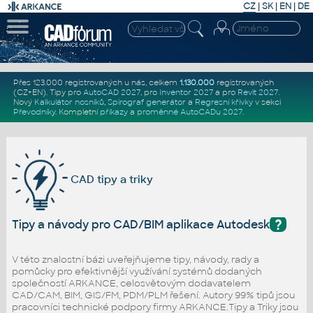
CZ
|
SK
|
EN
|
DE
Přes 123.000 registrovaných u nás, celkem
1.130.000
registrovaných
(CZ+EN)
. Tipy pro
AutoCAD 2027
, pro
Inventor 2027
a pro
Revit 2027
.
Nový
Kalkulátor nosníků
,
Spirograf generátor
a
Regresní křivky
v sekci
Převodníky
.
Kompletní
příkazy
a
proměnné AutoCADu 2027
.
CAD tipy a triky
?
Tipy a návody pro CAD/BIM aplikace Autodesk
V této znalostní bázi uveřejňujeme tipy, návody, rady a
pomůcky pro efektivnější využívání systémů dodaných
společností ARKANCE, celosvětovým dodavatelem
CAD/CAM, BIM, GIS/FM, PDM/PLM řešení. Autory 99% tipů jsou
pracovníci technické podpory firmy ARKANCE.Tipy a Triky jsou