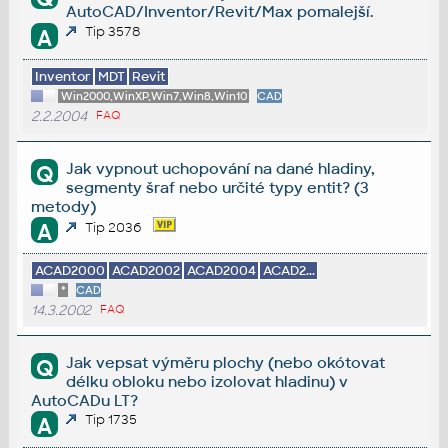
AutoCAD/Inventor/Revit/Max pomalejší.
Tip 3578
A
Inventor
MDT
Revit
Win2000,WinXP,Win7,Win8,Win10
CAD
2.2.2004
FAQ
Jak vypnout uchopování na dané hladiny,
Q
segmenty šraf nebo určité typy entit? (3
metody)
A
Tip 2036
ACAD2000
ACAD2002
ACAD2004
ACAD2...
*
CAD
14.3.2002
FAQ
Jak vepsat výměru plochy (nebo okótovat
Q
délku obloku nebo izolovat hladinu) v
AutoCADu LT?
Tip 1735
A