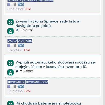
*
CAD
20.7.2009
FAQ
Zvýšení výkonu Správce sady listů a
Q
Navigátoru projektů.
Tip 6336
A
ACAD
ADT
ABS
*
CAD
3.10.2008
FAQ
Vypnutí automatického slučování součástí se
Q
stejným číslem v kusovníku Inventoru 10.
Tip 4550
A
Inventor10
InventorPro10
*
CAD
26.7.2005
FAQ
Při chodu na baterie je na notebooku
Q