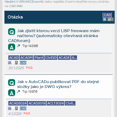
hledání
či
ARKANCE.world
, nebo najděte či sami doplňte novou stránku
na
CAD Wiki
.
CAD
Otázka
%
platforma
Jak zjistit kterou verzi LISP freeware mám
Q
načtenu? (automaticky otevíraná stránka
CADforum)
Tip 14398
A
ACAD
ACADM
Plant
Civil3D
ACADE
A...
*
CAD
30.1.2025
FAQ
Jak v AutoCADu publikovat PDF do stejné
Q
složky jako je DWG výkres?
Tip 13976
A
ACAD2024
ACAD2019
ACLT2024
Civil...
*
CAD
4.1.2024
FAQ