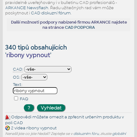
pravidelně uveřejňovány i v bulletinu CAD profesionálů -
ARKANCE Newsflash
. Řadu užitečných rad vám může
poskytnout i
CAD diskuzní fórum
.
Další možnosti podpory nabízené firmou ARKANCE najdete
na stránce
CAD PODPORA
340 tipů obsahujících
'
ribony vypnout
'
CAD:
OS:
Text:
FAQ
Odpovědi můžete omezit a zpřesnit určením produktu v
poli CAD
2 videa
ribony vypnout
Nenašli jste co jste hledali? Zeptejte se v
diskuzním fóru
, zkuste
globální