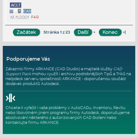
ACLT
*
CAD
19.11.2001
FAQ
»
»|
Stránka 1 z 23
Podporujeme Vás
Zákazníci firmy ARKANCE (CAD Studio) a majitelé služby
CAD
Support Pack
mohou využít i archivu podrobnějších Tipů a Triků na
Helpdesk serveru
společnosti ARKANCE - doporučenou součást
dodávek produktů Autodesk.
Chcete-li vyřešit i vaše problémy v AutoCADu, Inventoru, Revitu
nebo libovolném jiném programu firmy Autodesk, doporučujeme
absolvování některého z autorizovaných
CAD školení
nebo
kontaktujte firmu ARKANCE
.