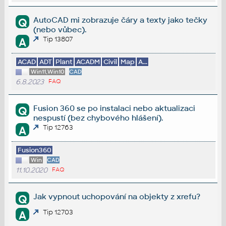
AutoCAD mi zobrazuje čáry a texty jako tečky
Q
(nebo vůbec).
Tip 13807
A
ACAD
ADT
Plant
ACADM
Civil
Map
A...
Win11,Win10
CAD
6.8.2023
FAQ
Fusion 360 se po instalaci nebo aktualizaci
Q
nespustí (bez chybového hlášení).
Tip 12763
A
Fusion360
Win
CAD
11.10.2020
FAQ
Jak vypnout uchopování na objekty z xrefu?
Q
Tip 12703
A