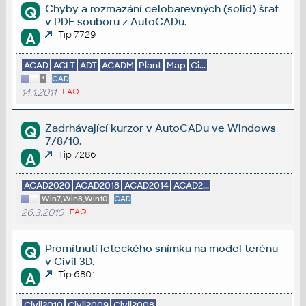
Chyby a rozmazání celobarevných (solid) šraf
Q
v PDF souboru z AutoCADu.
Tip 7729
A
ACAD
ACLT
ADT
ACADM
Plant
Map
Ci...
*
CAD
14.1.2011
FAQ
Zadrhávající kurzor v AutoCADu ve Windows
Q
7/8/10.
Tip 7286
A
ACAD2020
ACAD2018
ACAD2014
ACAD2...
Win7,Win8,Win10
CAD
26.3.2010
FAQ
Promítnutí leteckého snímku na model terénu
Q
v Civil 3D.
Tip 6801
A
Civil2010
Civil2009
Civil2008