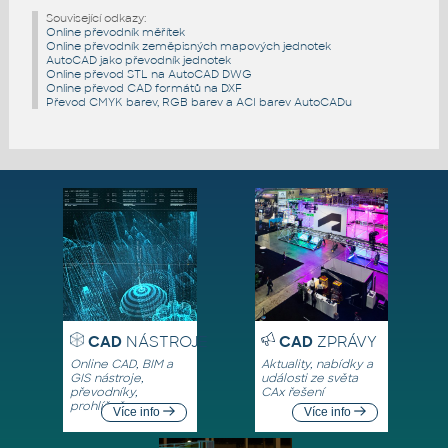
Související odkazy:
Online převodník měřítek
Online převodník zeměpisných mapových jednotek
AutoCAD jako převodník jednotek
Online převod STL na AutoCAD DWG
Online převod CAD formátů na DXF
Převod CMYK barev, RGB barev a ACI barev AutoCADu
CAD
NÁSTROJE
CAD
ZPRÁVY
Online CAD, BIM a
Aktuality, nabídky a
GIS nástroje,
události ze světa
převodníky,
CAx řešení
prohlížeče
Více info
Více info