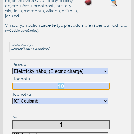
nejen ze světa CAD - délky, plochy,
objemu, času, hmotnosti, hustoty,
síly, tlaku, momentu, výkonu, průtoku,
jasu ad.
V modrých polích zadejte typ převodu a převáděnou hodnotu
.
(vyžaduje JavaScript)
electricCharge:
1.0 undefined = 1 undefined
Převod
Hodnota
Jednotka
=
Na