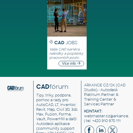
CAD
JOBS
Vaše CAD kariéra -
nabídky a poptávky
pracovních pozic
Více info
CAD
fórum
ARKANCE CZ/SK
(CAD
Studio) - Autodesk
Platinum Partner &
Tipy, triky, podpora,
Training Center &
pomoc a rady pro
Services Partner
AutoCAD, LT, Inventor,
Revit, Map, Civil 3D, 3ds
KONTAKT:
Max, Fusion, Forma,
webmaster.cz@arkance.w
Vault, PowerMill a další
| tel. +420 910 970 111
Autodesk aplikace
(community support