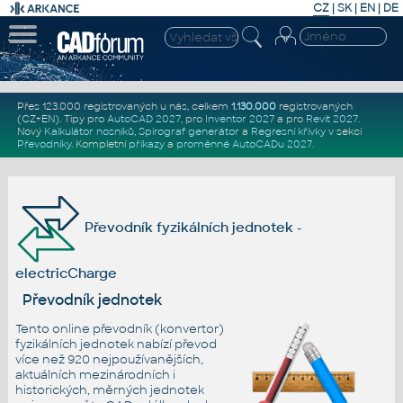
CZ
|
SK
|
EN
|
DE
Přes 123.000 registrovaných u nás, celkem
1.130.000
registrovaných
(CZ+EN)
. Tipy pro
AutoCAD 2027
, pro
Inventor 2027
a pro
Revit 2027
.
Nový
Kalkulátor nosníků
,
Spirograf generátor
a
Regresní křivky
v sekci
Převodníky
.
Kompletní
příkazy
a
proměnné AutoCADu 2027
.
Převodník fyzikálních jednotek -
electricCharge
Převodník jednotek
Tento online převodník (konvertor)
fyzikálních jednotek nabízí převod
více než 920 nejpoužívanějších,
aktuálních mezinárodních i
historických, měrných jednotek