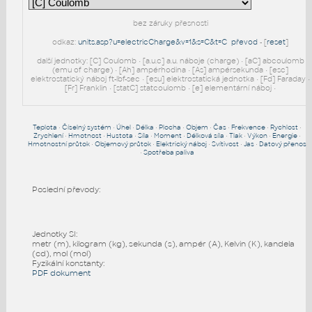
bez záruky přesnosti
odkaz:
units.asp?u=electricCharge&v=1&s=C&t=C
převod
- [
reset
]
další jednotky: [C] Coulomb • [a.u.c] a.u. náboje (charge) • [aC] abcoulomb
(emu of charge) • [Ah] ampérhodina • [As] ampérsekunda • [esc]
elektrostatický náboj ft-lbf-sec • [esu] elektrostatická jednotka • [Fd] Faraday •
[Fr] Franklin • [statC] statcoulomb • [e] elementární náboj •
Teplota
•
Číselný systém
•
Úhel
•
Délka
•
Plocha
•
Objem
•
Čas
•
Frekvence
•
Rychlost
•
Zrychlení
•
Hmotnost
•
Hustota
•
Síla
•
Moment
•
Délková síla
•
Tlak
•
Výkon
•
Energie
•
Hmotnostní průtok
•
Objemový průtok
•
Elektrický náboj
•
Svítivost
•
Jas
•
Datový přenos
•
Spotřeba paliva
Poslední převody:
Jednotky SI:
metr (m), kilogram (kg), sekunda (s), ampér (A), Kelvin (K), kandela
(cd), mol (mol)
Fyzikální konstanty:
PDF dokument