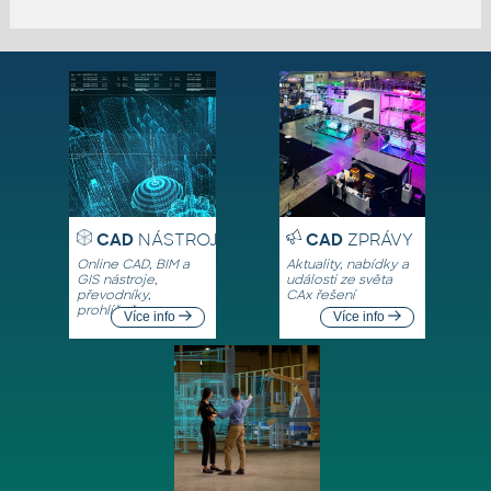
CAD
NÁSTROJE
CAD
ZPRÁVY
Online CAD, BIM a
Aktuality, nabídky a
GIS nástroje,
události ze světa
převodníky,
CAx řešení
prohlížeče
Více info
Více info