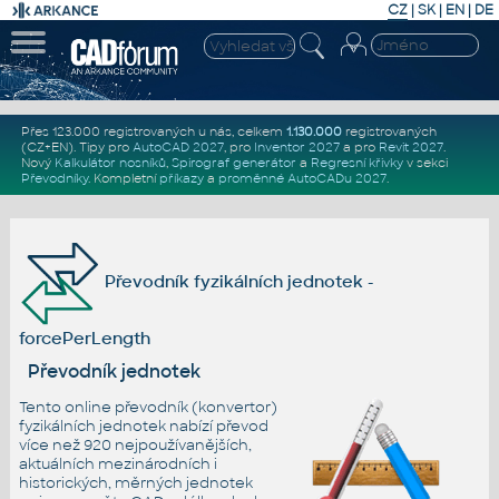
CZ
|
SK
|
EN
|
DE
Přes 123.000 registrovaných u nás, celkem
1.130.000
registrovaných
(CZ+EN)
. Tipy pro
AutoCAD 2027
, pro
Inventor 2027
a pro
Revit 2027
.
Nový
Kalkulátor nosníků
,
Spirograf generátor
a
Regresní křivky
v sekci
Převodníky
.
Kompletní
příkazy
a
proměnné AutoCADu 2027
.
Převodník fyzikálních jednotek -
forcePerLength
Převodník jednotek
Tento online převodník (konvertor)
fyzikálních jednotek nabízí převod
více než 920 nejpoužívanějších,
aktuálních mezinárodních i
historických, měrných jednotek