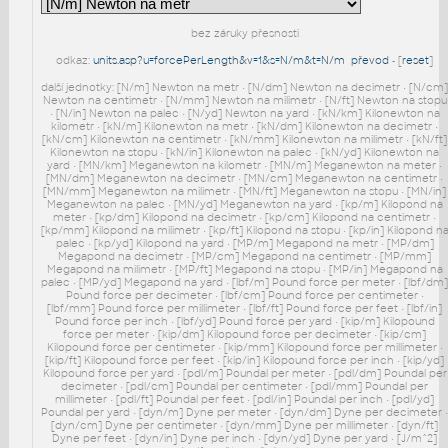
bez záruky přesnosti
odkaz:
units.asp?u=forcePerLength&v=1&s=N/m&t=N/m
převod
- [
reset
]
další jednotky: [N/m] Newton na metr • [N/dm] Newton na decimetr • [N/cm
Newton na centimetr • [N/mm] Newton na milimetr • [N/ft] Newton na stopu
• [N/in] Newton na palec • [N/yd] Newton na yard • [kN/km] Kilonewton na
kilometr • [kN/m] Kilonewton na metr • [kN/dm] Kilonewton na decimetr •
[kN/cm] Kilonewton na centimetr • [kN/mm] Kilonewton na milimetr • [kN/ft]
Kilonewton na stopu • [kN/in] Kilonewton na palec • [kN/yd] Kilonewton na
yard • [MN/km] Meganewton na kilometr • [MN/m] Meganewton na meter •
[MN/dm] Meganewton na decimetr • [MN/cm] Meganewton na centimetr •
[MN/mm] Meganewton na milimetr • [MN/ft] Meganewton na stopu • [MN/in]
Meganewton na palec • [MN/yd] Meganewton na yard • [kp/m] Kilopond na
meter • [kp/dm] Kilopond na decimetr • [kp/cm] Kilopond na centimetr •
[kp/mm] Kilopond na milimetr • [kp/ft] Kilopond na stopu • [kp/in] Kilopond n
palec • [kp/yd] Kilopond na yard • [MP/m] Megapond na metr • [MP/dm]
Megapond na decimetr • [MP/cm] Megapond na centimetr • [MP/mm]
Megapond na milimetr • [MP/ft] Megapond na stopu • [MP/in] Megapond na
palec • [MP/yd] Megapond na yard • [lbf/m] Pound force per meter • [lbf/dm
Pound force per decimeter • [lbf/cm] Pound force per centimeter •
[lbf/mm] Pound force per millimeter • [lbf/ft] Pound force per feet • [lbf/in]
Pound force per inch • [lbf/yd] Pound force per yard • [kip/m] Kilopound
force per meter • [kip/dm] Kilopound force per decimeter • [kip/cm]
Kilopound force per centimeter • [kip/mm] Kilopound force per millimeter •
[kip/ft] Kilopound force per feet • [kip/in] Kilopound force per inch • [kip/yd]
Kilopound force per yard • [pdl/m] Poundal per meter • [pdl/dm] Poundal per
decimeter • [pdl/cm] Poundal per centimeter • [pdl/mm] Poundal per
millimeter • [pdl/ft] Poundal per feet • [pdl/in] Poundal per inch • [pdl/yd]
Poundal per yard • [dyn/m] Dyne per meter • [dyn/dm] Dyne per decimeter 
[dyn/cm] Dyne per centimeter • [dyn/mm] Dyne per millimeter • [dyn/ft]
Dyne per feet • [dyn/in] Dyne per inch • [dyn/yd] Dyne per yard • [J/m^2]