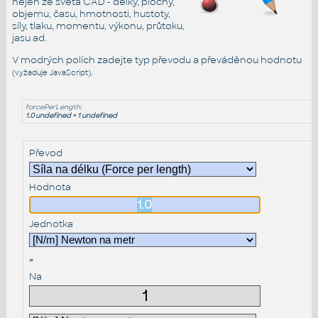
nejen ze světa CAD - délky, plochy,
objemu, času, hmotnosti, hustoty,
síly, tlaku, momentu, výkonu, průtoku,
jasu ad.
V modrých polích zadejte typ převodu a převáděnou hodnotu
.
(vyžaduje JavaScript)
forcePerLength:
1.0 undefined = 1 undefined
Převod
Hodnota
Jednotka
=
Na