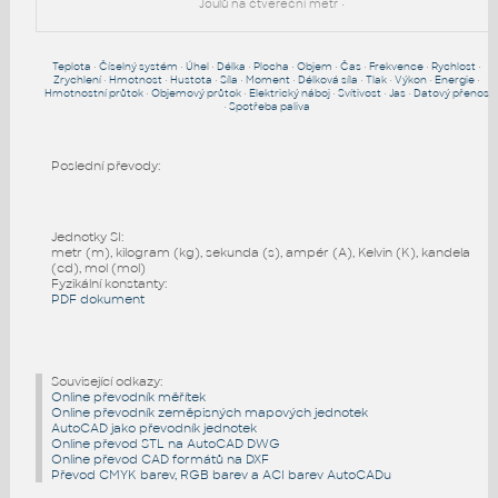
Joulů na čtvereční metr •
Teplota
•
Číselný systém
•
Úhel
•
Délka
•
Plocha
•
Objem
•
Čas
•
Frekvence
•
Rychlost
•
Zrychlení
•
Hmotnost
•
Hustota
•
Síla
•
Moment
•
Délková síla
•
Tlak
•
Výkon
•
Energie
•
Hmotnostní průtok
•
Objemový průtok
•
Elektrický náboj
•
Svítivost
•
Jas
•
Datový přenos
•
Spotřeba paliva
Poslední převody:
Jednotky SI:
metr (m), kilogram (kg), sekunda (s), ampér (A), Kelvin (K), kandela
(cd), mol (mol)
Fyzikální konstanty:
PDF dokument
Související odkazy:
Online převodník měřítek
Online převodník zeměpisných mapových jednotek
AutoCAD jako převodník jednotek
Online převod STL na AutoCAD DWG
Online převod CAD formátů na DXF
Převod CMYK barev, RGB barev a ACI barev AutoCADu