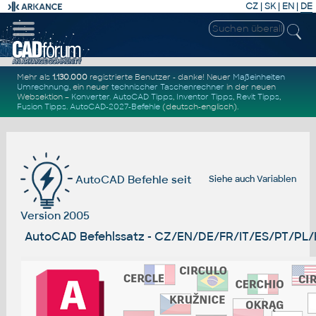
CZ
|
SK
|
EN
|
DE
Mehr als
1.130.000
registrierte Benutzer - danke! Neuer
Maßeinheiten
Umrechnung
, ein neuer
technischer Taschenrechner
in der neuen
Websektion –
Konverter
.
AutoCAD Tipps
,
Inventor Tipps
,
Revit Tipps
,
Fusion Tipps
.
AutoCAD-2027-Befehle
(deutsch-englisch).
AutoCAD Befehle seit
Siehe auch
Variablen
Version 2005
AutoCAD Befehlssatz - CZ/EN/DE/FR/IT/ES/PT/PL