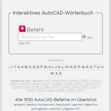
Interaktives AutoCAD-Wörterbuch
Befehl:
(
EN
oder
DE
)
Alle Befehle:
-
|
+
|
?
|
3
|
A
|
B
|
C
|
D
|
E
|
F
|
G
|
H
|
I
|
J
|
K
|
L
|
M
|
N
|
O
|
P
|
Q
|
R
|
S
|
T
|
U
|
V
|
W
|
X
|
Z
|
Befehle seit Version:
R12
|
R13
|
R14
|
2000
|
2000i
|
2002
|
2004
|
2005
|
2006
|
2007
|
2008
|
2009
|
2010
|
2011
|
2012
|
2013
|
2014
|
2015
|
2016
|
2017
|
2018
|
2019
|
2020
|
2021
|
2022
|
2023
|
2024
|
2025
|
2026
|
2027
|
Alle
1590
AutoCAD-Befehle im Überblick
(englisch, deutsch, tschechisch, französisch, spanisch, italienisch,
portugiesisch, polnisch, ungarisch
ET
)