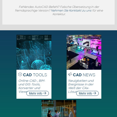
Fehlendes AutoCAD-Befehl? Falsche Übersetzung in der
fremdsprachige Version?
Nehmen Sie Konktakt zu uns
für eine
Korrektur.
CAD
TOOLS
CAD
NEWS
Online-CAD-, BIM-
Neuigkeiten und
und GIS-Tools,
Ereignisse in der
Konverter und
Welt der CAx-
Viewer
Lösungen
Mehr info
Mehr info