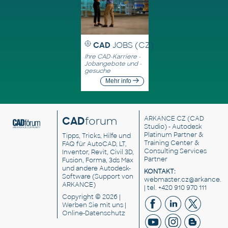
CAD
JOBS (CZ)
Ihre CAD-Karriere -
Jobangebote und -
gesuche
Mehr info
CAD
forum
ARKANCE CZ
(CAD
Studio) - Autodesk
Platinum Partner &
Tipps, Tricks, Hilfe und
Training Center &
FAQ für AutoCAD, LT,
Consulting Services
Inventor, Revit, Civil 3D,
Partner
Fusion, Forma, 3ds Max
und andere Autodesk-
KONTAKT:
Software (Support von
webmaster.cz@arkance.w
ARKANCE)
| tel. +420 910 970 111
Copyright © 2026 |
Werben Sie
mit uns |
Online-Datenschutz