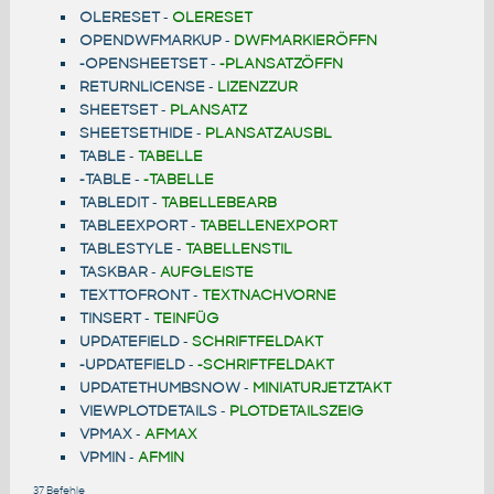
OLERESET
-
OLERESET
OPENDWFMARKUP
-
DWFMARKIERÖFFN
-OPENSHEETSET
-
-PLANSATZÖFFN
RETURNLICENSE
-
LIZENZZUR
SHEETSET
-
PLANSATZ
SHEETSETHIDE
-
PLANSATZAUSBL
TABLE
-
TABELLE
-TABLE
-
-TABELLE
TABLEDIT
-
TABELLEBEARB
TABLEEXPORT
-
TABELLENEXPORT
TABLESTYLE
-
TABELLENSTIL
TASKBAR
-
AUFGLEISTE
TEXTTOFRONT
-
TEXTNACHVORNE
TINSERT
-
TEINFÜG
UPDATEFIELD
-
SCHRIFTFELDAKT
-UPDATEFIELD
-
-SCHRIFTFELDAKT
UPDATETHUMBSNOW
-
MINIATURJETZTAKT
VIEWPLOTDETAILS
-
PLOTDETAILSZEIG
VPMAX
-
AFMAX
VPMIN
-
AFMIN
37 Befehle