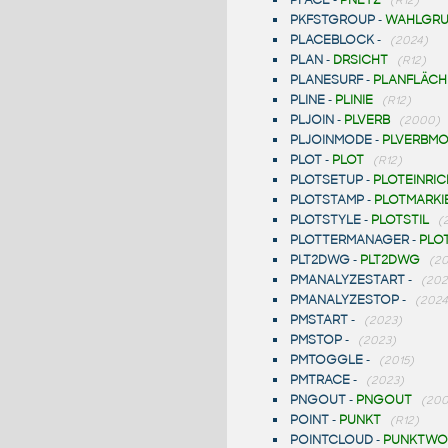
PKFSTGROUP
-
WAHLGRU
PLACEBLOCK
-
(2024)
PLAN
-
DRSICHT
(R12)
PLANESURF
-
PLANFLÄCH
PLINE
-
PLINIE
(R12)
PLJOIN
-
PLVERB
(2000)
PLJOINMODE
-
PLVERBM
PLOT
-
PLOT
(R12)
PLOTSETUP
-
PLOTEINRI
PLOTSTAMP
-
PLOTMARKI
PLOTSTYLE
-
PLOTSTIL
(
PLOTTERMANAGER
-
PLO
PLT2DWG
-
PLT2DWG
(2
PMANALYZESTART
-
(202
PMANALYZESTOP
-
(2024
PMSTART
-
(2023)
PMSTOP
-
(2023)
PMTOGGLE
-
(2015)
PMTRACE
-
(2023)
PNGOUT
-
PNGOUT
(200
POINT
-
PUNKT
(R12)
POINTCLOUD
-
PUNKTWO