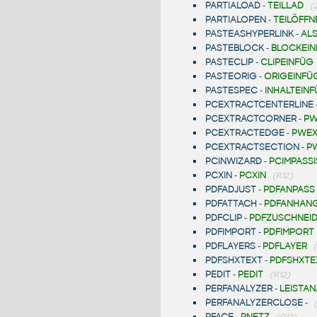
PARTIALOAD
-
TEILLAD
(
PARTIALOPEN
-
TEILÖFFN
PASTEASHYPERLINK
-
AL
PASTEBLOCK
-
BLOCKEI
PASTECLIP
-
CLIPEINFÜG
PASTEORIG
-
ORIGEINFÜ
PASTESPEC
-
INHALTEIN
PCEXTRACTCENTERLINE
PCEXTRACTCORNER
-
PW
PCEXTRACTEDGE
-
PWEX
PCEXTRACTSECTION
-
P
PCINWIZARD
-
PCIMPASSI
PCXIN
-
PCXIN
(R12)
PDFADJUST
-
PDFANPASS
PDFATTACH
-
PDFANHAN
PDFCLIP
-
PDFZUSCHNEI
PDFIMPORT
-
PDFIMPORT
PDFLAYERS
-
PDFLAYER
PDFSHXTEXT
-
PDFSHXTE
PEDIT
-
PEDIT
(R12)
PERFANALYZER
-
LEISTAN
PERFANALYZERCLOSE
-
PFACE
-
PNETZ
(R12)