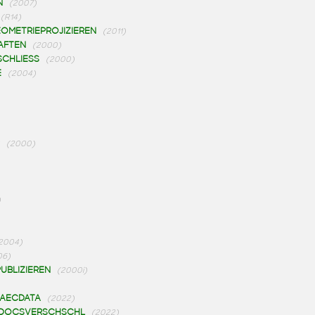
N
(2007)
(R14)
OMETRIEPROJIZIEREN
(2011)
AFTEN
(2000)
SCHLIESS
(2000)
E
(2004)
(2000)
)
2004)
06)
UBLIZIEREN
(2000i)
AECDATA
(2022)
NDOCSVERSCHSCHL
(2022)