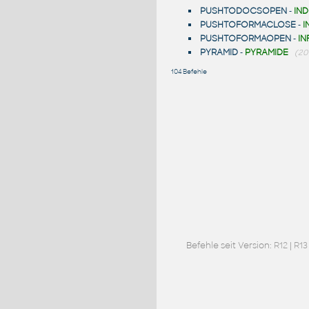
PUSHTODOCSOPEN
-
IN
PUSHTOFORMACLOSE
-
I
PUSHTOFORMAOPEN
-
I
PYRAMID
-
PYRAMIDE
(20
104 Befehle
Befehle seit Version:
R12
|
R13