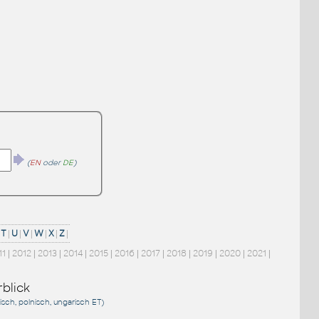
(
EN
oder
DE
)
T
|
U
|
V
|
W
|
X
|
Z
|
11
|
2012
|
2013
|
2014
|
2015
|
2016
|
2017
|
2018
|
2019
|
2020
|
2021
|
blick
sisch, polnisch, ungarisch
ET
)