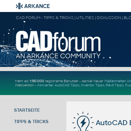
Mehr als
1.130.000
registrierte Benutzer - danke! Neuer
Maßeinheiten 
Websektion –
Konverter
.
AutoCAD Tipps
,
Inventor Tipps
,
Revit Tipps
,
Fus
STARTSEITE
AutoCAD B
TIPPS & TRICKS