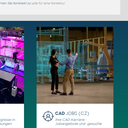
en Sie Konktakt zu uns
für eine Korrektur.
CAD
JOBS (CZ)
gnisse in
Ihre CAD-Karriere -
ösungen
Jobangebote und -gesuche