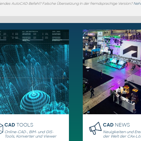
endes AutoCAD-Befehl? Falsche Übersetzung in der fremdsprachige Version?
Nehm
CAD
TOOLS
CAD
NEWS
Online-CAD-, BIM- und GIS-
Neuigkeiten und Erei
Tools, Konverter und Viewer
der Welt der CAx-L