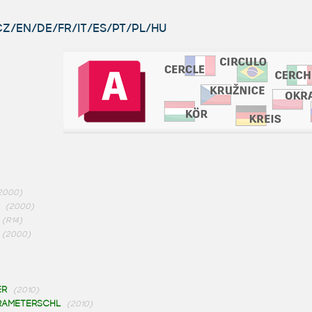
 CZ/EN/DE/FR/IT/ES/PT/PL/HU
2000)
(2000)
(R14)
(2000)
ER
(2010)
RAMETERSCHL
(2010)