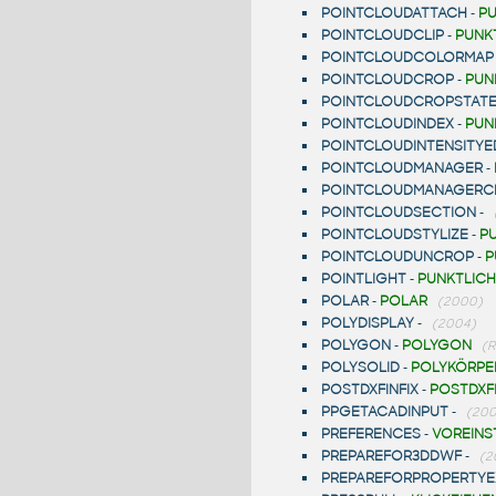
POINTCLOUDATTACH
-
P
POINTCLOUDCLIP
-
PUNK
POINTCLOUDCOLORMAP
POINTCLOUDCROP
-
PUN
POINTCLOUDCROPSTAT
POINTCLOUDINDEX
-
PUN
POINTCLOUDINTENSITYE
POINTCLOUDMANAGER
-
POINTCLOUDMANAGERC
POINTCLOUDSECTION
-
POINTCLOUDSTYLIZE
-
P
POINTCLOUDUNCROP
-
P
POINTLIGHT
-
PUNKTLICH
POLAR
-
POLAR
(2000)
POLYDISPLAY
-
(2004)
POLYGON
-
POLYGON
(R
POLYSOLID
-
POLYKÖRPE
POSTDXFINFIX
-
POSTDXFI
PPGETACADINPUT
-
(200
PREFERENCES
-
VOREINS
PREPAREFOR3DDWF
-
(2
PREPAREFORPROPERTYE