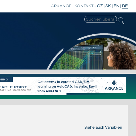
ARKANCE
|
KONTAKT
-
CZ
|
SK
|
EN
|
DE
Siehe auch
Variablen