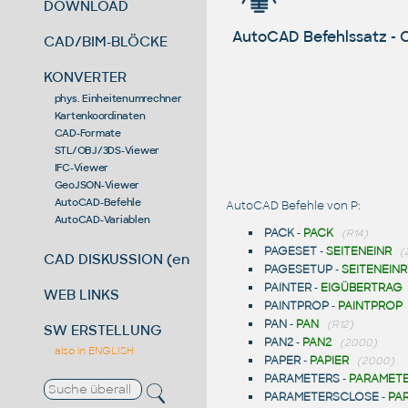
DOWNLOAD
AutoCAD Befehlssatz -
CAD/BIM-BLÖCKE
KONVERTER
phys. Einheitenumrechner
Kartenkoordinaten
CAD-Formate
STL/OBJ/3DS-Viewer
IFC-Viewer
GeoJSON-Viewer
AutoCAD-Befehle
AutoCAD Befehle von P:
AutoCAD-Variablen
PACK
-
PACK
(R14)
PAGESET
-
SEITENEINR
(
CAD DISKUSSION (en)
PAGESETUP
-
SEITENEINR
PAINTER
-
EIGÜBERTRAG
WEB LINKS
PAINTPROP
-
PAINTPROP
PAN
-
PAN
(R12)
SW ERSTELLUNG
PAN2
-
PAN2
(2000)
also in ENGLISH
PAPER
-
PAPIER
(2000)
PARAMETERS
-
PARAMET
PARAMETERSCLOSE
-
PA