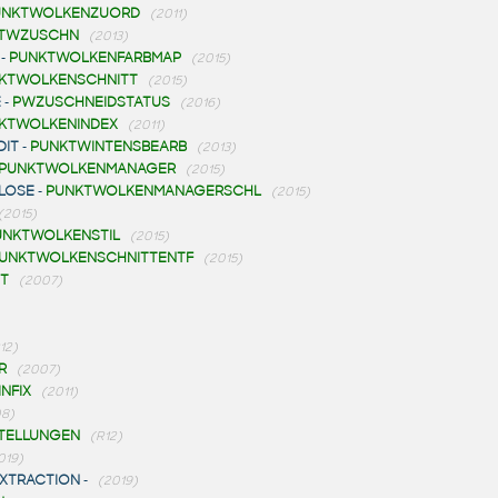
UNKTWOLKENZUORD
(2011)
TWZUSCHN
(2013)
-
PUNKTWOLKENFARBMAP
(2015)
KTWOLKENSCHNITT
(2015)
E
-
PWZUSCHNEIDSTATUS
(2016)
KTWOLKENINDEX
(2011)
DIT
-
PUNKTWINTENSBEARB
(2013)
PUNKTWOLKENMANAGER
(2015)
LOSE
-
PUNKTWOLKENMANAGERSCHL
(2015)
(2015)
UNKTWOLKENSTIL
(2015)
UNKTWOLKENSCHNITTENTF
(2015)
T
(2007)
12)
R
(2007)
NFIX
(2011)
8)
TELLUNGEN
(R12)
019)
XTRACTION
-
(2019)