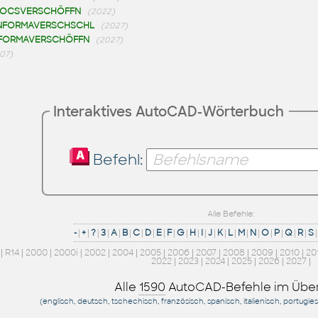
DOCSVERSCHÖFFN
(2022)
NFORMAVERSCHSCHL
(2027)
NFORMAVERSCHÖFFN
(2027)
07)
Interaktives AutoCAD-Wörterbuch
Befehl:
Alle Befehle:
-
|
+
|
?
|
3
|
A
|
B
|
C
|
D
|
E
|
F
|
G
|
H
|
I
|
J
|
K
|
L
|
M
|
N
|
O
|
P
|
Q
|
R
|
S
|
|
R14
|
2000
|
2000i
|
2002
|
2004
|
2005
|
2006
|
2007
|
2008
|
2009
|
2010
|
20
2022
|
2023
|
2024
|
2025
|
2026
|
2027
|
Alle
1590
AutoCAD-Befehle im Über
(englisch, deutsch, tschechisch, französisch, spanisch, italienisch, portugie