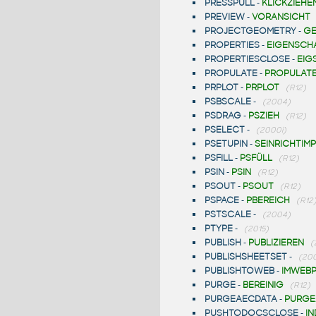
PRESSPULL
-
KLICKZIEHE
PREVIEW
-
VORANSICHT
PROJECTGEOMETRY
-
GE
PROPERTIES
-
EIGENSCH
PROPERTIESCLOSE
-
EIG
PROPULATE
-
PROPULAT
PRPLOT
-
PRPLOT
(R12)
PSBSCALE
-
(2004)
PSDRAG
-
PSZIEH
(R12)
PSELECT
-
(2000i)
PSETUPIN
-
SEINRICHTIMP
PSFILL
-
PSFÜLL
(R12)
PSIN
-
PSIN
(R12)
PSOUT
-
PSOUT
(R12)
PSPACE
-
PBEREICH
(R12
PSTSCALE
-
(2004)
PTYPE
-
(2015)
PUBLISH
-
PUBLIZIEREN
(
PUBLISHSHEETSET
-
(20
PUBLISHTOWEB
-
IMWEBP
PURGE
-
BEREINIG
(R12)
PURGEAECDATA
-
PURGE
PUSHTODOCSCLOSE
-
I