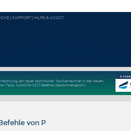
CAD FORUM - TIPPS & TRICKS | UTILITIES | DISKUSSION | BLÖCKE | SUPPORT | HILFE & ASSISTANCE
Umrechnung
, ein neuer
technischer Taschenrechner
in der neuen
ion Tipps
.
AutoCAD-2027-Befehle
(deutsch-englisch).
efehle von P