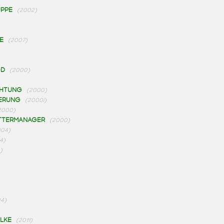
PPE
(2002)
E
(2007)
OD
(2000)
CHTUNG
(2000)
ERUNG
(2000i)
2000)
TTERMANAGER
(2000)
004)
4)
)
4)
LKE
(2011)