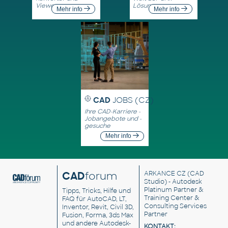
Viewer
Lösungen
Mehr info
Mehr info
CAD
JOBS (CZ)
Ihre CAD-Karriere -
Jobangebote und -
gesuche
Mehr info
CAD
forum
ARKANCE CZ
(CAD
Studio) - Autodesk
Platinum Partner &
Tipps, Tricks, Hilfe und
Training Center &
FAQ für AutoCAD, LT,
Consulting Services
Inventor, Revit, Civil 3D,
Partner
Fusion, Forma, 3ds Max
und andere Autodesk-
KONTAKT: