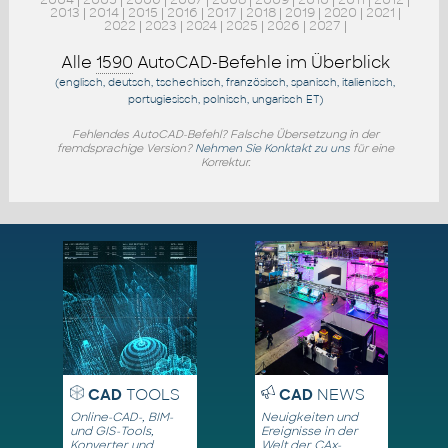
2013
|
2014
|
2015
|
2016
|
2017
|
2018
|
2019
|
2020
|
2021
|
2022
|
2023
|
2024
|
2025
|
2026
|
2027
|
Alle
1590
AutoCAD-Befehle im Überblick
(englisch, deutsch, tschechisch, französisch, spanisch, italienisch,
portugiesisch, polnisch, ungarisch
ET
)
Fehlendes AutoCAD-Befehl? Falsche Übersetzung in der
fremdsprachige Version?
Nehmen Sie Konktakt zu uns
für eine
Korrektur.
CAD
TOOLS
CAD
NEWS
Online-CAD-, BIM-
Neuigkeiten und
und GIS-Tools,
Ereignisse in der
Konverter und
Welt der CAx-