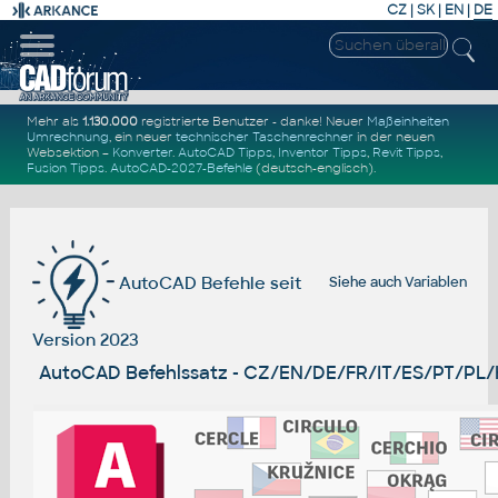
CZ
|
SK
|
EN
|
DE
Mehr als
1.130.000
registrierte Benutzer - danke! Neuer
Maßeinheiten
Umrechnung
, ein neuer
technischer Taschenrechner
in der neuen
Websektion –
Konverter
.
AutoCAD Tipps
,
Inventor Tipps
,
Revit Tipps
,
Fusion Tipps
.
AutoCAD-2027-Befehle
(deutsch-englisch).
AutoCAD Befehle seit
Siehe auch
Variablen
Version 2023
AutoCAD Befehlssatz - CZ/EN/DE/FR/IT/ES/PT/PL