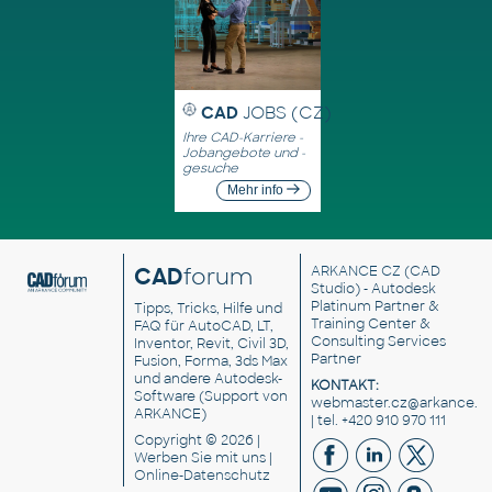
CAD
JOBS (CZ)
Ihre CAD-Karriere -
Jobangebote und -
gesuche
Mehr info
CAD
forum
ARKANCE CZ
(CAD
Studio) - Autodesk
Platinum Partner &
Tipps, Tricks, Hilfe und
Training Center &
FAQ für AutoCAD, LT,
Consulting Services
Inventor, Revit, Civil 3D,
Partner
Fusion, Forma, 3ds Max
und andere Autodesk-
KONTAKT:
Software (Support von
webmaster.cz@arkance.w
ARKANCE)
| tel. +420 910 970 111
Copyright © 2026 |
Werben Sie
mit uns |
Online-Datenschutz