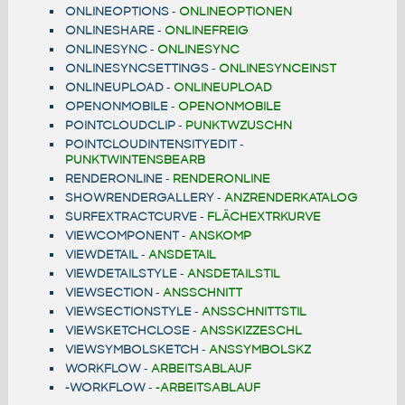
ONLINEOPTIONS
-
ONLINEOPTIONEN
ONLINESHARE
-
ONLINEFREIG
ONLINESYNC
-
ONLINESYNC
ONLINESYNCSETTINGS
-
ONLINESYNCEINST
ONLINEUPLOAD
-
ONLINEUPLOAD
OPENONMOBILE
-
OPENONMOBILE
POINTCLOUDCLIP
-
PUNKTWZUSCHN
POINTCLOUDINTENSITYEDIT
-
PUNKTWINTENSBEARB
RENDERONLINE
-
RENDERONLINE
SHOWRENDERGALLERY
-
ANZRENDERKATALOG
SURFEXTRACTCURVE
-
FLÄCHEXTRKURVE
VIEWCOMPONENT
-
ANSKOMP
VIEWDETAIL
-
ANSDETAIL
VIEWDETAILSTYLE
-
ANSDETAILSTIL
VIEWSECTION
-
ANSSCHNITT
VIEWSECTIONSTYLE
-
ANSSCHNITTSTIL
VIEWSKETCHCLOSE
-
ANSSKIZZESCHL
VIEWSYMBOLSKETCH
-
ANSSYMBOLSKZ
WORKFLOW
-
ARBEITSABLAUF
-WORKFLOW
-
-ARBEITSABLAUF