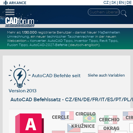
CZ
|
SK
|
EN
|
DE
Mehr als
1.130.000
registrierte Benutzer - danke! Neuer
Maßeinheiten
Umrechnung
, ein neuer
technischer Taschenrechner
in der neuen
Websektion –
Konverter
.
AutoCAD Tipps
,
Inventor Tipps
,
Revit Tipps
,
Fusion Tipps
.
AutoCAD-2027-Befehle
(deutsch-englisch).
AutoCAD Befehle seit
Siehe auch
Variablen
Version 2013
AutoCAD Befehlssatz - CZ/EN/DE/FR/IT/ES/PT/PL