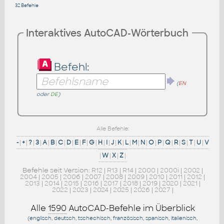
32 Befehle
Interaktives AutoCAD-Wörterbuch
Befehl:
(
EN
oder
DE
)
Alle Befehle:
-
|
+
|
?
|
3
|
A
|
B
|
C
|
D
|
E
|
F
|
G
|
H
|
I
|
J
|
K
|
L
|
M
|
N
|
O
|
P
|
Q
|
R
|
S
|
T
|
U
|
V
|
W
|
X
|
Z
|
Befehle seit Version:
R12
|
R13
|
R14
|
2000
|
2000i
|
2002
|
2004
|
2005
|
2006
|
2007
|
2008
|
2009
|
2010
|
2011
|
2012
|
2013
|
2014
|
2015
|
2016
|
2017
|
2018
|
2019
|
2020
|
2021
|
2022
|
2023
|
2024
|
2025
|
2026
|
2027
|
Alle
1590
AutoCAD-Befehle im Überblick
(englisch, deutsch, tschechisch, französisch, spanisch, italienisch,