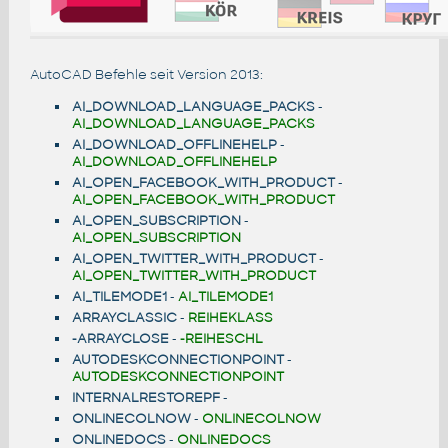
AutoCAD Befehle seit Version 2013:
AI_DOWNLOAD_LANGUAGE_PACKS
-
AI_DOWNLOAD_LANGUAGE_PACKS
AI_DOWNLOAD_OFFLINEHELP
-
AI_DOWNLOAD_OFFLINEHELP
AI_OPEN_FACEBOOK_WITH_PRODUCT
-
AI_OPEN_FACEBOOK_WITH_PRODUCT
AI_OPEN_SUBSCRIPTION
-
AI_OPEN_SUBSCRIPTION
AI_OPEN_TWITTER_WITH_PRODUCT
-
AI_OPEN_TWITTER_WITH_PRODUCT
AI_TILEMODE1
-
AI_TILEMODE1
ARRAYCLASSIC
-
REIHEKLASS
-ARRAYCLOSE
-
-REIHESCHL
AUTODESKCONNECTIONPOINT
-
AUTODESKCONNECTIONPOINT
INTERNALRESTOREPF
-
ONLINECOLNOW
-
ONLINECOLNOW
ONLINEDOCS
-
ONLINEDOCS