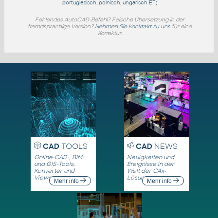
portugiesisch, polnisch, ungarisch
ET
)
Fehlendes AutoCAD-Befehl? Falsche Übersetzung in der
fremdsprachige Version?
Nehmen Sie Konktakt zu uns
für eine
Korrektur.
CAD
TOOLS
CAD
NEWS
Online-CAD-, BIM-
Neuigkeiten und
und GIS-Tools,
Ereignisse in der
Konverter und
Welt der CAx-
Viewer
Lösungen
Mehr info
Mehr info