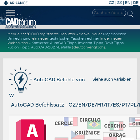
CZ
|
SK
|
EN
|
DE
Mehr als
1.130.000
registrierte Benutzer - danke! Neuer
Maßeinheiten
Umrechnung
, ein neuer
technischer Taschenrechner
in der neuen
Websektion –
Konverter
.
AutoCAD Tipps
,
Inventor Tipps
,
Revit Tipps
,
Fusion Tipps
.
AutoCAD-2027-Befehle
(deutsch-englisch).
AutoCAD Befehle von
Siehe auch
Variablen
W
AutoCAD Befehlssatz - CZ/EN/DE/FR/IT/ES/PT/PL