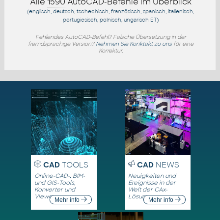
Alle
1590
AutoCAD-Befehle im Überblick
(englisch, deutsch, tschechisch, französisch, spanisch, italienisch,
portugiesisch, polnisch, ungarisch
ET
)
Fehlendes AutoCAD-Befehl? Falsche Übersetzung in der
fremdsprachige Version?
Nehmen Sie Konktakt zu uns
für eine
Korrektur.
CAD
TOOLS
CAD
NEWS
Online-CAD-, BIM-
Neuigkeiten und
und GIS-Tools,
Ereignisse in der
Konverter und
Welt der CAx-
Viewer
Lösungen
Mehr info
Mehr info