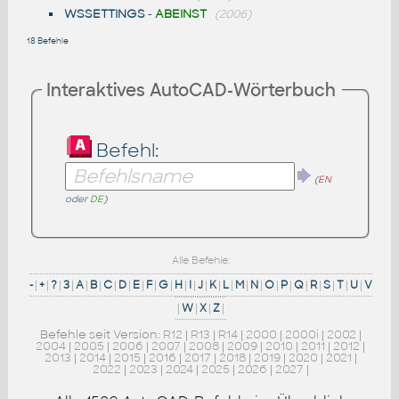
WSSETTINGS
-
ABEINST
(2006)
18 Befehle
Interaktives AutoCAD-Wörterbuch
Befehl:
(
EN
oder
DE
)
Alle Befehle:
-
|
+
|
?
|
3
|
A
|
B
|
C
|
D
|
E
|
F
|
G
|
H
|
I
|
J
|
K
|
L
|
M
|
N
|
O
|
P
|
Q
|
R
|
S
|
T
|
U
|
V
|
W
|
X
|
Z
|
Befehle seit Version:
R12
|
R13
|
R14
|
2000
|
2000i
|
2002
|
2004
|
2005
|
2006
|
2007
|
2008
|
2009
|
2010
|
2011
|
2012
|
2013
|
2014
|
2015
|
2016
|
2017
|
2018
|
2019
|
2020
|
2021
|
2022
|
2023
|
2024
|
2025
|
2026
|
2027
|