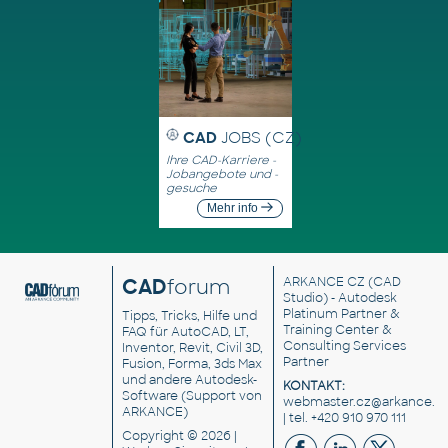
CAD
JOBS (CZ)
Ihre CAD-Karriere -
Jobangebote und -
gesuche
Mehr info
CAD
forum
ARKANCE CZ
(CAD
Studio) - Autodesk
Platinum Partner &
Tipps, Tricks, Hilfe und
Training Center &
FAQ für AutoCAD, LT,
Consulting Services
Inventor, Revit, Civil 3D,
Partner
Fusion, Forma, 3ds Max
und andere Autodesk-
KONTAKT:
Software (Support von
webmaster.cz@arkance.w
ARKANCE)
| tel. +420 910 970 111
Copyright © 2026 |