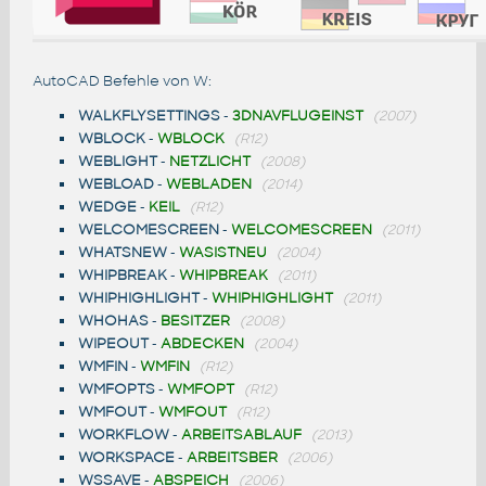
AutoCAD Befehle von W:
WALKFLYSETTINGS
-
3DNAVFLUGEINST
(2007)
WBLOCK
-
WBLOCK
(R12)
WEBLIGHT
-
NETZLICHT
(2008)
WEBLOAD
-
WEBLADEN
(2014)
WEDGE
-
KEIL
(R12)
WELCOMESCREEN
-
WELCOMESCREEN
(2011)
WHATSNEW
-
WASISTNEU
(2004)
WHIPBREAK
-
WHIPBREAK
(2011)
WHIPHIGHLIGHT
-
WHIPHIGHLIGHT
(2011)
WHOHAS
-
BESITZER
(2008)
WIPEOUT
-
ABDECKEN
(2004)
WMFIN
-
WMFIN
(R12)
WMFOPTS
-
WMFOPT
(R12)
WMFOUT
-
WMFOUT
(R12)
WORKFLOW
-
ARBEITSABLAUF
(2013)
WORKSPACE
-
ARBEITSBER
(2006)
WSSAVE
-
ABSPEICH
(2006)