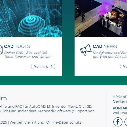
CAD
TOOLS
CAD
NEWS
Online-CAD-, BIM- und GIS-
Neuigkeiten und Erei
Tools, Konverter und Viewer
der Welt der CAx-L
Mehr info
Me
um
ARKANC
Center 
 Hilfe und FAQ für AutoCAD, LT, Inventor, Revit, Civil 3D,
KONTAK
a, 3ds Max und andere Autodesk-Software (Support von
webmast
2026 |
Werben Sie
mit uns |
Online-Datenschutz