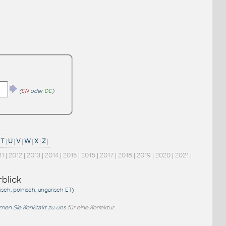
(
EN
oder
DE
)
T
|
U
|
V
|
W
|
X
|
Z
|
11
|
2012
|
2013
|
2014
|
2015
|
2016
|
2017
|
2018
|
2019
|
2020
|
2021
|
blick
sisch, polnisch, ungarisch
ET
)
en Sie Konktakt zu uns
für eine Korrektur.