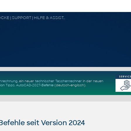
CAD FORUM - TIPPS & TRICKS | UTILITIES | DISKUSSION | BLÖCKE | SUPPORT | HILFE & ASSISTANCE
Umrechnung
, ein neuer
technischer Taschenrechner
in der neuen
ion Tipps
.
AutoCAD-2027-Befehle
(deutsch-englisch).
fehle seit Version 2024