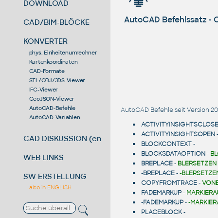
DOWNLOAD
AutoCAD Befehlssatz -
CAD/BIM-BLÖCKE
KONVERTER
phys. Einheitenumrechner
Kartenkoordinaten
CAD-Formate
STL/OBJ/3DS-Viewer
IFC-Viewer
GeoJSON-Viewer
AutoCAD-Befehle
AutoCAD Befehle seit Version 20
AutoCAD-Variablen
ACTIVITYINSIGHTSCLOS
ACTIVITYINSIGHTSOPEN
CAD DISKUSSION (en)
BLOCKCONTEXT
-
BLOCKSDATAOPTION
-
B
WEB LINKS
BREPLACE
-
BLERSETZEN
-BREPLACE
-
-BLERSETZE
SW ERSTELLUNG
COPYFROMTRACE
-
VON
also in ENGLISH
FADEMARKUP
-
MARKIERA
-FADEMARKUP
-
-MARKIER
PLACEBLOCK
-