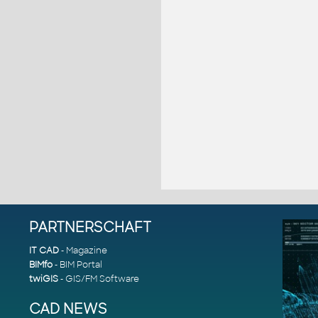
PARTNERSCHAFT
IT CAD
- Magazine
BIMfo
- BIM Portal
twiGIS
- GIS/FM Software
CAD NEWS