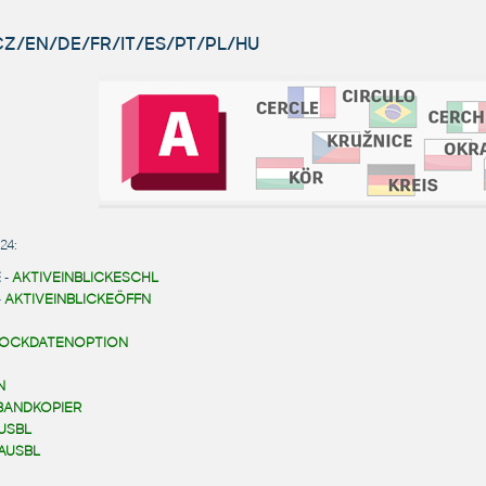
 CZ/EN/DE/FR/IT/ES/PT/PL/HU
24:
E
-
AKTIVEINBLICKESCHL
-
AKTIVEINBLICKEÖFFN
LOCKDATENOPTION
N
BANDKOPIER
USBL
AUSBL