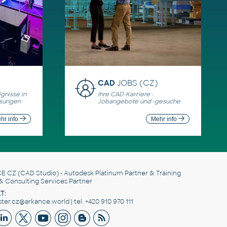
CAD
JOBS (CZ)
gnisse in
Ihre CAD-Karriere -
ösungen
Jobangebote und -gesuche
hr info
Mehr info
E CZ
(CAD Studio) - Autodesk Platinum Partner & Training
& Consulting Services Partner
T:
er.cz@arkance.world | tel. +420 910 970 111