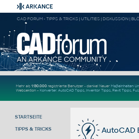
Mehr als
1.130.000
registrierte Benutzer - danke! Neuer
Maßeinheiten 
Websektion –
Konverter
.
AutoCAD Tipps
,
Inventor Tipps
,
Revit Tipps
,
Fus
STARTSEITE
AutoCAD Be
TIPPS & TRICKS