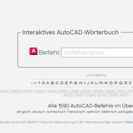
Interaktives AutoCAD-Wörterbuch
Befehl:
Alle Befehle:
-
|
+
|
?
|
3
|
A
|
B
|
C
|
D
|
E
|
F
|
G
|
H
|
I
|
J
|
K
|
L
|
M
|
N
|
O
|
P
|
Q
|
R
|
S
|
|
R14
|
2000
|
2000i
|
2002
|
2004
|
2005
|
2006
|
2007
|
2008
|
2009
|
2010
|
20
2022
|
2023
|
2024
|
2025
|
2026
|
2027
|
Alle
1590
AutoCAD-Befehle im Über
(englisch, deutsch, tschechisch, französisch, spanisch, italienisch, portugie
endes AutoCAD-Befehl? Falsche Übersetzung in der fremdsprachige Version?
Nehm