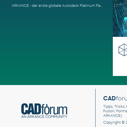
ARKANCE - der erste globale Autodesk Platinum Partner
CAD
for
Tipps, Tricks,
Fusion, Form
ARKANCE)
Copyright © 