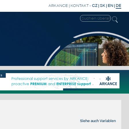
ARKANCE
|
KONTAKT
-
CZ
|
SK
|
EN
|
DE
Siehe auch
Variablen