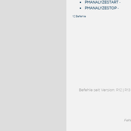
PMANALYZESTART
-
PMANALYZESTOP
-
12 Befehle
Befehle seit Version:
R12
|
R13
Fehl