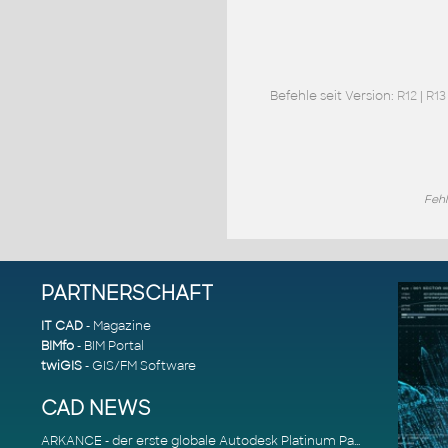
Befehle seit Version:
R12
|
R13
Fehl
PARTNERSCHAFT
IT CAD
- Magazine
BIMfo
- BIM Portal
twiGIS
- GIS/FM Software
CAD NEWS
ARKANCE - der erste globale Autodesk Platinum Partner