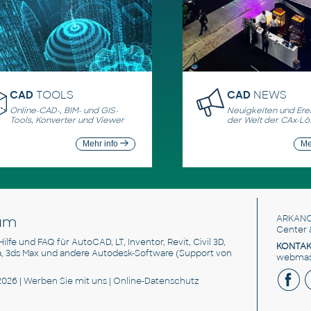
CAD
TOOLS
CAD
NEWS
Online-CAD-, BIM- und GIS-
Neuigkeiten und Erei
Tools, Konverter und Viewer
der Welt der CAx-L
Mehr info
Me
um
ARKANC
Center 
 Hilfe und FAQ für AutoCAD, LT, Inventor, Revit, Civil 3D,
KONTAK
a, 3ds Max und andere Autodesk-Software (Support von
webmast
2026 |
Werben Sie
mit uns |
Online-Datenschutz