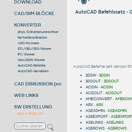
DOWNLOAD
AutoCAD Befehlssatz -
CAD/BIM-BLÖCKE
KONVERTER
phys. Einheitenumrechner
Kartenkoordinaten
CAD-Formate
STL/OBJ/3DS-Viewer
IFC-Viewer
GeoJSON-Viewer
AutoCAD-Befehle
AutoCAD Befehle seit Version R1
AutoCAD-Variablen
3DSIN
-
3DSIN
3DSOUT
-
3DSOUT
CAD DISKUSSION (en)
ACISIN
-
ACISIN
ACISOUT
-
ACISOUT
WEB LINKS
AMECONVERT
-
AMEKON
ARX
-
ARX
SW ERSTELLUNG
ASEADMIN
-
ASEADMIN
also in ENGLISH
ASEEXPORT
-
ASEEXPOR
ASELINKS
-
ASELINKS
ASEROWS
-
ASEROWS