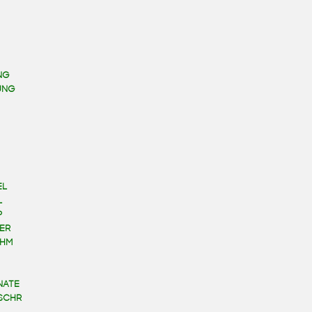
NG
UNG
EL
L
P
ER
HM
NATE
SCHR