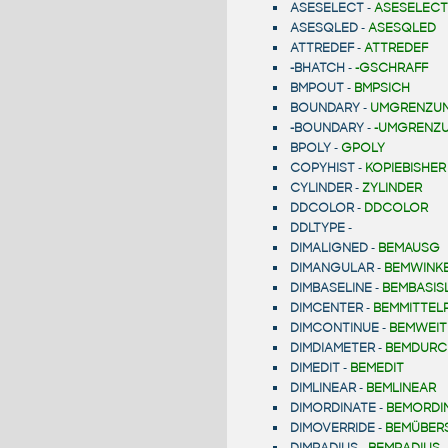
ASESELECT
-
ASESELECT
ASESQLED
-
ASESQLED
ATTREDEF
-
ATTREDEF
-BHATCH
-
-GSCHRAFF
BMPOUT
-
BMPSICH
BOUNDARY
-
UMGRENZU
-BOUNDARY
-
-UMGRENZ
BPOLY
-
GPOLY
COPYHIST
-
KOPIEBISHER
CYLINDER
-
ZYLINDER
DDCOLOR
-
DDCOLOR
DDLTYPE
-
DIMALIGNED
-
BEMAUSG
DIMANGULAR
-
BEMWINK
DIMBASELINE
-
BEMBASIS
DIMCENTER
-
BEMMITTEL
DIMCONTINUE
-
BEMWEIT
DIMDIAMETER
-
BEMDURC
DIMEDIT
-
BEMEDIT
DIMLINEAR
-
BEMLINEAR
DIMORDINATE
-
BEMORDI
DIMOVERRIDE
-
BEMÜBER
DIMRADIUS
-
BEMRADIUS