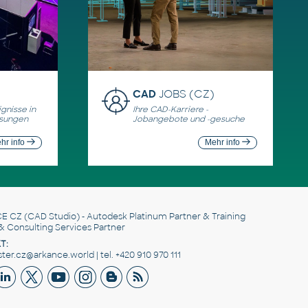
CAD
JOBS (CZ)
gnisse in
Ihre CAD-Karriere -
ösungen
Jobangebote und -gesuche
hr info
Mehr info
E CZ
(CAD Studio) - Autodesk Platinum Partner & Training
& Consulting Services Partner
T:
er.cz@arkance.world | tel. +420 910 970 111