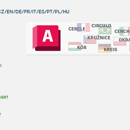
 CZ/EN/DE/FR/IT/ES/PT/PL/HU
3:
VERT
T