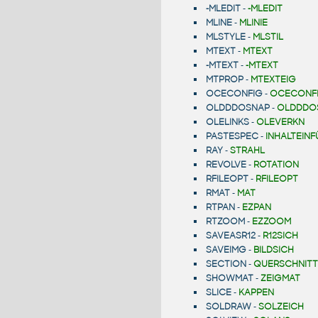
-MLEDIT
-
-MLEDIT
MLINE
-
MLINIE
MLSTYLE
-
MLSTIL
MTEXT
-
MTEXT
-MTEXT
-
-MTEXT
MTPROP
-
MTEXTEIG
OCECONFIG
-
OCECONF
OLDDDOSNAP
-
OLDDDO
OLELINKS
-
OLEVERKN
PASTESPEC
-
INHALTEIN
RAY
-
STRAHL
REVOLVE
-
ROTATION
RFILEOPT
-
RFILEOPT
RMAT
-
MAT
RTPAN
-
EZPAN
RTZOOM
-
EZZOOM
SAVEASR12
-
R12SICH
SAVEIMG
-
BILDSICH
SECTION
-
QUERSCHNITT
SHOWMAT
-
ZEIGMAT
SLICE
-
KAPPEN
SOLDRAW
-
SOLZEICH