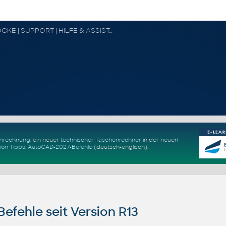
CAD FORUM - TIPPS & TRICKS | UTILITIES | DISKUSSION | BLÖCKE | SUPPORT | HILFE & ASSISTANCE
Umrechnung
, ein neuer
technischer Taschenrechner
in der neuen
ion Tipps
.
AutoCAD-2027-Befehle
(deutsch-englisch).
fehle seit Version R13