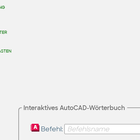
NG
TER
ASTEN
Interaktives AutoCAD-Wörterbuch
Befehl: