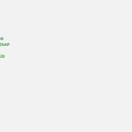
IG
SNAP
FÜG