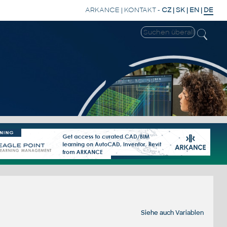
ARKANCE
|
KONTAKT
-
CZ
|
SK
|
EN
|
DE
Siehe auch
Variablen