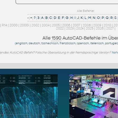
Alle Befehle:
-
|
+
|
?
|
3
|
A
|
B
|
C
|
D
|
E
|
F
|
G
|
H
|
I
|
J
|
K
|
L
|
M
|
N
|
O
|
P
|
Q
|
R
|
S
|
|
R14
|
2000
|
2000i
|
2002
|
2004
|
2005
|
2006
|
2007
|
2008
|
2009
|
2010
|
20
2022
|
2023
|
2024
|
2025
|
2026
|
2027
|
Alle
1590
AutoCAD-Befehle im Über
(englisch, deutsch, tschechisch, französisch, spanisch, italienisch, portugie
endes AutoCAD-Befehl? Falsche Übersetzung in der fremdsprachige Version?
Nehm