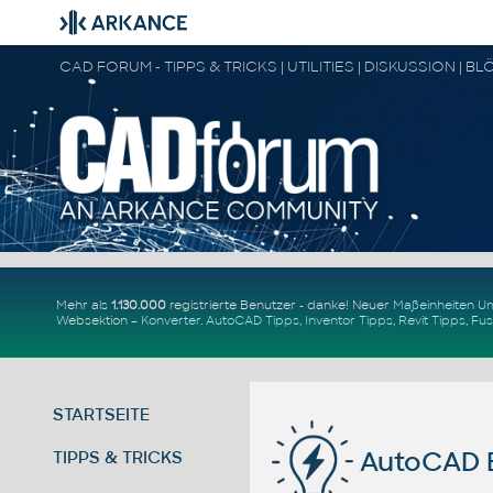
Mehr als
1.130.000
registrierte Benutzer - danke! Neuer
Maßeinheiten 
Websektion –
Konverter
.
AutoCAD Tipps
,
Inventor Tipps
,
Revit Tipps
,
Fus
STARTSEITE
AutoCAD Be
TIPPS & TRICKS