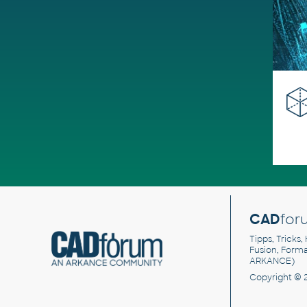
CAD
for
Tipps, Tricks,
Fusion, Form
ARKANCE)
Copyright © 