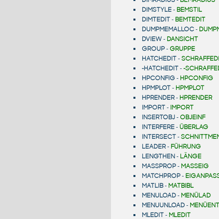
DIMSTYLE
-
BEMSTIL
DIMTEDIT
-
BEMTEDIT
DUMPMEMALLOC
-
DUMP
DVIEW
-
DANSICHT
GROUP
-
GRUPPE
HATCHEDIT
-
SCHRAFFED
-HATCHEDIT
-
-SCHRAFFE
HPCONFIG
-
HPCONFIG
HPMPLOT
-
HPMPLOT
HPRENDER
-
HPRENDER
IMPORT
-
IMPORT
INSERTOBJ
-
OBJEINF
INTERFERE
-
ÜBERLAG
INTERSECT
-
SCHNITTME
LEADER
-
FÜHRUNG
LENGTHEN
-
LÄNGE
MASSPROP
-
MASSEIG
MATCHPROP
-
EIGANPAS
MATLIB
-
MATBIBL
MENULOAD
-
MENÜLAD
MENUUNLOAD
-
MENÜENT
MLEDIT
-
MLEDIT