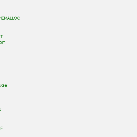
MEMALLOC
IT
DIT
NGE
S
F