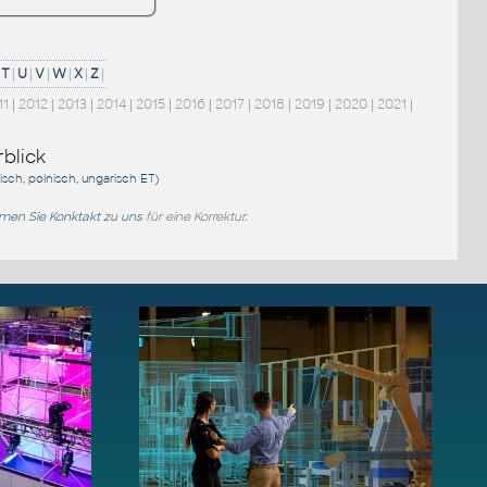
T
|
U
|
V
|
W
|
X
|
Z
|
11
|
2012
|
2013
|
2014
|
2015
|
2016
|
2017
|
2018
|
2019
|
2020
|
2021
|
blick
sisch, polnisch, ungarisch
ET
)
en Sie Konktakt zu uns
für eine Korrektur.