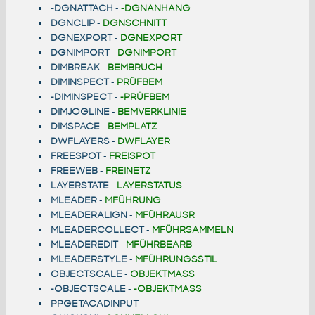
-DGNATTACH
-
-DGNANHANG
DGNCLIP
-
DGNSCHNITT
DGNEXPORT
-
DGNEXPORT
DGNIMPORT
-
DGNIMPORT
DIMBREAK
-
BEMBRUCH
DIMINSPECT
-
PRÜFBEM
-DIMINSPECT
-
-PRÜFBEM
DIMJOGLINE
-
BEMVERKLINIE
DIMSPACE
-
BEMPLATZ
DWFLAYERS
-
DWFLAYER
FREESPOT
-
FREISPOT
FREEWEB
-
FREINETZ
LAYERSTATE
-
LAYERSTATUS
MLEADER
-
MFÜHRUNG
MLEADERALIGN
-
MFÜHRAUSR
MLEADERCOLLECT
-
MFÜHRSAMMELN
MLEADEREDIT
-
MFÜHRBEARB
MLEADERSTYLE
-
MFÜHRUNGSSTIL
OBJECTSCALE
-
OBJEKTMASS
-OBJECTSCALE
-
-OBJEKTMASS
PPGETACADINPUT
-