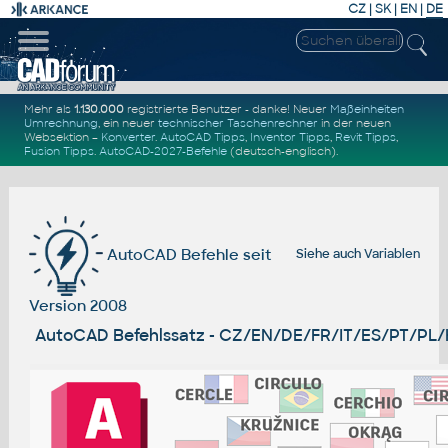
CZ
|
SK
|
EN
|
DE
Mehr als
1.130.000
registrierte Benutzer - danke! Neuer
Maßeinheiten
Umrechnung
, ein neuer
technischer Taschenrechner
in der neuen
Websektion –
Konverter
.
AutoCAD Tipps
,
Inventor Tipps
,
Revit Tipps
,
Fusion Tipps
.
AutoCAD-2027-Befehle
(deutsch-englisch).
AutoCAD Befehle seit
Siehe auch
Variablen
Version 2008
AutoCAD Befehlssatz - CZ/EN/DE/FR/IT/ES/PT/PL