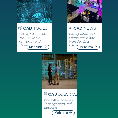
CAD
TOOLS
CAD
NEWS
Online-CAD-, BIM-
Neuigkeiten und
und GIS-Tools,
Ereignisse in der
Konverter und
Welt der CAx-
Viewer
Lösungen
Mehr info
Mehr info
CAD
JOBS (CZ)
Ihre CAD-Karriere -
Jobangebote und -
gesuche
Mehr info