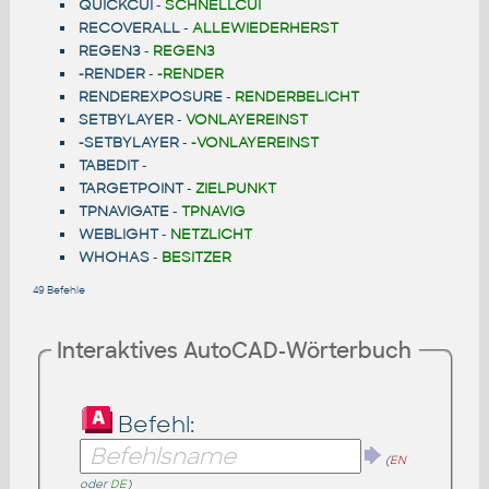
QUICKCUI
-
SCHNELLCUI
RECOVERALL
-
ALLEWIEDERHERST
REGEN3
-
REGEN3
-RENDER
-
-RENDER
RENDEREXPOSURE
-
RENDERBELICHT
SETBYLAYER
-
VONLAYEREINST
-SETBYLAYER
-
-VONLAYEREINST
TABEDIT
-
TARGETPOINT
-
ZIELPUNKT
TPNAVIGATE
-
TPNAVIG
WEBLIGHT
-
NETZLICHT
WHOHAS
-
BESITZER
49 Befehle
Interaktives AutoCAD-Wörterbuch
Befehl:
(
EN
oder
DE
)