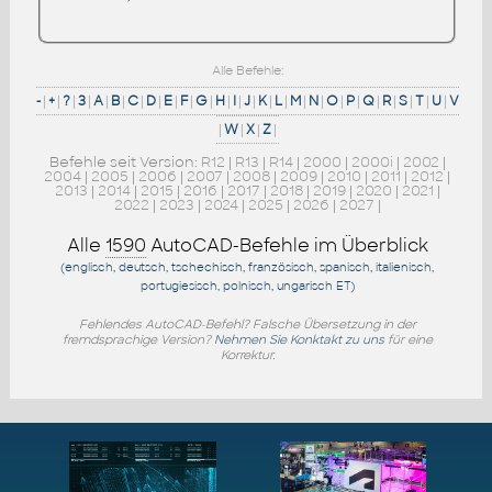
Alle Befehle:
-
|
+
|
?
|
3
|
A
|
B
|
C
|
D
|
E
|
F
|
G
|
H
|
I
|
J
|
K
|
L
|
M
|
N
|
O
|
P
|
Q
|
R
|
S
|
T
|
U
|
V
|
W
|
X
|
Z
|
Befehle seit Version:
R12
|
R13
|
R14
|
2000
|
2000i
|
2002
|
2004
|
2005
|
2006
|
2007
|
2008
|
2009
|
2010
|
2011
|
2012
|
2013
|
2014
|
2015
|
2016
|
2017
|
2018
|
2019
|
2020
|
2021
|
2022
|
2023
|
2024
|
2025
|
2026
|
2027
|
Alle
1590
AutoCAD-Befehle im Überblick
(englisch, deutsch, tschechisch, französisch, spanisch, italienisch,
portugiesisch, polnisch, ungarisch
ET
)
Fehlendes AutoCAD-Befehl? Falsche Übersetzung in der
fremdsprachige Version?
Nehmen Sie Konktakt zu uns
für eine
Korrektur.