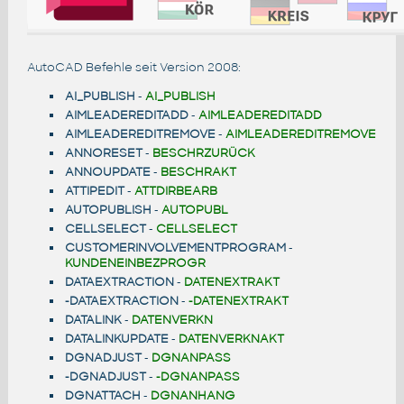
AutoCAD Befehle seit Version 2008:
AI_PUBLISH
-
AI_PUBLISH
AIMLEADEREDITADD
-
AIMLEADEREDITADD
AIMLEADEREDITREMOVE
-
AIMLEADEREDITREMOVE
ANNORESET
-
BESCHRZURÜCK
ANNOUPDATE
-
BESCHRAKT
ATTIPEDIT
-
ATTDIRBEARB
AUTOPUBLISH
-
AUTOPUBL
CELLSELECT
-
CELLSELECT
CUSTOMERINVOLVEMENTPROGRAM
-
KUNDENEINBEZPROGR
DATAEXTRACTION
-
DATENEXTRAKT
-DATAEXTRACTION
-
-DATENEXTRAKT
DATALINK
-
DATENVERKN
DATALINKUPDATE
-
DATENVERKNAKT
DGNADJUST
-
DGNANPASS
-DGNADJUST
-
-DGNANPASS
DGNATTACH
-
DGNANHANG