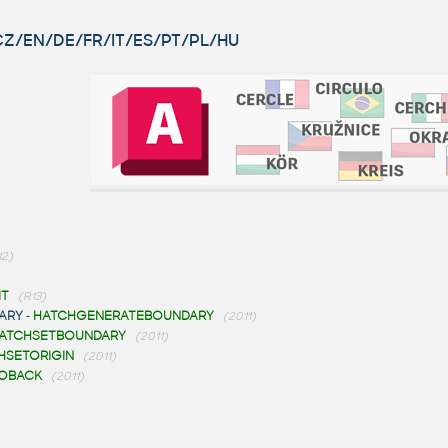
 CZ/EN/DE/FR/IT/ES/PT/PL/HU
12)
IT
(R13)
ARY
-
HATCHGENERATEBOUNDARY
(2011)
ATCHSETBOUNDARY
(2011)
HSETORIGIN
(2011)
OBACK
(2011)