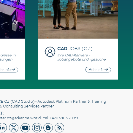
CAD
JOBS (CZ)
gnisse in
Ihre CAD-Karriere -
ösungen
Jobangebote und -gesuche
hr info
Mehr info
E CZ
(CAD Studio) - Autodesk Platinum Partner & Training
& Consulting Services Partner
T:
er.cz@arkance.world | tel. +420 910 970 111