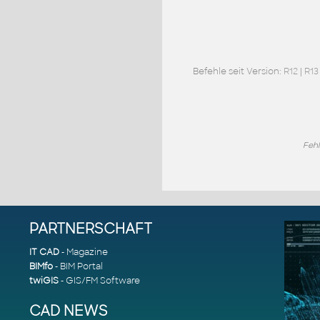
Befehle seit Version:
R12
|
R13
Fehl
PARTNERSCHAFT
IT CAD
- Magazine
BIMfo
- BIM Portal
twiGIS
- GIS/FM Software
CAD NEWS