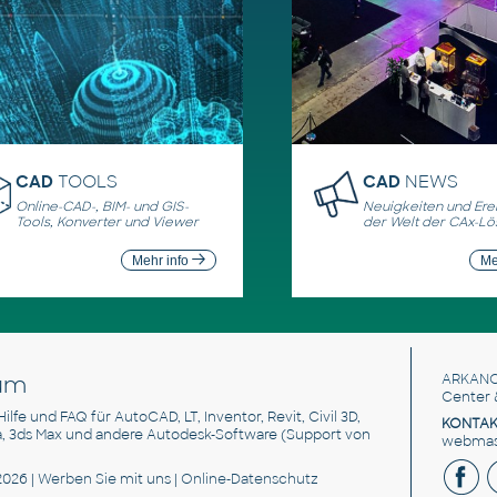
CAD
TOOLS
CAD
NEWS
Online-CAD-, BIM- und GIS-
Neuigkeiten und Erei
Tools, Konverter und Viewer
der Welt der CAx-L
Mehr info
Me
um
ARKANC
Center 
 Hilfe und FAQ für AutoCAD, LT, Inventor, Revit, Civil 3D,
KONTAK
a, 3ds Max und andere Autodesk-Software (Support von
webmast
2026 |
Werben Sie
mit uns |
Online-Datenschutz