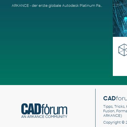
ARKANCE - der erste globale Autodesk Platinum Partner
CAD
for
Tipps, Tricks,
Fusion, Form
ARKANCE)
Copyright © 