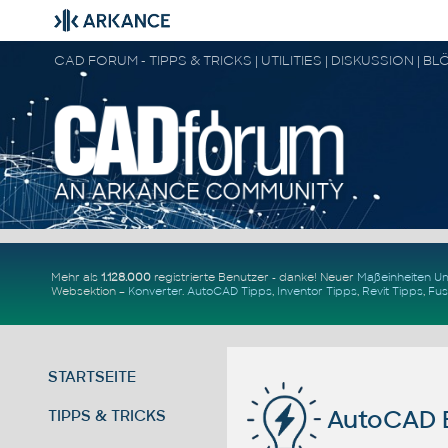
Mehr als
1.128.000
registrierte Benutzer - danke! Neuer
Maßeinheiten 
Websektion –
Konverter
.
AutoCAD Tipps
,
Inventor Tipps
,
Revit Tipps
,
Fus
STARTSEITE
AutoCAD B
TIPPS & TRICKS