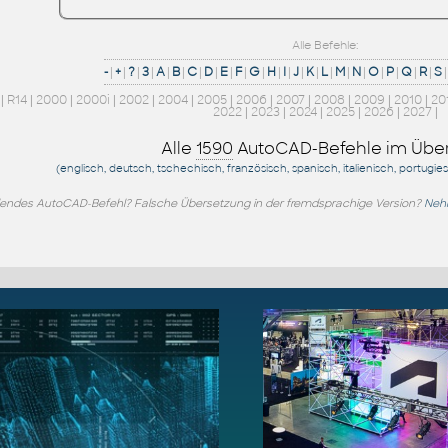
Alle Befehle:
-
|
+
|
?
|
3
|
A
|
B
|
C
|
D
|
E
|
F
|
G
|
H
|
I
|
J
|
K
|
L
|
M
|
N
|
O
|
P
|
Q
|
R
|
S
|
|
R14
|
2000
|
2000i
|
2002
|
2004
|
2005
|
2006
|
2007
|
2008
|
2009
|
2010
|
20
2022
|
2023
|
2024
|
2025
|
2026
|
2027
|
Alle
1590
AutoCAD-Befehle im Über
(englisch, deutsch, tschechisch, französisch, spanisch, italienisch, portugie
endes AutoCAD-Befehl? Falsche Übersetzung in der fremdsprachige Version?
Nehm