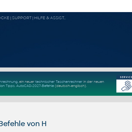
CAD FORUM - TIPPS & TRICKS | UTILITIES | DISKUSSION | BLÖCKE | SUPPORT | HILFE & ASSISTANCE
Umrechnung
, ein neuer
technischer Taschenrechner
in der neuen
ion Tipps
.
AutoCAD-2027-Befehle
(deutsch-englisch).
efehle von H