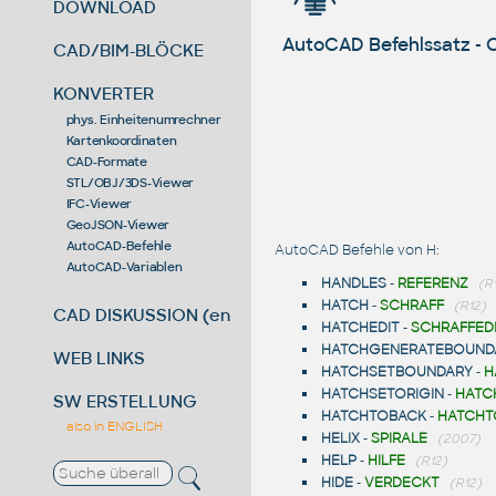
DOWNLOAD
AutoCAD Befehlssatz -
CAD/BIM-BLÖCKE
KONVERTER
phys. Einheitenumrechner
Kartenkoordinaten
CAD-Formate
STL/OBJ/3DS-Viewer
IFC-Viewer
GeoJSON-Viewer
AutoCAD-Befehle
AutoCAD Befehle von H:
AutoCAD-Variablen
HANDLES
-
REFERENZ
(R
HATCH
-
SCHRAFF
(R12)
CAD DISKUSSION (en)
HATCHEDIT
-
SCHRAFFED
HATCHGENERATEBOUND
WEB LINKS
HATCHSETBOUNDARY
-
H
HATCHSETORIGIN
-
HATC
SW ERSTELLUNG
HATCHTOBACK
-
HATCHT
also in ENGLISH
HELIX
-
SPIRALE
(2007)
HELP
-
HILFE
(R12)
HIDE
-
VERDECKT
(R12)