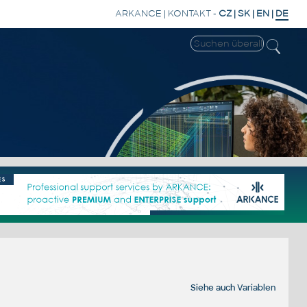
ARKANCE
|
KONTAKT
-
CZ
|
SK
|
EN
|
DE
Siehe auch
Variablen