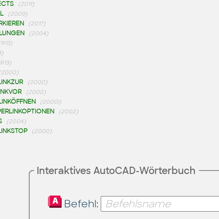
ECTS
(2011)
L
(2009)
RKIEREN
(2017)
LLUNGEN
(2004)
(R13)
3)
(R13)
(2000)
LINKZUR
(2000)
INKVOR
(2000)
LINKÖFFNEN
(2000i)
PERLINKOPTIONEN
(2002)
S
(2004)
LINKSTOP
(2000)
Interaktives AutoCAD-Wörterbuch
Befehl: