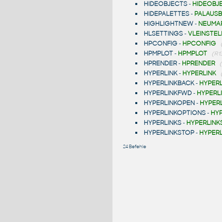
HIDEOBJECTS
-
HIDEOBJ
HIDEPALETTES
-
PALAUSB
HIGHLIGHTNEW
-
NEUMA
HLSETTINGS
-
VLEINSTE
HPCONFIG
-
HPCONFIG
HPMPLOT
-
HPMPLOT
(R1
HPRENDER
-
HPRENDER
HYPERLINK
-
HYPERLINK
HYPERLINKBACK
-
HYPER
HYPERLINKFWD
-
HYPERL
HYPERLINKOPEN
-
HYPER
HYPERLINKOPTIONS
-
HY
HYPERLINKS
-
HYPERLINK
HYPERLINKSTOP
-
HYPER
24 Befehle