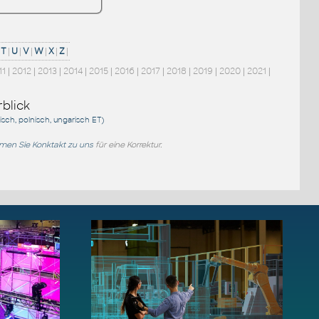
T
|
U
|
V
|
W
|
X
|
Z
|
11
|
2012
|
2013
|
2014
|
2015
|
2016
|
2017
|
2018
|
2019
|
2020
|
2021
|
blick
sisch, polnisch, ungarisch
ET
)
en Sie Konktakt zu uns
für eine Korrektur.