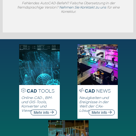
Fehlendes AutoCAD-Befehl? Falsche Übersetzung in der
fremdsprachige Version?
Nehmen Sie Konktakt zu uns
für eine
Korrektur.
CAD
TOOLS
CAD
NEWS
Online-CAD-, BIM-
Neuigkeiten und
und GIS-Tools,
Ereignisse in der
Konverter und
Welt der CAx-
Viewer
Lösungen
Mehr info
Mehr info