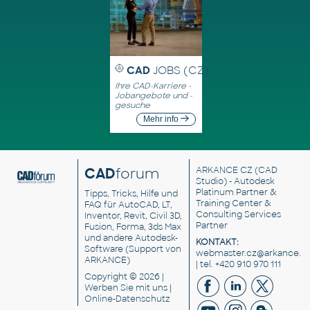
CAD
JOBS (CZ)
Ihre CAD-Karriere -
Jobangebote und -
gesuche
Mehr info
CAD
forum
ARKANCE CZ
(CAD
Studio) - Autodesk
Platinum Partner &
Tipps, Tricks, Hilfe und
Training Center &
FAQ für AutoCAD, LT,
Consulting Services
Inventor, Revit, Civil 3D,
Partner
Fusion, Forma, 3ds Max
und andere Autodesk-
KONTAKT:
Software (Support von
webmaster.cz@arkance.w
ARKANCE)
| tel. +420 910 970 111
Copyright © 2026 |
Werben Sie
mit uns |
Online-Datenschutz