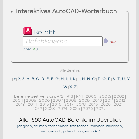
Interaktives AutoCAD-Wörterbuch
Befehl:
(
EN
oder
DE
)
Alle Befehle:
-
|
+
|
?
|
3
|
A
|
B
|
C
|
D
|
E
|
F
|
G
|
H
|
I
|
J
|
K
|
L
|
M
|
N
|
O
|
P
|
Q
|
R
|
S
|
T
|
U
|
V
|
W
|
X
|
Z
|
Befehle seit Version:
R12
|
R13
|
R14
|
2000
|
2000i
|
2002
|
2004
|
2005
|
2006
|
2007
|
2008
|
2009
|
2010
|
2011
|
2012
|
2013
|
2014
|
2015
|
2016
|
2017
|
2018
|
2019
|
2020
|
2021
|
2022
|
2023
|
2024
|
2025
|
2026
|
2027
|
Alle
1590
AutoCAD-Befehle im Überblick
(englisch, deutsch, tschechisch, französisch, spanisch, italienisch,
portugiesisch, polnisch, ungarisch
ET
)