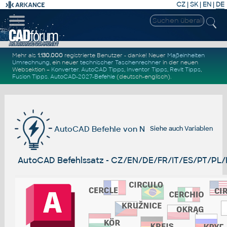
CZ
|
SK
|
EN
|
DE
Mehr als
1.130.000
registrierte Benutzer - danke! Neuer
Maßeinheiten
Umrechnung
, ein neuer
technischer Taschenrechner
in der neuen
Websektion –
Konverter
.
AutoCAD Tipps
,
Inventor Tipps
,
Revit Tipps
,
Fusion Tipps
.
AutoCAD-2027-Befehle
(deutsch-englisch).
AutoCAD Befehle von N
Siehe auch
Variablen
AutoCAD Befehlssatz - CZ/EN/DE/FR/IT/ES/PT/PL