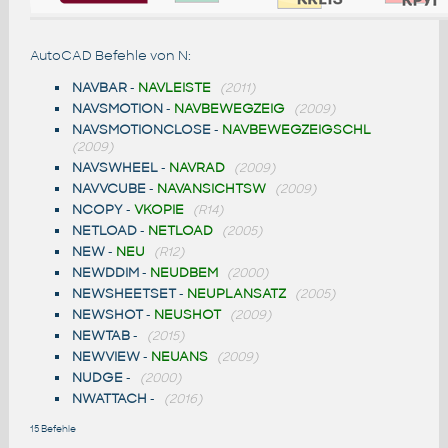
AutoCAD Befehle von N:
NAVBAR
-
NAVLEISTE
(2011)
NAVSMOTION
-
NAVBEWEGZEIG
(2009)
NAVSMOTIONCLOSE
-
NAVBEWEGZEIGSCHL
(2009)
NAVSWHEEL
-
NAVRAD
(2009)
NAVVCUBE
-
NAVANSICHTSW
(2009)
NCOPY
-
VKOPIE
(R14)
NETLOAD
-
NETLOAD
(2005)
NEW
-
NEU
(R12)
NEWDDIM
-
NEUDBEM
(2000)
NEWSHEETSET
-
NEUPLANSATZ
(2005)
NEWSHOT
-
NEUSHOT
(2009)
NEWTAB
-
(2015)
NEWVIEW
-
NEUANS
(2009)
NUDGE
-
(2000)
NWATTACH
-
(2016)
15 Befehle