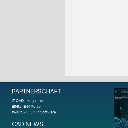
PARTNERSCHAFT
IT CAD
- Magazine
BIMfo
- BIM Portal
twiGIS
- GIS/FM Software
CAD NEWS