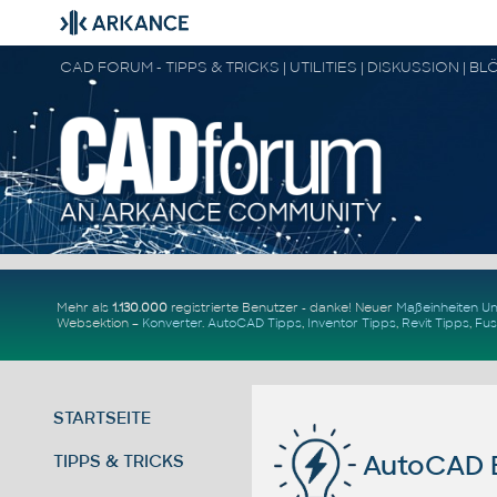
Mehr als
1.130.000
registrierte Benutzer - danke! Neuer
Maßeinheiten 
Websektion –
Konverter
.
AutoCAD Tipps
,
Inventor Tipps
,
Revit Tipps
,
Fus
STARTSEITE
AutoCAD Be
TIPPS & TRICKS