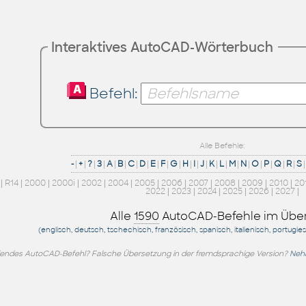
Interaktives AutoCAD-Wörterbuch
Befehl:
Alle Befehle:
-
|
+
|
?
|
3
|
A
|
B
|
C
|
D
|
E
|
F
|
G
|
H
|
I
|
J
|
K
|
L
|
M
|
N
|
O
|
P
|
Q
|
R
|
S
|
|
R14
|
2000
|
2000i
|
2002
|
2004
|
2005
|
2006
|
2007
|
2008
|
2009
|
2010
|
20
2022
|
2023
|
2024
|
2025
|
2026
|
2027
|
Alle
1590
AutoCAD-Befehle im Über
(englisch, deutsch, tschechisch, französisch, spanisch, italienisch, portugie
endes AutoCAD-Befehl? Falsche Übersetzung in der fremdsprachige Version?
Nehm