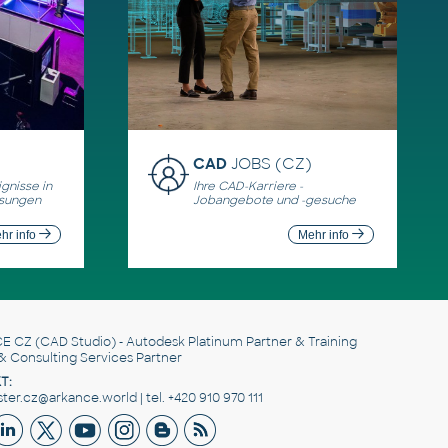
CAD
JOBS (CZ)
gnisse in
Ihre CAD-Karriere -
ösungen
Jobangebote und -gesuche
hr info
Mehr info
E CZ
(CAD Studio) - Autodesk Platinum Partner & Training
& Consulting Services Partner
T:
er.cz@arkance.world | tel. +420 910 970 111