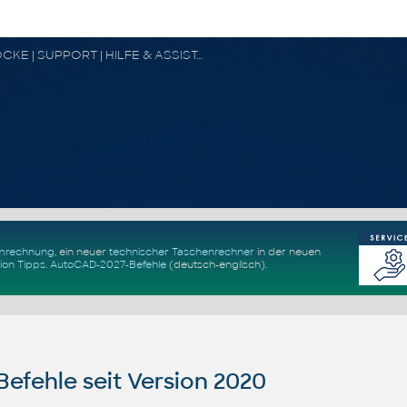
CAD FORUM - TIPPS & TRICKS | UTILITIES | DISKUSSION | BLÖCKE | SUPPORT | HILFE & ASSISTANCE
Umrechnung
, ein neuer
technischer Taschenrechner
in der neuen
ion Tipps
.
AutoCAD-2027-Befehle
(deutsch-englisch).
fehle seit Version 2020