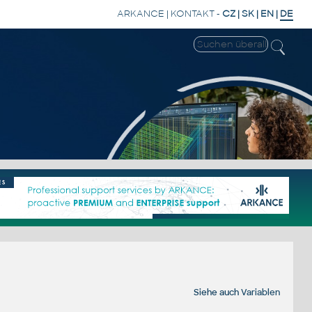
ARKANCE
|
KONTAKT
-
CZ
|
SK
|
EN
|
DE
Siehe auch
Variablen