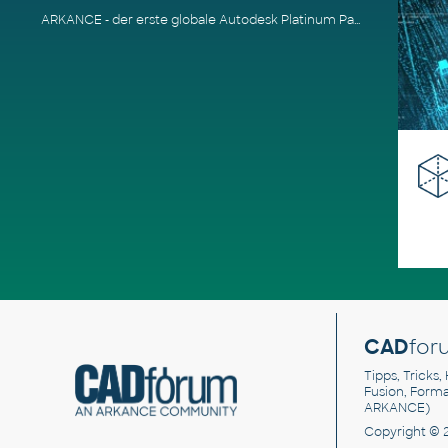
ARKANCE - der erste globale Autodesk Platinum Partner
CAD
for
Tipps, Tricks,
Fusion, Form
ARKANCE)
Copyright © 