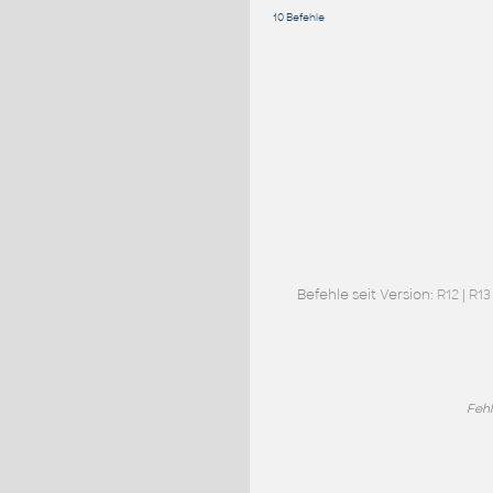
10 Befehle
Befehle seit Version:
R12
|
R13
Fehl