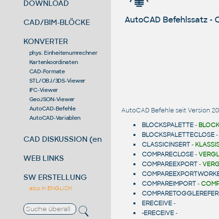
DOWNLOAD
AutoCAD Befehlssatz -
CAD/BIM-BLÖCKE
KONVERTER
phys. Einheitenumrechner
Kartenkoordinaten
CAD-Formate
STL/OBJ/3DS-Viewer
IFC-Viewer
GeoJSON-Viewer
AutoCAD-Befehle
AutoCAD Befehle seit Version 20
AutoCAD-Variablen
BLOCKSPALETTE
-
BLOCK
BLOCKSPALETTECLOSE
CAD DISKUSSION (en)
CLASSICINSERT
-
KLASSI
COMPARECLOSE
-
VERGL
WEB LINKS
COMPAREEXPORT
-
VERG
COMPAREEXPORTWORK
SW ERSTELLUNG
COMPAREIMPORT
-
COMP
also in ENGLISH
COMPARETOGGLEREFER
ERECEIVE
-
-ERECEIVE
-