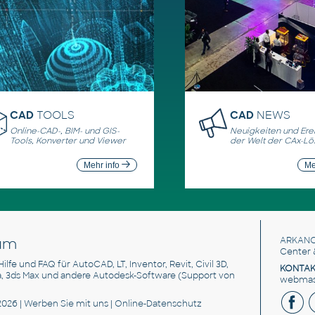
CAD
TOOLS
CAD
NEWS
Online-CAD-, BIM- und GIS-
Neuigkeiten und Erei
Tools, Konverter und Viewer
der Welt der CAx-L
Mehr info
Me
um
ARKANC
Center 
 Hilfe und FAQ für AutoCAD, LT, Inventor, Revit, Civil 3D,
KONTAK
a, 3ds Max und andere Autodesk-Software (Support von
webmast
2026 |
Werben Sie
mit uns |
Online-Datenschutz