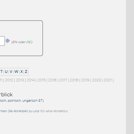
(
EN
oder
DE
)
T
|
U
|
V
|
W
|
X
|
Z
|
11
|
2012
|
2013
|
2014
|
2015
|
2016
|
2017
|
2018
|
2019
|
2020
|
2021
|
blick
sisch, polnisch, ungarisch
ET
)
en Sie Konktakt zu uns
für eine Korrektur.