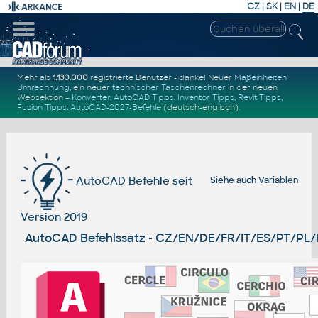
CZ
|
SK
|
EN
|
DE
Mehr als
1.130.000
registrierte Benutzer - danke! Neuer
Maßeinheiten
Umrechnung
, ein neuer
technischer Taschenrechner
in der neuen
Websektion –
Konverter
.
AutoCAD Tipps
,
Inventor Tipps
,
Revit Tipps
,
Fusion Tipps
.
AutoCAD-2027-Befehle
(deutsch-englisch).
AutoCAD Befehle seit
Siehe auch
Variablen
Version 2019
AutoCAD Befehlssatz - CZ/EN/DE/FR/IT/ES/PT/PL