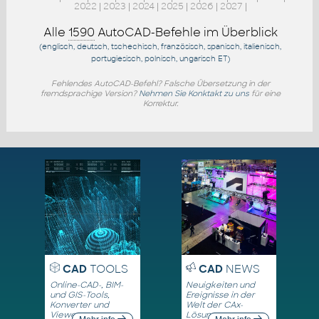
2022
|
2023
|
2024
|
2025
|
2026
|
2027
|
Alle
1590
AutoCAD-Befehle im Überblick
(englisch, deutsch, tschechisch, französisch, spanisch, italienisch,
portugiesisch, polnisch, ungarisch
ET
)
Fehlendes AutoCAD-Befehl? Falsche Übersetzung in der
fremdsprachige Version?
Nehmen Sie Konktakt zu uns
für eine
Korrektur.
CAD
TOOLS
CAD
NEWS
Online-CAD-, BIM-
Neuigkeiten und
und GIS-Tools,
Ereignisse in der
Konverter und
Welt der CAx-
Viewer
Lösungen