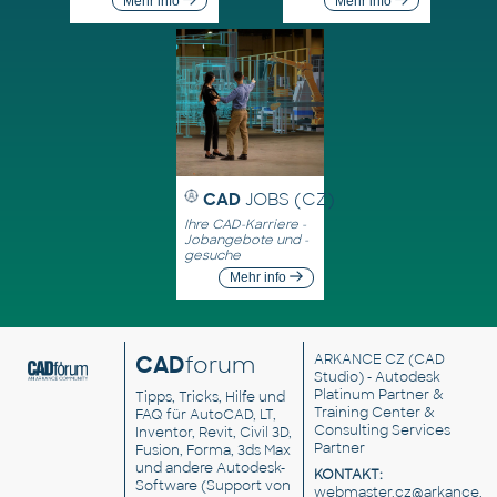
Mehr info
Mehr info
CAD
JOBS (CZ)
Ihre CAD-Karriere -
Jobangebote und -
gesuche
Mehr info
CAD
forum
ARKANCE CZ
(CAD
Studio) - Autodesk
Platinum Partner &
Tipps, Tricks, Hilfe und
Training Center &
FAQ für AutoCAD, LT,
Consulting Services
Inventor, Revit, Civil 3D,
Partner
Fusion, Forma, 3ds Max
und andere Autodesk-
KONTAKT:
Software (Support von
webmaster.cz@arkance.w