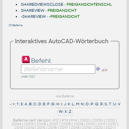
SHAREDVIEWSCLOSE
-
FREIGANSICHTENSCHL
SHAREVIEW
-
FREIGANSICHT
-SHAREVIEW
-
-FREIGANSICHT
20 Befehle
Interaktives AutoCAD-Wörterbuch
Befehl:
(
EN
oder
DE
)
Alle Befehle:
-
|
+
|
?
|
3
|
A
|
B
|
C
|
D
|
E
|
F
|
G
|
H
|
I
|
J
|
K
|
L
|
M
|
N
|
O
|
P
|
Q
|
R
|
S
|
T
|
U
|
V
|
W
|
X
|
Z
|
Befehle seit Version:
R12
|
R13
|
R14
|
2000
|
2000i
|
2002
|
2004
|
2005
|
2006
|
2007
|
2008
|
2009
|
2010
|
2011
|
2012
|
2013
|
2014
|
2015
|
2016
|
2017
|
2018
|
2019
|
2020
|
2021
|