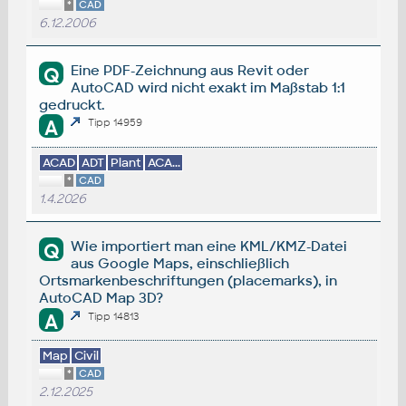
*
CAD
6.12.2006
Eine PDF-Zeichnung aus Revit oder
Q
AutoCAD wird nicht exakt im Maßstab 1:1
gedruckt.
A
Tipp 14959
ACAD
ADT
Plant
ACA...
*
CAD
1.4.2026
Wie importiert man eine KML/KMZ-Datei
Q
aus Google Maps, einschließlich
Ortsmarkenbeschriftungen (placemarks), in
AutoCAD Map 3D?
A
Tipp 14813
Map
Civil
*
CAD
2.12.2025