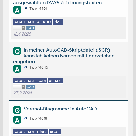
ausgewählten DWG-Zeichnungstexten.
A
Tipp 14491
ACAD
ADT
ACADM
Pla...
*
CAD
12.4.2025
In meiner AutoCAD-Skriptdatei (.SCR)
Q
kann ich keinen Namen mit Leerzeichen
eingeben.
A
Tipp 14046
ACAD
ACLT
ADT
ACAD...
*
CAD
27.2.2024
Voronoi-Diagramme in AutoCAD.
Q
A
Tipp 14018
ACAD
ADT
Plant
ACA...