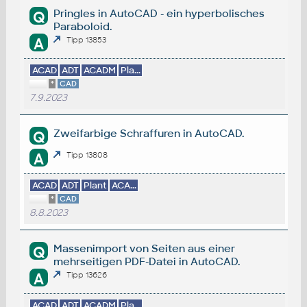
Pringles in AutoCAD - ein hyperbolisches
Q
Paraboloid.
A
Tipp 13853
ACAD
ADT
ACADM
Pla...
*
CAD
7.9.2023
Zweifarbige Schraffuren in AutoCAD.
Q
A
Tipp 13808
ACAD
ADT
Plant
ACA...
*
CAD
8.8.2023
Massenimport von Seiten aus einer
Q
mehrseitigen PDF-Datei in AutoCAD.
A
Tipp 13626
ACAD
ADT
ACADM
Pla...