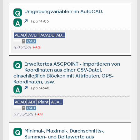
Umgebungvariablen im AutoCAD.
Q
A
Tipp 14706
ACAD
ACLT
ACADE
AD...
*
CAD
3.9.2025
FAQ
Erweitertes ASCPOINT - Importieren von
Q
Koordinaten aus einer CSV-Datei,
einschließlich Blöcken mit Attributen, GPS-
Koordinaten, usw.
A
Tipp 14646
ACAD
ADT
Plant
ACA...
*
CAD
27.7.2025
FAQ
Minimal-, Maximal-, Durchschnitts-,
Q
Summen- und Deltawerte aus