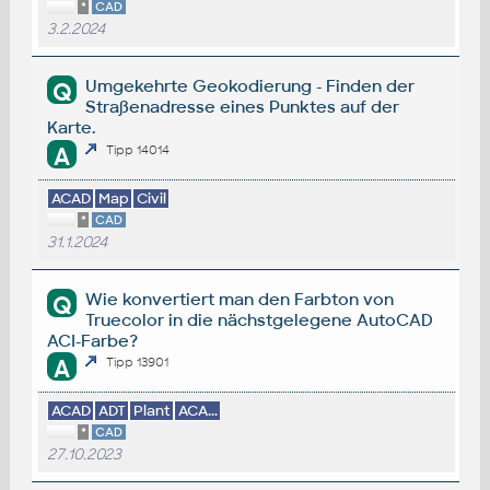
*
CAD
3.2.2024
Umgekehrte Geokodierung - Finden der
Q
Straßenadresse eines Punktes auf der
Karte.
A
Tipp 14014
ACAD
Map
Civil
*
CAD
31.1.2024
Wie konvertiert man den Farbton von
Q
Truecolor in die nächstgelegene AutoCAD
ACI-Farbe?
A
Tipp 13901
ACAD
ADT
Plant
ACA...
*
CAD
27.10.2023