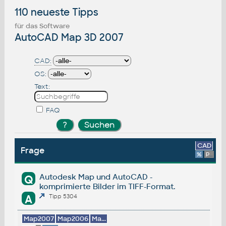
110 neueste Tipps
für das Software
AutoCAD Map 3D 2007
CAD:
OS:
Text:
FAQ
CAD
Frage
%
Platform
Autodesk Map und AutoCAD -
Q
komprimierte Bilder im TIFF-Format.
A
Tipp 5304
Map2007
Map2006
Ma...