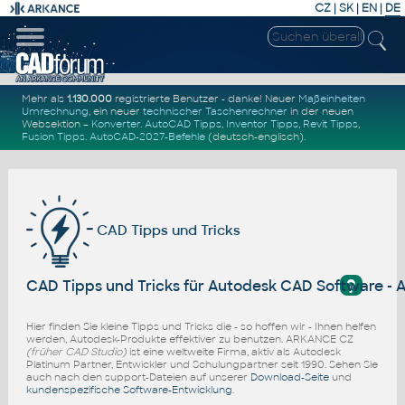
CZ
|
SK
|
EN
|
DE
Mehr als
1.130.000
registrierte Benutzer - danke! Neuer
Maßeinheiten
Umrechnung
, ein neuer
technischer Taschenrechner
in der neuen
Websektion –
Konverter
.
AutoCAD Tipps
,
Inventor Tipps
,
Revit Tipps
,
Fusion Tipps
.
AutoCAD-2027-Befehle
(deutsch-englisch).
CAD Tipps und Tricks
?
CAD Tipps und Tricks für Autodesk CAD Software -
Hier finden Sie kleine Tipps und Tricks die - so hoffen wir - Ihnen helfen
werden, Autodesk-Produkte effektiver zu benutzen. ARKANCE CZ
(früher CAD Studio)
ist eine weltweite Firma, aktiv als Autodesk
Platinum Partner, Entwickler und Schulungpartner seit 1990. Sehen Sie
auch nach den support-Dateien auf unserer
Download-Seite
und
kundenspezifische Software-Entwicklung
.