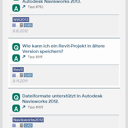
Autodesk Navisworks 2013.
A
Tipp 8752
NW2013
*
CAD
9.8.2012
Wie kann ich ein Revit-Projekt in ältere
Q
Version speichern?
A
Tipp 8315
Revit
*
CAD
9.11.2011
Dateiformate unterstützt in Autodesk
Q
Navisworks 2012.
A
Tipp 8105
Navisworks2012
*
CAD