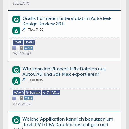
25.7.2011
Grafik-Formaten unterstützt im Autodesk
Q
Design Review 2011.
A
Tipp 7486
DWF
DWG
*
CAD
29.7.2010
Wie kann ich Piranesi EPix Dateien aus
Q
AutoCAD und 3ds Max exportieren?
A
Tipp 6193
ACAD
3dsmax
VIZ
AD...
*
CAD
27.6.2008
Welche Applikation kann ich benutzen um
Q
Revit RVT/RFA Dateien besichtigen und