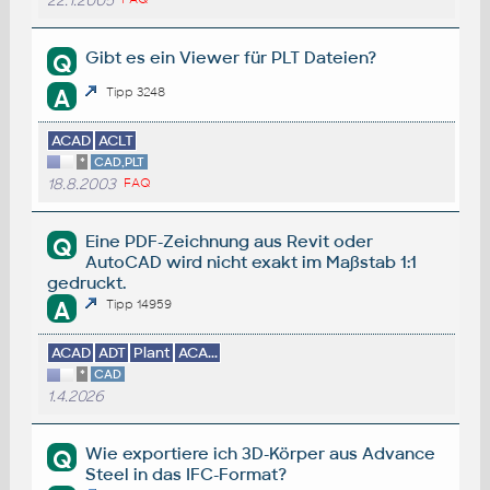
22.1.2005
Gibt es ein Viewer für PLT Dateien?
Q
A
Tipp 3248
ACAD
ACLT
*
CAD,PLT
18.8.2003
FAQ
Eine PDF-Zeichnung aus Revit oder
Q
AutoCAD wird nicht exakt im Maßstab 1:1
gedruckt.
A
Tipp 14959
ACAD
ADT
Plant
ACA...
*
CAD
1.4.2026
Wie exportiere ich 3D-Körper aus Advance
Q
Steel in das IFC-Format?