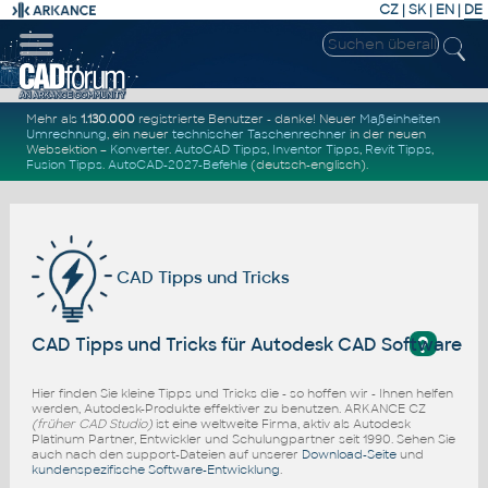
CZ
|
SK
|
EN
|
DE
Mehr als
1.130.000
registrierte Benutzer - danke! Neuer
Maßeinheiten
Umrechnung
, ein neuer
technischer Taschenrechner
in der neuen
Websektion –
Konverter
.
AutoCAD Tipps
,
Inventor Tipps
,
Revit Tipps
,
Fusion Tipps
.
AutoCAD-2027-Befehle
(deutsch-englisch).
CAD Tipps und Tricks
?
CAD Tipps und Tricks für Autodesk CAD Software
Hier finden Sie kleine Tipps und Tricks die - so hoffen wir - Ihnen helfen
werden, Autodesk-Produkte effektiver zu benutzen. ARKANCE CZ
(früher CAD Studio)
ist eine weltweite Firma, aktiv als Autodesk
Platinum Partner, Entwickler und Schulungpartner seit 1990. Sehen Sie
auch nach den support-Dateien auf unserer
Download-Seite
und
kundenspezifische Software-Entwicklung
.