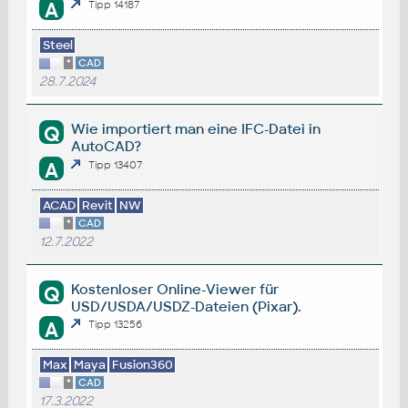
A
Tipp 14187
Steel
*
CAD
28.7.2024
Wie importiert man eine IFC-Datei in
Q
AutoCAD?
A
Tipp 13407
ACAD
Revit
NW
*
CAD
12.7.2022
Kostenloser Online-Viewer für
Q
USD/USDA/USDZ-Dateien (Pixar).
A
Tipp 13256
Max
Maya
Fusion360
*
CAD
17.3.2022