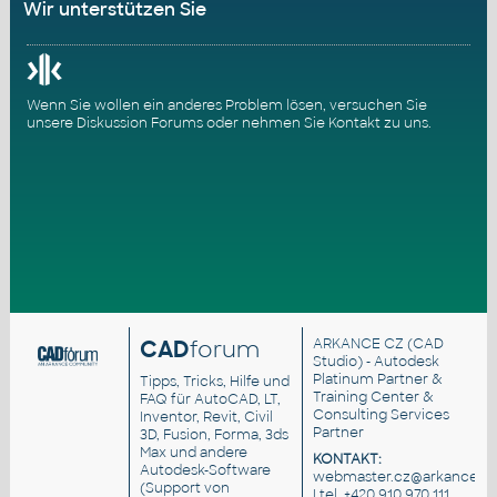
Wir unterstützen Sie
Wenn Sie wollen ein anderes Problem lösen, versuchen Sie
unsere
Diskussion Forums
oder nehmen Sie
Kontakt zu uns
.
CAD
forum
ARKANCE CZ
(CAD
Studio) - Autodesk
Platinum Partner &
Tipps, Tricks, Hilfe und
Training Center &
FAQ für AutoCAD, LT,
Consulting Services
Inventor, Revit, Civil
Partner
3D, Fusion, Forma, 3ds
Max und andere
KONTAKT:
Autodesk-Software
webmaster.cz@arkance.wo
(Support von
| tel. +420 910 970 111