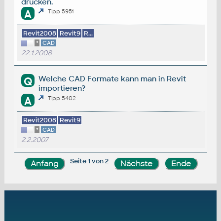
drücken.
A
Tipp 5951
Revit2008
Revit9
R...
*
CAD
22.1.2008
Welche CAD Formate kann man in Revit
Q
importieren?
A
Tipp 5402
Revit2008
Revit9
*
CAD
2.2.2007
Seite 1 von 2