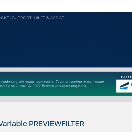
CAD FORUM - TIPPS & TRICKS | UTILITIES | DISKUSSION | BLÖCKE | SUPPORT | HILFE & ASSISTANCE
Umrechnung
, ein neuer
technischer Taschenrechner
in der neuen
ion Tipps
.
AutoCAD-2027-Befehle
(deutsch-englisch).
ariable PREVIEWFILTER