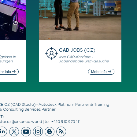
CAD
JOBS (CZ)
gnisse in
Ihre CAD-Karriere -
ösungen
Jobangebote und -gesuche
hr info
Mehr info
E CZ
(CAD Studio) - Autodesk Platinum Partner & Training
& Consulting Services Partner
T:
er.cz@arkance.world | tel. +420 910 970 111