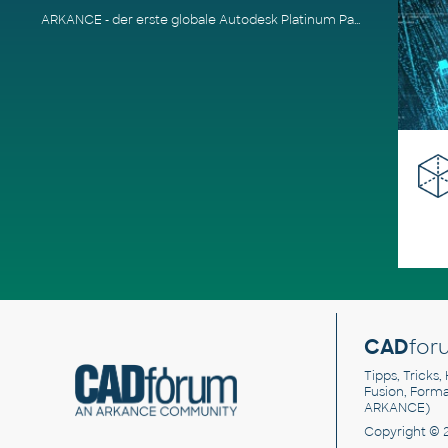
ARKANCE - der erste globale Autodesk Platinum Partner
CAD
for
Tipps, Tricks,
Fusion, Form
ARKANCE)
Copyright © 