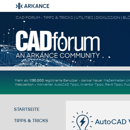
Mehr als
1.130.000
registrierte Benutzer - danke! Neuer
Maßeinheiten 
Websektion –
Konverter
.
AutoCAD Tipps
,
Inventor Tipps
,
Revit Tipps
,
Fus
STARTSEITE
AutoCAD V
TIPPS & TRICKS