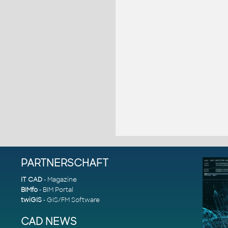
PARTNERSCHAFT
IT CAD
- Magazine
BIMfo
- BIM Portal
twiGIS
- GIS/FM Software
CAD NEWS