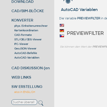
DOWNLOAD
AutoCAD Variablen
CAD/BIM-BLÖCKE
Die Variable
PREVIEWFILTER
in d
KONVERTER
phys. Einheitenumrechner
Kartenkoordinaten
PREVIEWFILTER
CAD-Formate
STL/OBJ/3DS-Viewer
IFC-Viewer
Sie können den Wert der
PREVIEWFI
GeoJSON-Viewer
AutoCAD-Befehle
AutoCAD-Variablen
CAD DISKUSSION (en)
WEB LINKS
SW ERSTELLUNG
also in ENGLISH