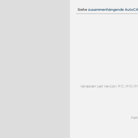
Siehe
zusammenhängende AutoCA
Variablen seit Version:
R12
|
R13
|
R
Feh