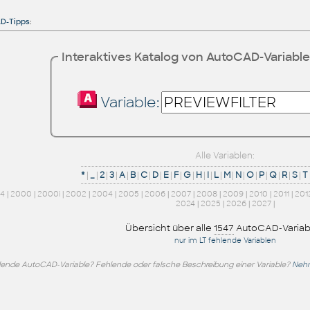
D-Tipps
:
Interaktives Katalog von AutoCAD-Variabl
Variable:
Alle Variablen:
*
|
_
|
2
|
3
|
A
|
B
|
C
|
D
|
E
|
F
|
G
|
H
|
I
|
L
|
M
|
N
|
O
|
P
|
Q
|
R
|
S
|
T
14
|
2000
|
2000i
|
2002
|
2004
|
2005
|
2006
|
2007
|
2008
|
2009
|
2010
|
2011
|
201
2024
|
2025
|
2026
|
2027
|
Übersicht über alle
1547
AutoCAD-Variab
nur im LT fehlende Variablen
lende AutoCAD-Variable? Fehlende oder falsche Beschreibung einer Variable?
Nehm