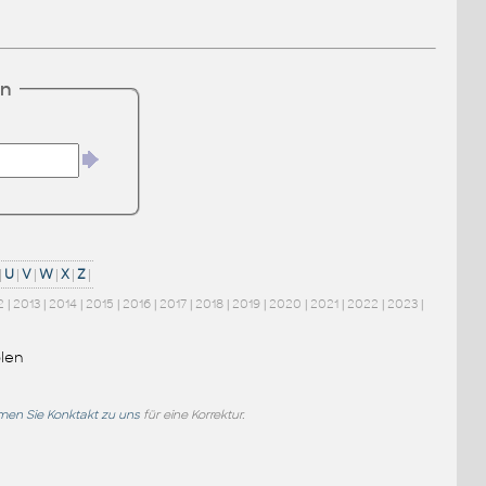
en
|
U
|
V
|
W
|
X
|
Z
|
2
|
2013
|
2014
|
2015
|
2016
|
2017
|
2018
|
2019
|
2020
|
2021
|
2022
|
2023
|
len
en Sie Konktakt zu uns
für eine Korrektur.