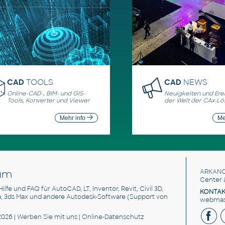
CAD
TOOLS
CAD
NEWS
Online-CAD-, BIM- und GIS-
Neuigkeiten und Erei
Tools, Konverter und Viewer
der Welt der CAx-L
Mehr info
Me
um
ARKANC
Center 
 Hilfe und FAQ für AutoCAD, LT, Inventor, Revit, Civil 3D,
KONTAK
a, 3ds Max und andere Autodesk-Software (Support von
webmast
2026 |
Werben Sie
mit uns |
Online-Datenschutz