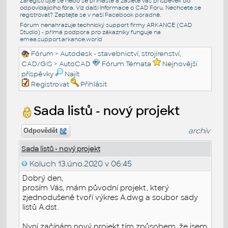
Zaregistrujte se nebo se přihlašte a zašlete váš příspěvek do
odpovídajícího fóra. Viz další informace o
CAD Fóru
. Nechcete se
registrovat? Zeptejte se v naší
Facebook poradně
.
Fórum nenahrazuje technický support firmy ARKANCE (CAD
Studio) - přímá podpora pro zákazníky funguje na
emea.support.arkance.world
Fórum
>
Autodesk - stavebnictví, strojírenství,
CAD/GIS
>
AutoCAD
Fórum Témata
Nejnovější
příspěvky
Najít
Registrovat
Přihlásit
Sada listů - nový projekt
archiv
Odpovědět
Sada listů - nový projekt
Koluch
13.úno.2020 v 06:45
Dobrý den,
prosím Vás, mám původní projekt, který
zjednodušeně tvoří výkres A.dwg a soubor sady
listů A.dst.
Nyní začínám nový projekt tím způsobem, že jsem