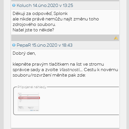
Koluch
14.úno.2020 v 13:25
Děkuji za odpověď, Splonk
ale nikde právě nemůžu najít změnu toho
zdrojového souboru.
Našel jste to někde?
PepaR
15.úno.2020 v 18:43
Dobrý den,
klepněte pravým tlačítkem na list ve stromu
správce sady a zvolte
Vlastnosti...
. Cestu k novému
souboru/rozvržení měníte pak zde:
Připojené náhledy