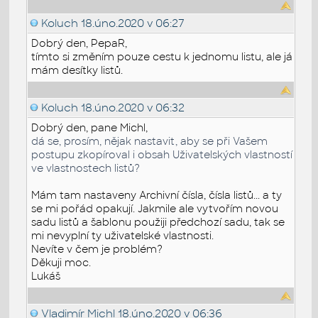
Koluch
18.úno.2020 v 06:27
Dobrý den, PepaR,
tímto si změním pouze cestu k jednomu listu, ale já
mám desítky listů.
Koluch
18.úno.2020 v 06:32
Dobrý den, pane Michl,
dá se, prosím, nějak nastavit, aby se při Vašem
postupu zkopíroval i obsah Uživatelských vlastností
ve vlastnostech listů?
Mám tam nastaveny Archivní čísla, čísla listů... a ty
se mi pořád opakují. Jakmile ale vytvořím novou
sadu listů a šablonu použiji předchozí sadu, tak se
mi nevyplní ty uživatelské vlastnosti.
Nevíte v čem je problém?
Děkuji moc.
Lukáš
Vladimír Michl
18.úno.2020 v 06:36