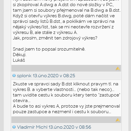
si zkopíroval A.dwg a A.dst do nové složky v PC,
tam jsem si soubory přejmenoval na B.dwg a B.dst.
Když si otevřu výkres B.dwg, poté dám načíst ve
správci sady listů B.dst, a poklikám ve správci na
nějaký výkres/list, tak se mi neotevře rozvržení z
výkresu B, ale stále z výkresu A.
Jak, prosím, změnit ten zdrojový výkres?
Snad jsem to popsal srozumitelně.
Děkuji.
Lukáš
splonk
13.úno.2020 v 08:25
Zkuste ve spravci sady B.dst kliknout pravym tl. na
vykres B. a vyberte vlastnosti... (nebo tak neco)...
tam uvidite cestu k souboru ktery tento "zastupce"
otevira...
A bude to asi vykres A, protoze vy jste prejmenoval
pouze zastupce a nezmenil i cestu k souboru...
Vladimír Michl
13.úno.2020 v 08:56