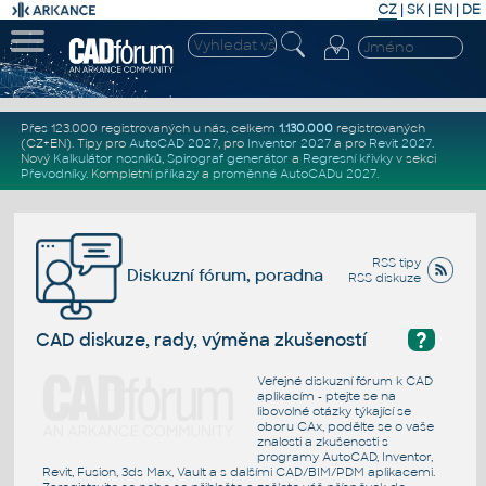
CZ
|
SK
|
EN
|
DE
Přes 123.000 registrovaných u nás, celkem
1.130.000
registrovaných
(CZ+EN)
. Tipy pro
AutoCAD 2027
, pro
Inventor 2027
a pro
Revit 2027
.
Nový
Kalkulátor nosníků
,
Spirograf generátor
a
Regresní křivky
v sekci
Převodníky
.
Kompletní
příkazy
a
proměnné AutoCADu 2027
.
RSS tipy
Diskuzní fórum, poradna
RSS diskuze
?
CAD diskuze, rady, výměna zkušeností
Veřejné diskuzní fórum k CAD
aplikacím - ptejte se na
libovolné otázky týkající se
oboru CAx, podělte se o vaše
znalosti a zkušenosti s
programy AutoCAD, Inventor,
Revit, Fusion, 3ds Max, Vault a s dalšími CAD/BIM/PDM aplikacemi.