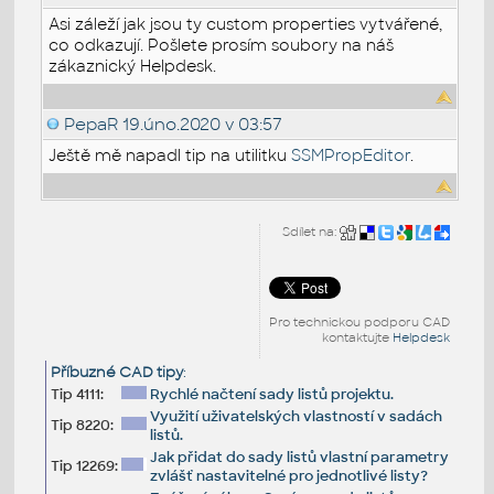
Asi záleží jak jsou ty custom properties vytvářené,
co odkazují. Pošlete prosím soubory na náš
zákaznický Helpdesk.
PepaR
19.úno.2020 v 03:57
Ještě mě napadl tip na utilitku
SSMPropEditor
.
Sdílet na:
Pro technickou podporu CAD
kontaktujte
Helpdesk
Příbuzné CAD tipy
:
Tip 4111:
Rychlé načtení sady listů projektu.
Využití uživatelských vlastností v sadách
Tip 8220:
listů.
Jak přidat do sady listů vlastní parametry
Tip 12269:
zvlášť nastavitelné pro jednotlivé listy?