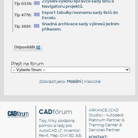
Zvýšení výkonu Správce sady listů a
Tip 6336:
Navigátoru projektů.
Export tabulky/seznamu sady listů do
Tip 4776:
Excelu.
Snadná archivace sady výkresů jedním
Tip 3691:
příkazem.
Odpovědět
Přejít na fórum
Zobrazit jako:
Mobilní
|
Klasické
CAD
fórum
ARKANCE
(CAD
Studio) - Autodesk
Platinum Partner &
Tipy, triky, podpora,
Training Center &
pomoc a rady pro
Services Partner
AutoCAD, LT, Inventor,
Revit, Map, Civil 3D, 3ds
KONTAKT: