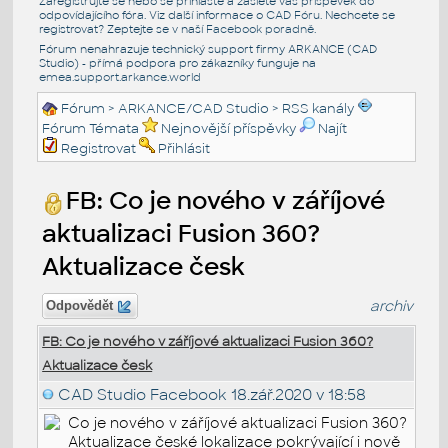
Zaregistrujte se nebo se přihlašte a zašlete váš příspěvek do
odpovídajícího fóra. Viz další informace o
CAD Fóru
. Nechcete se
registrovat? Zeptejte se v naší
Facebook poradně
.
Fórum nenahrazuje technický support firmy ARKANCE (CAD
Studio) - přímá podpora pro zákazníky funguje na
emea.support.arkance.world
Fórum
>
ARKANCE/CAD Studio
>
RSS kanály
Fórum Témata
Nejnovější příspěvky
Najít
Registrovat
Přihlásit
FB: Co je nového v záříjové
aktualizaci Fusion 360?
Aktualizace česk
archiv
Odpovědět
FB: Co je nového v záříjové aktualizaci Fusion 360?
Aktualizace česk
CAD Studio Facebook
18.zář.2020 v 18:58
Co je nového v záříjové aktualizaci Fusion 360?
Aktualizace české lokalizace pokrývající i nově