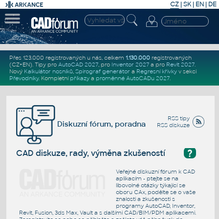
CZ
|
SK
|
EN
|
DE
Přes 123.000 registrovaných u nás, celkem
1.130.000
registrovaných
(CZ+EN)
. Tipy pro
AutoCAD 2027
, pro
Inventor 2027
a pro
Revit 2027
.
Nový
Kalkulátor nosníků
,
Spirograf generátor
a
Regresní křivky
v sekci
Převodníky
.
Kompletní
příkazy
a
proměnné AutoCADu 2027
.
RSS tipy
Diskuzní fórum, poradna
RSS diskuze
?
CAD diskuze, rady, výměna zkušeností
Veřejné diskuzní fórum k CAD
aplikacím - ptejte se na
libovolné otázky týkající se
oboru CAx, podělte se o vaše
znalosti a zkušenosti s
programy AutoCAD, Inventor,
Revit, Fusion, 3ds Max, Vault a s dalšími CAD/BIM/PDM aplikacemi.