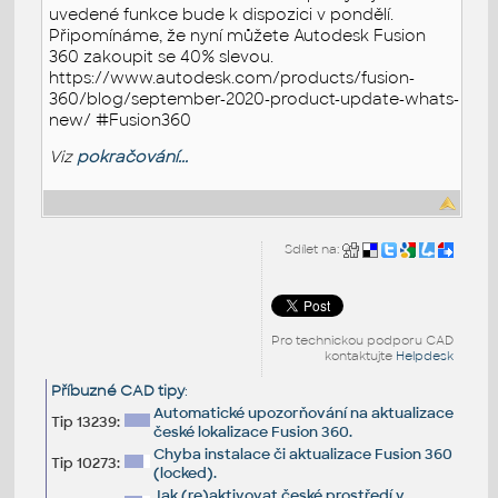
uvedené funkce bude k dispozici v pondělí.
Připomínáme, že nyní můžete Autodesk Fusion
360 zakoupit se 40% slevou.
https://www.autodesk.com/products/fusion-
360/blog/september-2020-product-update-whats-
new/ #Fusion360
Viz
pokračování...
Sdílet na:
Pro technickou podporu CAD
kontaktujte
Helpdesk
Příbuzné CAD tipy
:
Automatické upozorňování na aktualizace
Tip 13239:
české lokalizace Fusion 360.
Chyba instalace či aktualizace Fusion 360
Tip 10273:
(locked).
Jak (re)aktivovat české prostředí v