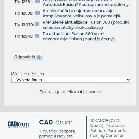
Tip 12381:
Autodesk Fusion? Postup, možné problémy.
Kreslení náčrtů najednou zobrazuje
Tip 12539:
komplikovanou volbu osy a je pomalejší.
Přerušené aktualizace Fusion 360 (produkt
Tip 13079:
se automaticky neaktualizuje)
Po aktualizaci Fusion 360 se mi
Tip 12942:
nezobrazuje ribbon (panel je černý).
Odpovědět
Přejít na fórum
Zobrazit jako:
Mobilní
|
Klasické
CAD
fórum
ARKANCE
(CAD
Studio) - Autodesk
Platinum Partner &
Tipy, triky, podpora,
Training Center &
pomoc a rady pro