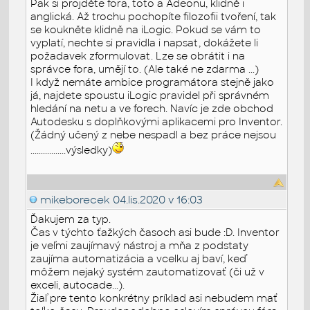
Pak si projděte fora, toto a Adeonu, klidně i
anglická. Až trochu pochopíte filozofii tvoření, tak
se koukněte klidně na iLogic. Pokud se vám to
vyplatí, nechte si pravidla i napsat, dokážete li
požadavek zformulovat. Lze se obrátit i na
správce fora, umějí to. (Ale také ne zdarma ...)
I když nemáte ambice programátora stejně jako
já, najdete spoustu iLogic pravidel při správném
hledání na netu a ve forech. Navíc je zde obchod
Autodesku s doplňkovými aplikacemi pro Inventor.
(Žádný učený z nebe nespadl a bez práce nejsou
.................výsledky)
mikeborecek
04.lis.2020 v 16:03
Ďakujem za typ.
Čas v týchto ťažkých časoch asi bude :D. Inventor
je veľmi zaujímavý nástroj a mňa z podstaty
zaujíma automatizácia a vcelku aj baví, keď
môžem nejaký systém zautomatizovať (či už v
exceli, autocade...).
Žiaľ pre tento konkrétny príklad asi nebudem mať