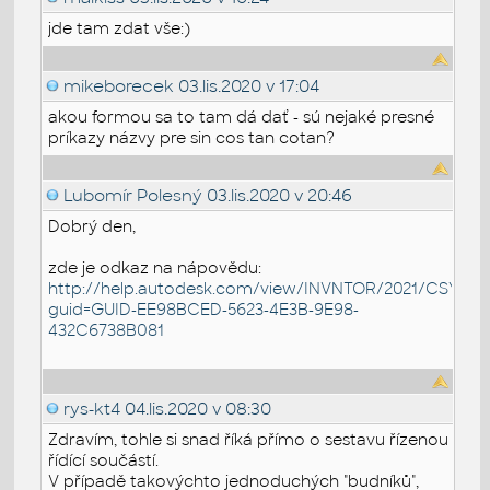
jde tam zdat vše:)
mikeborecek
03.lis.2020 v 17:04
akou formou sa to tam dá dať - sú nejaké presné
príkazy názvy pre sin cos tan cotan?
Lubomír Polesný
03.lis.2020 v 20:46
Dobrý den,
zde je odkaz na nápovědu:
http://help.autodesk.com/view/INVNTOR/2021/CSY/?
guid=GUID-EE98BCED-5623-4E3B-9E98-
432C6738B081
rys-kt4
04.lis.2020 v 08:30
Zdravím, tohle si snad říká přímo o sestavu řízenou
řídící součástí.
V případě takovýchto jednoduchých "budníků",