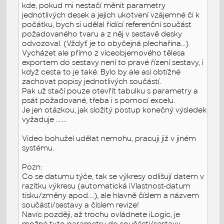
kde, pokud mi nestačí měnit parametry
jednotlivých desek a jejich ukotvení vzájemné či k
počátku, bych si udělal řídící referenční součást
požadovaného tvaru a z něj v sestavě desky
odvozoval. (Vždyť je to obyčejná plechařina...)
Vycházet ale přímo z víceobjemového tělesa
exportem do sestavy není to pravé řízení sestavy, i
když cesta to je také. Bylo by ale asi obtížné
zachovat popisy jednotlivých součástí.
Pak už stačí pouze otevřít tabulku s parametry a
psát požadované, třeba i s pomocí excelu.
Je jen otázkou, jak složitý postup konečný výsledek
vyžaduje .......
Video bohužel udělat nemohu, pracuji již v jiném
systému.
Pozn:
Co se datumu týče, tak se výkresy odlišují datem v
razítku výkresu (automatická iVlastnost-datum
tisku/změny apod....), ale hlavně číslem a názvem
součásti/sestavy a číslem revize!
Navíc později, až trochu ovládnete iLogic, je
možné tyto parametry do součásti/sestavy