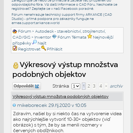
Zaregistrujte se nebo se přihlašte a zašlete váš příspěvek do
odpovídajícího fóra. Viz další informace o
CAD Fóru
. Nechcete se
registrovat? Zeptejte se v naší
Facebook poradně
.
Fórum nenahrazuje technický support firmy ARKANCE (CAD
Studio) - přímá podpora pro zákazníky funguje na
emea.support.arkance.world
Fórum
>
Autodesk - stavebnictví, strojírenství,
CAD/GIS
>
Inventor
Fórum Témata
Nejnovější
příspěvky
Najít
Registrovat
Přihlásit
Výkresový výstup množstva
podobných objektov
Stránka
1
2
3
4
>
archiv
Odpovědět
Výkresový výstup množstva podobných objektov
mikeborecek
29.říj.2020 v 10:05
Zdravím, našiel by si niekto čas na vytvorenie videa
ako najrýchlejšie vytvoriť 10-30+ objektov (viď
obrázok) s tým, že by sa menili rozmery v
červených obdĺžnikoch.