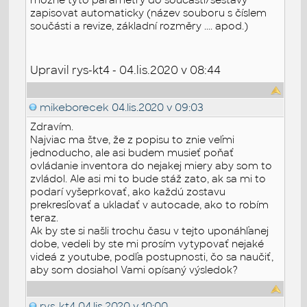
zapisovat automaticky (název souboru s číslem
součásti a revize, základní rozměry .... apod.)
Upravil rys-kt4 - 04.lis.2020 v 08:44
mikeborecek
04.lis.2020 v 09:03
Zdravím.
Najviac ma štve, že z popisu to znie veľmi
jednoducho, ale asi budem musieť poňať
ovládanie inventora do nejakej miery aby som to
zvládol. Ale asi mi to bude stáž zato, ak sa mi to
podarí vyšeprkovať, ako každú zostavu
prekresľovať a ukladať v autocade, ako to robím
teraz.
Ak by ste si našli trochu času v tejto uponáhľanej
dobe, vedeli by ste mi prosím vytypovať nejaké
videá z youtube, podľa postupnosti, čo sa naučiť,
aby som dosiahol Vami opísaný výsledok?
rys-kt4
04.lis.2020 v 10:00