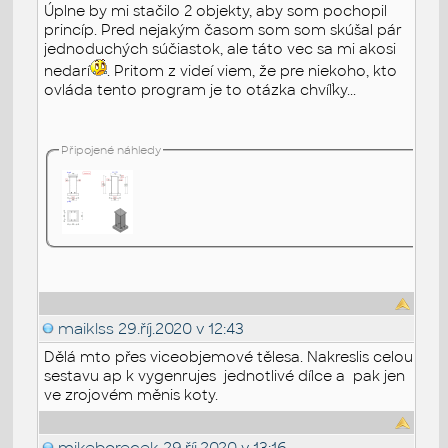
Úplne by mi stačilo 2 objekty, aby som pochopil
princíp. Pred nejakým časom som som skúšal pár
jednoduchých súčiastok, ale táto vec sa mi akosi
nedarí
. Pritom z videí viem, že pre niekoho, kto
ovláda tento program je to otázka chvíľky...
Připojené náhledy
maiklss
29.říj.2020 v 12:43
Dělá mto přes viceobjemové tělesa. Nakreslis celou
sestavu ap k vygenrujes jednotlivé dílce a pak jen
ve zrojovém měnis koty.
mikeborecek
29.říj.2020 v 13:16