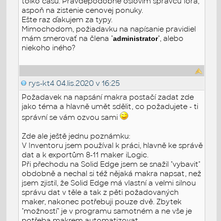
toľko času. Pravdepodobne oslovím správcu fóra,
aspoň na zistenie cenovej ponuky.
Ešte raz ďakujem za typy.
Mimochodom, požiadavku na napísanie pravidiel
mám smerovať na člena "
", alebo
administrator
niekoho iného?
rys-kt4
04.lis.2020 v 16:25
Požadavek na napsání makra postačí zadat zde
jako téma a hlavně umět sdělit, co požadujete - ti
správní se vám ozvou sami
Zde ale ještě jednu poznámku:
V Inventoru jsem používal k práci, hlavně ke správě
dat a k exportům 8-11 maker iLogic.
Při přechodu na Solid Edge jsem se snažil "vybavit"
obdobně a nechal si též nějaká makra napsat, než
jsem zjistil, že Solid Edge má vlastní a velmi silnou
správu dat v těle a tak z pěti požadovaných
maker, nakonec potřebuji pouze dvě. Zbytek
"možností" je v programu samotném a ne vše je
potřeba makrem automatizovat.