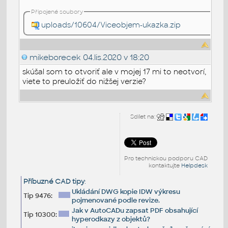
Připojené soubory
uploads/10604/Viceobjem-ukazka.zip
mikeborecek
04.lis.2020 v 18:20
skúšal som to otvoriť ale v mojej 17 mi to neotvorí,
viete to preuložiť do nižšej verzie?
Sdílet na:
Pro technickou podporu CAD
kontaktujte
Helpdesk
Příbuzné CAD tipy
:
Ukládání DWG kopie IDW výkresu
Tip 9476:
pojmenované podle revize.
Jak v AutoCADu zapsat PDF obsahující
Tip 10300:
hyperodkazy z objektů?