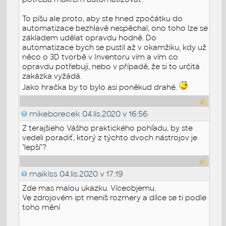
To píšu ale proto, aby ste hned zpočátku do
automatizace bezhlavě nespěchal, ono toho lze se
základem udělat opravdu hodně. Do
automatizace bych se pustil až v okamžiku, kdy už
něco o 3D tvorbě v Inventoru vím a vím co
opravdu potřebuji, nebo v případě, že si to určitá
zakázka vyžádá.
Jako hračka by to bylo asi poněkud drahé.
mikeborecek
04.lis.2020 v 16:56
Z terajšieho Vášho praktického pohľadu, by ste
vedeli poradiť, ktorý z týchto dvoch nástrojov je
"lepší"?
maiklss
04.lis.2020 v 17:19
Zde mas malou ukazku. Víceobjemu.
Ve zdrojovém ipt meníš rozmery a dílce se ti podle
toho mění