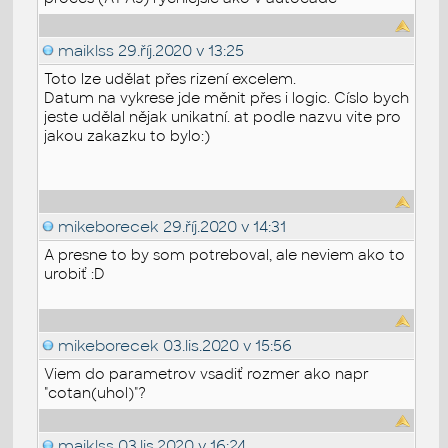
maiklss
29.říj.2020 v 13:25
Toto lze udělat přes rizení excelem.
Datum na vykrese jde měnit přes i logic. Císlo bych
jeste udělal nějak unikatní. at podle nazvu vite pro
jakou zakazku to bylo:)
mikeborecek
29.říj.2020 v 14:31
A presne to by som potreboval, ale neviem ako to
urobiť :D
mikeborecek
03.lis.2020 v 15:56
Viem do parametrov vsadiť rozmer ako napr
"cotan(uhol)"?
maiklss
03.lis.2020 v 16:24