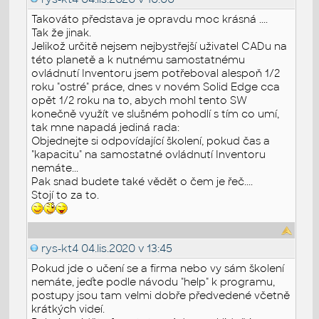
Takováto představa je opravdu moc krásná ....
Tak že jinak.
Jelikož určitě nejsem nejbystřejší uživatel CADu na
této planetě a k nutnému samostatnému
ovládnutí Inventoru jsem potřeboval alespoň 1/2
roku "ostré" práce, dnes v novém Solid Edge cca
opět 1/2 roku na to, abych mohl tento SW
konečně využít ve slušném pohodlí s tím co umí,
tak mne napadá jediná rada:
Objednejte si odpovídající školení, pokud čas a
"kapacitu" na samostatné ovládnutí Inventoru
nemáte...
Pak snad budete také vědět o čem je řeč....
Stojí to za to.
rys-kt4
04.lis.2020 v 13:45
Pokud jde o učení se a firma nebo vy sám školení
nemáte, jeďte podle návodu "help" k programu,
postupy jsou tam velmi dobře předvedené včetně
krátkých videí.