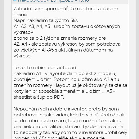
Zabudol som spomenúť, že niektoré sa časom
menia
Napr. nakreslím takýchto 5ks
A1, A2, A3, A4, A5 - urobím zostavu okótovaných
výkresov
z toho sa o 2 týždne zmenia rozmery pre
A2, A4 - ale zostavu výkresov by som potreboval
zo všetkých A1-A5 s aktuálnym dátumom na
výkrese.
Teraz to robím cez autocad:
nakreslím A1 - v layoute dám objekt z modelu,
okótujem uložím. Potom ho uložím ako A2 a tu
zmením rozmery - layout už je okótovaný, takže sa
kóty len prisposobia zmenám a uložím .....A5 -
sheetlist a šup do PDF.
Nepoznám veľmi dobre inventor, preto by som
potreboval nejaké video, kde to vidieť. Pretože ak
sa do toho pustím sám, tak je možné že s takou,
pre niekoho banalitou, strávim týždeň a ani sa mi
to nepodarý tak aby som to v inventore urobil celý
proces (A1-A5) rýchlejšie ako v autocade