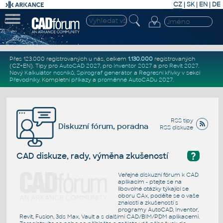
CZ
|
SK
|
EN
|
DE
Přes 123.000 registrovaných u nás, celkem
1.130.000
registrovaných
(CZ+EN)
. Tipy pro
AutoCAD 2027
, pro
Inventor 2027
a pro
Revit 2027
.
Nový
Kalkulátor nosníků
,
Spirograf generátor
a
Regresní křivky
v sekci
Převodníky
.
Kompletní
příkazy
a
proměnné AutoCADu 2027
.
RSS tipy
Diskuzní fórum, poradna
RSS diskuze
?
CAD diskuze, rady, výměna zkušeností
Veřejné diskuzní fórum k CAD
aplikacím - ptejte se na
libovolné otázky týkající se
oboru CAx, podělte se o vaše
znalosti a zkušenosti s
programy AutoCAD, Inventor,
Revit, Fusion, 3ds Max, Vault a s dalšími CAD/BIM/PDM aplikacemi.