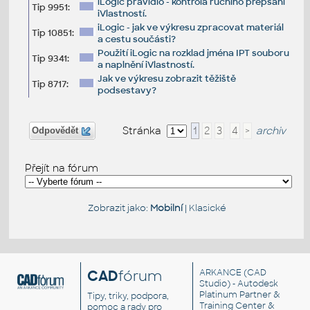
iLogic pravidlo - kontrola ručního přepsání
Tip 9951:
iVlastností.
iLogic - jak ve výkresu zpracovat materiál
Tip 10851:
a cestu součásti?
Použití iLogic na rozklad jména IPT souboru
Tip 9341:
a naplnění iVlastností.
Jak ve výkresu zobrazit těžiště
Tip 8717:
podsestavy?
Stránka
1
2
3
4
>
archiv
Odpovědět
Přejít na fórum
Zobrazit jako:
Mobilní
|
Klasické
CAD
fórum
ARKANCE
(CAD
Studio) - Autodesk
Platinum Partner &
Tipy, triky, podpora,
Training Center &
pomoc a rady pro